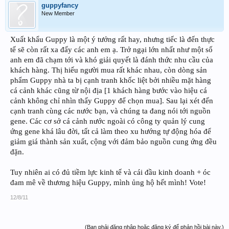
guppyfancy
New Member
Xuất khẩu Guppy là một ý tưởng rất hay, nhưng tiếc là đến thực
tế sẽ còn rất xa đấy các anh em ạ. Trở ngại lớn nhất như một số
anh em đã chạm tới và khó giải quyết là đánh thức nhu cầu của
khách hàng. Thị hiếu người mua rất khác nhau, còn dòng sản
phẩm Guppy nhà ta bị cạnh tranh khốc liệt bởi nhiều mặt hàng
cá cảnh khác cũng từ nội địa [1 khách hàng bước vào hiệu cá
cảnh không chỉ nhìn thấy Guppy để chọn mua]. Sau lại xét đến
cạnh tranh cùng các nước bạn, và chúng ta đang nói tới nguồn
gene. Các cơ sở cá cảnh nước ngoài có công ty quản lý cung
ứng gene khá lâu đời, tất cả làm theo xu hướng tự động hóa để
giảm giá thành sản xuất, cộng với đảm bảo nguồn cung ứng đều
đặn.
Tuy nhiên ai có đủ tiềm lực kinh tế và cái đầu kinh doanh + óc
đam mê về thương hiệu Guppy, mình ủng hộ hết mình! Vote!
12/8/11
(Bạn phải đăng nhập hoặc đăng ký để phản hồi bài này.)