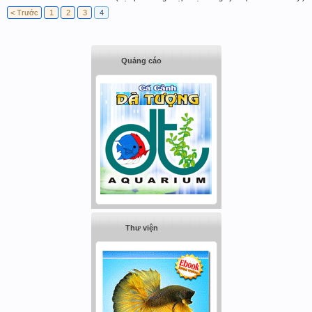
< Trước
1
2
3
4
Quảng cáo
Thư viện