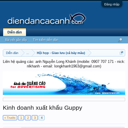
Đăng nhập
Diễn đàn
Bài viết gần đây
Tìm kiếm diễn đàn
Diễn đàn
...
Hội họp - Giao lưu (cá bảy màu)
Liên hệ quảng cáo: anh Nguyễn Long Khánh (mobile: 0907 707 171 - nick:
nlkhanh - email: longkhanh1963@gmail.com)
Kinh doanh xuất khẩu Guppy
< Trước
1
2
3
4