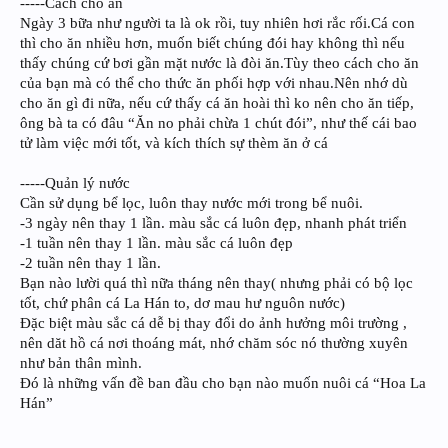
-----Cách cho ăn
Ngày 3 bữa như người ta là ok rồi, tuy nhiên hơi rắc rối.Cá con
thì cho ăn nhiều hơn, muốn biết chúng đói hay không thì nếu
thấy chúng cứ bơi gần mặt nước là đòi ăn.Tùy theo cách cho ăn
của bạn mà có thể cho thức ăn phối hợp với nhau.Nên nhớ dù
cho ăn gì đi nữa, nếu cứ thấy cá ăn hoài thì ko nên cho ăn tiếp,
ông bà ta có đâu “Ăn no phải chừa 1 chút đói”, như thế cái bao
tử làm việc mới tốt, và kích thích sự thèm ăn ở cá
-----Quản lý nước
Cần sử dụng bể lọc, luôn thay nước mới trong bể nuôi.
-3 ngày nên thay 1 lần. màu sắc cá luôn đẹp, nhanh phát triển
-1 tuần nên thay 1 lần. màu sắc cá luôn đẹp
-2 tuần nên thay 1 lần.
Bạn nào lười quá thì nữa tháng nên thay( nhưng phải có bộ lọc
tốt, chứ phân cá La Hán to, dơ mau hư nguôn nước)
Đặc biệt màu sắc cá dễ bị thay đổi do ảnh hưởng môi trường ,
nên dăt hồ cá nơi thoáng mát, nhớ chăm sóc nó thường xuyên
như bản thân mình.
Đó là những vấn đề ban đầu cho bạn nào muốn nuôi cá “Hoa La
Hán”