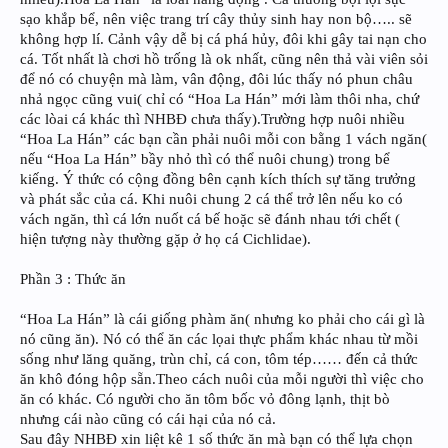
sạo khắp bể, nên việc trang trí cây thủy sinh hay non bộ….. sẽ
không hợp lí. Cảnh vậy dễ bị cá phá hủy, đôi khi gây tai nạn cho
cá. Tốt nhất là chơi hồ trống là ok nhất, cũng nên thả vài viên sỏi
để nó có chuyện mà làm, vân động, đôi lúc thấy nó phun châu
nhả ngọc cũng vui( chỉ có “Hoa La Hán” mới làm thôi nha, chứ
các lòai cá khác thì NHBĐ chưa thấy).Trường hợp nuôi nhiều
“Hoa La Hán” các bạn cần phải nuôi mỗi con bằng 1 vách ngăn(
nếu “Hoa La Hán” bầy nhỏ thì có thể nuôi chung) trong bể
kiếng. Ý thức có cộng đồng bên cạnh kích thích sự tăng trưởng
và phát sắc của cá. Khi nuôi chung 2 cá thể trở lên nếu ko có
vách ngăn, thì cá lớn nuốt cá bế hoặc sẽ đánh nhau tới chết (
hiện tượng này thường gặp ở họ cá Cichlidae).
Phần 3 : Thức ăn
“Hoa La Hán” là cái giống phàm ăn( nhưng ko phải cho cái gì là
nó cũng ăn). Nó có thể ăn các lọai thực phẩm khác nhau từ mồi
sống như lăng quăng, trùn chỉ, cá con, tôm tép…… đến cả thức
ăn khô đóng hộp sẵn.Theo cách nuôi của mỗi người thì việc cho
ăn có khác. Có người cho ăn tôm bốc vỏ đông lạnh, thịt bò
nhưng cái nào cũng có cái hại của nó cả.
Sau đây NHBĐ xin liệt kê 1 số thức ăn mà bạn có thể lựa chọn