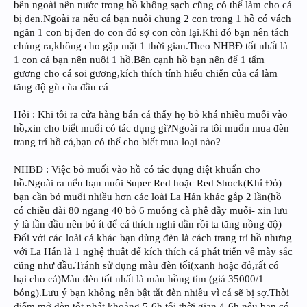
bên ngoài nên nước trong hồ không sạch cũng có thể làm cho cá
bị đen.Ngoài ra nếu cá bạn nuôi chung 2 con trong 1 hồ có vách
ngăn 1 con bị đen do con đó sợ con còn lại.Khi đó bạn nên tách
chúng ra,không cho gặp mặt 1 thời gian.Theo NHBĐ tốt nhất là
1 con cá bạn nên nuôi 1 hồ.Bên cạnh hồ bạn nên để 1 tấm
gương cho cá soi gương,kích thích tính hiếu chiến của cá làm
tăng độ gù cùa đầu cá
Hỏi : Khi tôi ra cửa hàng bán cá thấy họ bỏ khá nhiều muối vào
hồ,xin cho biết muối có tác dụng gì?Ngoài ra tôi muốn mua đèn
trang trí hồ cá,bạn có thể cho biết mua loại nào?
NHBĐ : Việc bỏ muối vào hồ có tác dụng diệt khuẩn cho
hồ.Ngoài ra nếu bạn nuôi Super Red hoặc Red Shock(Khỉ Đỏ)
bạn cần bỏ muối nhiều hơn các loài La Hán khác gắp 2 lần(hồ
có chiều dài 80 ngang 40 bỏ 6 muỗng cà phê đầy muối- xin lưu
ý là lần đầu nên bỏ ít để cá thích nghi dần rồi ta tăng nồng độ)
Đối với các loài cá khác bạn dùng đèn là cách trang trí hồ nhưng
với La Hán là 1 nghệ thuât để kích thích cá phát triển về mày sắc
cũng như đầu.Tránh sử dụng màu đèn tối(xanh hoặc đỏ,rất có
hại cho cá)Màu đèn tốt nhất là màu hồng tím (giá 35000/1
bóng).Lưu ý bạn không nên bật tắt đèn nhiều vì cá sẽ bị sợ.Thời
điểm mở đèn tốt nhất khoảng 5-6h tối,thời gian 4-6h nếu bạn có