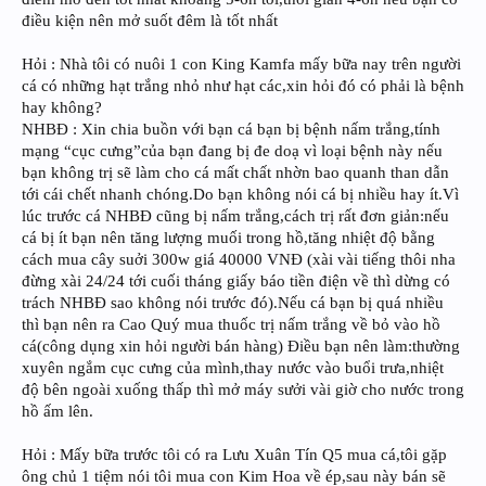
điều kiện nên mở suốt đêm là tốt nhất
Hỏi : Nhà tôi có nuôi 1 con King Kamfa mấy bữa nay trên người
cá có những hạt trắng nhỏ như hạt các,xin hỏi đó có phải là bệnh
hay không?
NHBĐ : Xin chia buồn với bạn cá bạn bị bệnh nấm trắng,tính
mạng “cục cưng”của bạn đang bị đe doạ vì loại bệnh này nếu
bạn không trị sẽ làm cho cá mất chất nhờn bao quanh than dẫn
tới cái chết nhanh chóng.Do bạn không nói cá bị nhiều hay ít.Vì
lúc trước cá NHBĐ cũng bị nấm trắng,cách trị rất đơn giản:nếu
cá bị ít bạn nên tăng lượng muối trong hồ,tăng nhiệt độ bằng
cách mua cây suởi 300w giá 40000 VNĐ (xài vài tiếng thôi nha
đừng xài 24/24 tới cuối tháng giấy báo tiền điện về thì dừng có
trách NHBĐ sao không nói trước đó).Nếu cá bạn bị quá nhiều
thì bạn nên ra Cao Quý mua thuốc trị nấm trắng về bỏ vào hồ
cá(công dụng xin hỏi người bán hàng) Điều bạn nên làm:thường
xuyên ngắm cục cưng của mình,thay nước vào buổi trưa,nhiệt
độ bên ngoài xuống thấp thì mở máy sưởi vài giờ cho nước trong
hồ ấm lên.
Hỏi : Mấy bữa trước tôi có ra Lưu Xuân Tín Q5 mua cá,tôi gặp
ông chủ 1 tiệm nói tôi mua con Kim Hoa về ép,sau này bán sẽ