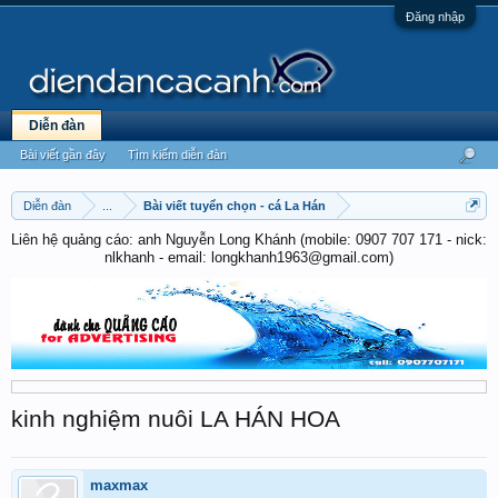
Đăng nhập
Diễn đàn
Bài viết gần đây
Tìm kiếm diễn đàn
Diễn đàn
...
Bài viết tuyển chọn - cá La Hán
Liên hệ quảng cáo: anh Nguyễn Long Khánh (mobile: 0907 707 171 - nick:
nlkhanh - email: longkhanh1963@gmail.com)
kinh nghiệm nuôi LA HÁN HOA
maxmax