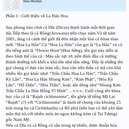
New Member
Phần 1 : Giới thiệu về La Hán Hoa
Sau phong trào chơi cá Dĩa (Dicus) thịnh hành một thời gian
dài.Tiếp theo là cá Rồng(Arowana) trên chục năm.Và từ năm
2001, làng cá cảnh thế giới đã đón nhận một lòai cá hòan tòan
mới: “Hoa La Hán”.Cá “Hoa La Hán” còn gọi là “La Hán” và có
tên tiếng anh là “Flower Horn”(Hoa Sừng), tên gọi này diễn tả
theo hình thể của cá : Màu sắc rực rỡ, trên đỉnh đầu cá trưởng
thành thường nổi khối u khá lớn như tấm sừng. Đây là những tên
gọi chung vì dựa vào màu sắc, hoa văn trên thân cá mà còn khá
nhiều tên gọi khác như: “Trân Châu Hoa La Hán”, “Trân Châu
Kỳ Lân”, “Hoa La Hán Hòang Kim”, “Kim Phật”, “Hỏa Kỳ
Lân”, “Hổ Diện”, “Hỏa Thần”, hoặc dài dòng như “Hòang Kim
Trân Châu La Hán Hồng Vĩ Hình” …v.v.v.. Cuối cùng tên khoa
học của cá là “Rajah cichlasonma”, tên ghép từ tiếng Mã Lai
“Rajah” (?) với “Cichlasonma” là danh từ chung của khoảng 25
loài trong họ cá Cichlidae(họ cá Rô phi) (nên bạn có thể yên tâm
mần thịt nó,với nhiều món ăn ngon không kém cá Tai Tượng)
gốc Nam Mỹ.
Nếu cá Dĩa và cá Rồng có sẵn trong tự nhiên, được thuần hóa