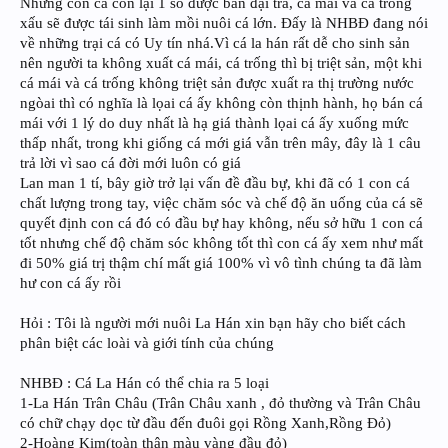
Những con cá còn lại 1 số được bán đại trà, cá mái và cá trống
xấu sẽ được tái sinh làm mồi nuôi cá lớn. Đấy là NHBĐ đang nói
về những trại cá có Uy tín nhá.Vì cá la hán rất dễ cho sinh sản
nên người ta không xuất cá mái, cá trống thì bị triệt sản, một khi
cá mái và cá trống không triệt sản được xuất ra thị trường nước
ngòai thì có nghĩa là lọai cá ấy không còn thịnh hành, họ bán cá
mái với 1 lý do duy nhất là hạ giá thành lọai cá ấy xuống mức
thấp nhất, trong khi giống cá mới giá vẫn trên mây, đây là 1 câu
trả lời vì sao cá đời mới luôn có giá
Lan man 1 tí, bây giờ trở lại vấn đề đầu bự, khi đã có 1 con cá
chất lượng trong tay, việc chăm sóc và chế độ ăn uống của cá sẽ
quyết định con cá đó có đầu bự hay không, nếu sở hữu 1 con cá
tốt nhưng chế độ chăm sóc không tốt thì con cá ấy xem như mất
đi 50% giá trị thậm chí mất giá 100% vì vô tình chúng ta đã làm
hư con cá ấy rồi
Hỏi : Tôi là người mới nuôi La Hán xin bạn hãy cho biết cách
phân biệt các loài và giới tính của chúng
NHBĐ : Cá La Hán có thể chia ra 5 loại
1-La Hán Trân Châu (Trân Châu xanh , đỏ thường và Trân Châu
có chữ chạy dọc từ đầu đến đuôi gọi Rồng Xanh,Rồng Đỏ)
2-Hoàng Kim(toàn thân màu vàng đầu đỏ)