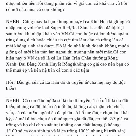
được nhiều tiền.Tôi đang phân vân vì giá con cá khá cao và hỏi
có nơi nào mua cá con không?
NHBĐ : Cũng may là bạn không mua,Vì cá Kim Hoa là giống cá
nhập cùng với các loài Super Red,Red Shock… đều đã bị triệt
sản trước khi nhập khẩu vào VN.Cá con hoặc cá lớn được ngâm
tring dung dịch hoặc chiếu tia cực tím làm cho cá trống lẫn cá
mái không sinh sản được. Đó là do nhà kinh doanh không muốn
giống cá mới bán tràn lan ngoài thị trường nên mới mắc.Cá con
hiện nay ở VN đa số là cá La Hán Trân Châu thường(Rồng
Xanh, Đại Bàng Xanh,Huyết Rồng)không có giá cao nên bạn có
thể mua ép và liên hệ bán cá con ở các tiệm
Hỏi : Đầu gù của cá La Hán do di truyền từ cha mẹ hay do đột
biến?
NHBĐ : Cá con đầu bự đa số là do di truyền, 1 số rất ít là do đột
biến, nhưng cá đột biến có tuổi thọ không cao, thậm chí chết
yểu, cá của nước ngòai ép đa phần có bố mẹ được chọn lọc khá
kỷ, cá mái được chọn ép thường có giá rất đắt, có thể=2/3 giá cá
trống và họ chỉ cho xuất trại những con chất lượng (khỏang
1/100 số cá con sinh ra và là cá trống 100% nhưng bị triệt sản),