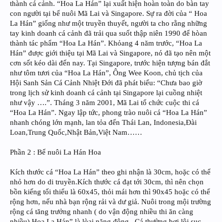
thành cá cảnh. “Hoa La Hán” lại xuất hiện hoàn toàn do bàn tay
con người tại bể nuôi Mã Lai và Singapore. Sự ra đời của “ Hoa
La Hán” giống như một truyền thuyết, người ta cho rằng những
tay kinh doanh cá cảnh đã trải qua suốt thập niên 1990 để hòan
thành tác phẩm “Hoa La Hán”. Khỏang 4 năm trước, “Hoa La
Hán” được giới thiệu tại Mã Lai và Singapore, nó đã tạo nên một
cơn sốt kéo dài đến nay. Tại Singapore, trước hiện tượng bán đắt
như tôm tươi của “Hoa La Hán”, Ông Wee Koon, chủ tịch của
Hội Sanh Sản Cá Cảnh Nhiệt Đới đã phát biểu: “Chưa bao giờ
trong lịch sử kinh doanh cá cảnh tại Singapore lại cuồng nhiệt
như vậy ….”. Tháng 3 năm 2001, Mã Lai tổ chức cuộc thi cá
“Hoa La Hán”. Ngay lập tức, phong trào nuôi cá “Hoa La Hán”
nhanh chóng lớn mạnh, lan tỏa đến Thái Lan, Indonesia,Đài
Loan,Trung Quốc,Nhật Bản,Việt Nam……
Phần 2 : Bể nuôi La Hán Hoa
Kích thước cá “Hoa La Hán” theo ghi nhận là 30cm, hoặc có thể
nhỏ hơn do di truyền.Kích thước cá đạt tới 30cm, thì nên chọn
bồn kiếng tối thiểu là 60x45, thỏi mái hơn thì 90x45 hoặc có thể
rộng hơn, nếu nhà bạn rộng rải và dư giả. Nuôi trong mội trường
rộng cá tăng trưởng nhanh ( do vận động nhiều thi ăn càng
nhiều).Hoa La Hán” là lòai năng động . Cá thường bợi lội sục