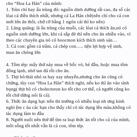
cho “Hoa La Hán” của mình:
1. Trùn chỉ hay ấu trùng đỏ: nguồn dinh dưỡng rất cao, đa số các
lòai cá điều thích nhất, nhưng cá La Hán chê(nên chỉ cho cá con
mới lớn ăn thôi, chứ cỡ bằng 1 ngón cái thì ko nên)
2. Lăng quăng: là ấu trùng của muỗi, các lòai cá thích ăn,nó có
nguồn sinh dưỡng lớn, khi cá sắp đẻ thì nên cho ăn nhiều vào, vì
theo các chuyên gia nó có hoocmon kích thích sinh sản…
3. Cá con: gồm cá trâm, cá chép con….. tiện lợi hợp vệ sinh,
mau ăn chóng lớn
4. Tôm tép: mấy thứ này mua về bốc vỏ, bẻ đầu, hoặc mua tôm
đông lạnh, nhớ tan đá rồi cho ăn.
5. Thịt bò:thái nhỏ ra hay xay nhuyễn,nhưng cho ăn cũng có
chừng, tùy con “Hoa La Hán” thích nghi, nếu ko thì ăn vào sình
bụng( thịt bò có cholectoron ko tốt cho cơ thể, cả người cũng ko
tốt chứ dừng nói là cá).
6. Thức ăn dạng hạt: trên thi trường có nhiều loại nh ưng kinh
nghi ệm c ủa các bạn cho thấy chỉ có tác dụng lên màu,không có
tác dụng làm to đầu
8. Người nuôi nên thử để tìm ra loại thức ăn tốt cho cá của mình,
mồi sống tốt nhất vẫn là cá con, tôm tép.