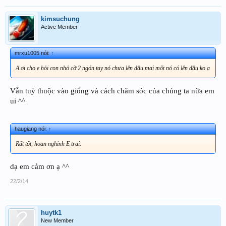
kimsuchung
Active Member
mrxu1005 nói:
↑
A ơi cho e hỏi con nhỏ cỡ 2 ngón tay nó chưa lên đầu mai mốt nó có lên đầu ko ạ
Vẫn tuỳ thuộc vào giống và cách chăm sóc của chúng ta nữa em
ui ^^
haugiang nói:
↑
Rất tốt, hoan nghinh E trai.
dạ em cảm ơn ạ ^^
22/2/14
huytk1
New Member