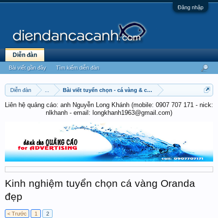
Đăng nhập
Diễn đàn
Bài viết gần đây
Tìm kiếm diễn đàn
Diễn đàn
...
Bài viết tuyển chọn - cá vàng & cá chép
Liên hệ quảng cáo: anh Nguyễn Long Khánh (mobile: 0907 707 171 - nick:
nlkhanh - email: longkhanh1963@gmail.com)
Kinh nghiệm tuyển chọn cá vàng Oranda
đẹp
< Trước
1
2