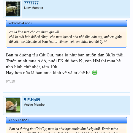
7777777
New Member
kokoro194 nói:
↑
em là lính mới cho em tham gia với...
chả là mới bán đôi cá rồng.. cần mua lọa cá nho nhỏ tầm bàn tay,, anh em giúp
đỡ với... có bác nào có beta ko.. tư vấn em với.. em thích lọai đỏ ấy ^^
Bạn ra đường tàu Cát Cụt, mua lọ như bạn muốn tầm 3k/lọ thôi.
Trước mình mua ở đó, nuôi PK thì hợp lý, còn HM thì mua bể
nhỏ hình chữ nhật, tầm 10k.
Hay hơn nữa là bạn mua kính về và tự chế bể
8/4/10
5.F-Hp89
Active Member
7777777 nói:
↑
Bạn ra đường tàu Cát Cụt, mua lọ như bạn muốn tầm 3k/lọ thôi. Trước mình