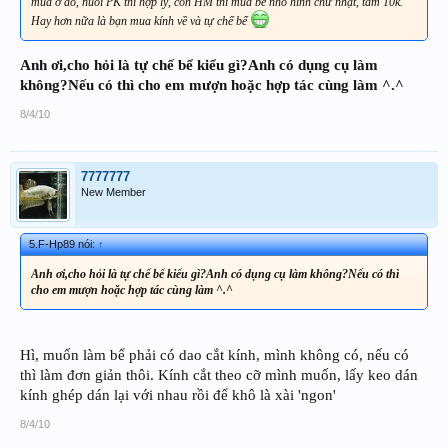
mua ở đó, nuôi PK thì hợp lý, còn HM thì mua bể nhỏ hình chữ nhật, tầm 10k.
Hay hơn nữa là bạn mua kính về và tự chế bể
Anh ơi,cho hỏi là tự chế bể kiểu gì?Anh có dụng cụ làm
không?Nếu có thì cho em mượn hoặc hợp tác cùng làm ^.^
8/4/10
7777777
New Member
5.F-Hp89 nói:
↑
Anh ơi,cho hỏi là tự chế bể kiểu gì?Anh có dụng cụ làm không?Nếu có thì
cho em mượn hoặc hợp tác cùng làm ^.^
Hì, muốn làm bể phải có dao cắt kính, mình không có, nếu có
thì làm đơn giản thôi. Kính cắt theo cỡ mình muốn, lấy keo dán
kính ghép dán lại với nhau rồi để khô là xài 'ngon'
8/4/10