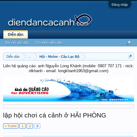
Đăng nhập
Diễn đàn
Bài viết gần đây
Tìm kiếm diễn đàn
Diễn đàn
...
Hội - Nhóm - Câu Lạc Bộ
Liên hệ quảng cáo: anh Nguyễn Long Khánh (mobile: 0907 707 171 - nick:
nlkhanh - email: longkhanh1963@gmail.com)
lập hội chơi cá cảnh ở HẢI PHÒNG
< Trước
1
2
3