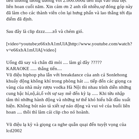
tiền thưởng tương đương với 2.000.000đ tiền mặt vào bữa tiệc
liên hoan cuối năm. Xin cảm ơn 2 anh rất nhiều,sự đóng góp này
đã làm cho các thành viên còn lại hưng phấn và lao thẳng tới địa
điểm đã định.
Sau đây là clip dzzz......zô và chém gió.
[video=youtube;e66xbA1mUlA]http://www.youtube.com/watch?
v=e66xbA1mUlA[/video]
Uống đã say và chân đã mỏi .... làm gì đây ?????
KARAOKE ..... thẳng tiến....
Vũ điệu hiphop pha lẫn với breakdance của anh cả Sonlehong
khuấy động không khí trong phòng hát .... tiếp đến các giọng ca
vàng của nhà máy rượu vodka Hà Nội thi nhau trình diễn những
cung bậc hỉ,nộ,ái,ố với sự say mê đến kỳ lạ ..... Khi tửu nhập
tâm thì những hành động và những tư thế khó hiểu bắt đầu xuất
hiện. Không bút nào tả xiết sự náo động và vui vẻ của buổi liên
hoan .... thôi thì làm cái clip cho nó hoành.
Vũ điệu lạ kỳ và giọng ca nghe quằn quại đến tuyệt vọng của
lcd2002