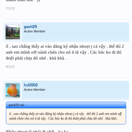
Mọi thông tin chi tiết xin liên hệ trực tiếp với CJ theo số 0904375959.
7/1/12
gavit29
Active Member
ố , sao chẳng thấy ai vào đăng ký nhậu nhoẹt j cả vậy . thế thì 2
anh em mình off oánh chén cho nó tí tã vậy . Các bác ko đi thì
thiệt phải chịu đó nhé . khà khà .
8/1/12
lcd2002
Active Member
gavit29 nói:
↑
ố , sao chẳng thấy ai vào đăng ký nhậu nhoẹt j cả vậy . thế thì 2 anh em mình off
oánh chén cho nó tí tã vậy . Các bác ko đi thì thiệt phải chịu đó nhé . khà khà .
Nhậu nhoẹt là phải đi chứ... ka ka ....