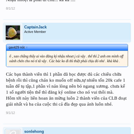
8/1/12
CaptainJack
Active Member
gavit29 nói:
↑
ố , sao chẳng thấy ai vào đăng ký nhậu nhoẹt j cả vậy . thế thì 2 anh em mình off
oánh chén cho nó tí tã vậy . Các bác ko đi thì thiệt phải chịu đó nhé . khà khà .
Các bạn thành viên thì 1 phần đã học được đủ các chiêu chữa
bệnh rồi thì cũng chán ko muốn off nữa,tự nhiên tốn 20k cafe 1
tuần để tụ tập,1 phần vì nản lòng nên bỏ ngang xương. chưa kể
1 số người tiện thể thì đăng ký online cho nó vui thôi mà.
Hôm tới này liên hoan ăn mừng luôn 2 thành viên của CLB đoạt
giải nhất và ba của cuộc thi cá đĩa đẹp qua ảnh luôn nhé.
9/1/12
sonlehong