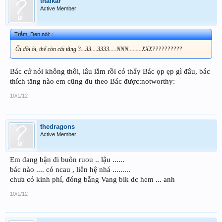
thaikar
Active Member
Trắm_Đen nói:
↑
Ối dồi ôi, thế còn cái tăng 3...33....3333.....NNN.........XXX??????????
Bác cứ nói không thôi, lâu lắm rồi có thấy Bác ọp ẹp gì đâu, bác
thích tăng nào em cũng đu theo Bác được:notworthy:
10/1/12
thedragons
Active Member
Em đang bận đi buôn ruou .. lậu ......
bác nào .... có ncau , liên hệ nhá .........
chưa có kinh phí, đóng bằng Vang bik dc hem ... anh
10/1/12