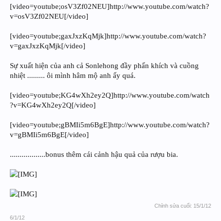
[video=youtube;osV3Zf02NEU]http://www.youtube.com/watch?
v=osV3Zf02NEU[/video]
[video=youtube;gaxJxzKqMjk]http://www.youtube.com/watch?
v=gaxJxzKqMjk[/video]
Sự xuất hiện của anh cả Sonlehong đầy phấn khích và cuồng
nhiệt ......... ôi mình hâm mộ anh ấy quá.
[video=youtube;KG4wXh2ey2Q]http://www.youtube.com/watch
?v=KG4wXh2ey2Q[/video]
[video=youtube;gBMIi5m6BgE]http://www.youtube.com/watch?
v=gBMIi5m6BgE[/video]
..................bonus thêm cái cảnh hậu quả của rượu bia.
Chỉnh sửa cuối:
15/1/12
6/1/12