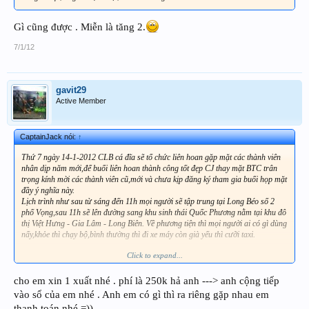
Gì cũng được . Miễn là tăng 2.
7/1/12
gavit29
Active Member
CaptainJack nói:
↑
Thứ 7 ngày 14-1-2012 CLB cá đĩa sẽ tổ chức liên hoan gặp mặt các thành viên
nhân dịp năm mới,để buổi liên hoan thành công tốt đẹp CJ thay mặt BTC trân
trọng kính mời các thành viên cũ,mới và chưa kịp đăng ký tham gia buổi họp mặt
đầy ý nghĩa này.
Lịch trình như sau từ sáng đến 11h mọi người sẽ tập trung tại Long Béo số 2
phố Vọng,sau 11h sẽ lên đường sang khu sinh thái Quốc Phương nằm tại khu đô
thị Việt Hưng - Gia Lâm - Long Biên. Về phương tiện thì mọi người ai có gì dùng
nấy,khỏe thì chạy bộ,bình thường thì đi xe máy còn già yếu thì cưỡi taxi.
Click to expand...
Chi phí cho mỗi đầu người là 250k đóng trực tiếp cho CJ nhé,sau khi ăn nhậu sẽ
có hóa đơn biên lai để quyết toán đầy đủ.
cho em xin 1 xuất nhé . phí là 250k hả anh ---> anh cộng tiếp
Thành viên đăng ký tại topic này luôn,CJ sẽ up date liên tục.
vào sổ của em nhé . Anh em có gì thì ra riêng gặp nhau em
thanh toán nhé =))