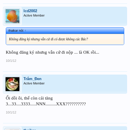
lcd2002
Active Member
thaikar nói:
↑
Không đăng ký nhưng vẫn cứ đi có được không các Bác?
Không đăng ký nhưng vẫn cứ đi nộp ... là OK rồi...
10/1/12
Trắm_Đen
Active Member
Ối dồi ôi, thế còn cái tăng
3...33....3333.....NNN.........XXX??????????
10/1/12