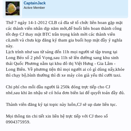
CaptainJack
Active Member
Thứ 7 ngày 14-1-2012 CLB cá đĩa sẽ tổ chức liên hoan gặp mặt
các thành viên nhân dịp năm mới,để buổi liên hoan thành công
tốt đẹp CJ thay mặt BTC trân trọng kính mời các thành viên
cũ,mới và chưa kịp đăng ký tham gia buổi họp mặt đầy ý nghĩa
này.
Lịch trình như sau từ sáng đến 11h mọi người sẽ tập trung tại
Long Béo số 2 phố Vọng,sau 11h sẽ lên đường sang khu sinh
thái Quốc Phương nằm tại khu đô thị Việt Hưng - Gia Lâm -
Long Biên. Về phương tiện thì mọi người ai có gì dùng nấy,khỏe
thì chạy bộ,bình thường thì đi xe máy còn già yếu thì cưỡi taxi.
Chi phí cho mỗi đầu người là 250k đóng trực tiếp cho CJ
nhé,sau khi ăn nhậu sẽ có hóa đơn biên lai để quyết toán đầy đủ.
Thành viên đăng ký tại topic này luôn,CJ sẽ up date liên tục.
Mọi thông tin chi tiết xin liên hệ trực tiếp với CJ theo số
0904375959.