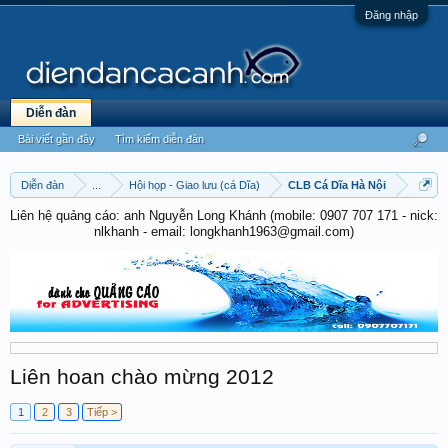
Đăng nhập
Diễn đàn
Bài viết gần đây
Tìm kiếm diễn đàn
Diễn đàn
...
Hội họp - Giao lưu (cá Dĩa)
CLB Cá Dĩa Hà Nội
Liên hệ quảng cáo: anh Nguyễn Long Khánh (mobile: 0907 707 171 - nick:
nlkhanh - email: longkhanh1963@gmail.com)
Liên hoan chào mừng 2012
1
2
3
Tiếp >