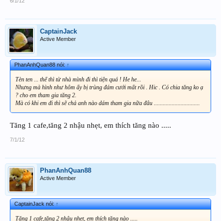
6/1/12
CaptainJack
Active Member
PhanAnhQuan88 nói:
↑
Tèn ten ... thế thì từ nhà mình đi thì tiện quá ! He he...
Nhưng mà hình như hôm ấy bị trùng đám cưới mất rồi . Hic . Có chia tăng ko ạ
? cho em tham gia tăng 2.
Mà có khi em đi thì sẽ chả anh nào dám tham gia nữa đâu ...............................
Tăng 1 cafe,tăng 2 nhậu nhẹt, em thích tăng nào .....
7/1/12
PhanAnhQuan88
Active Member
CaptainJack nói:
↑
Tăng 1 cafe,tăng 2 nhậu nhẹt, em thích tăng nào .....