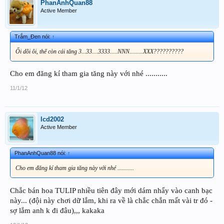
PhanAnhQuan88
Active Member
Trắm_Đen nói:
↑
Ối dồi ôi, thế còn cái tăng 3...33....3333.....NNN.........XXX??????????
Cho em đăng kí tham gia tăng này với nhé ...........
11/1/12
lcd2002
Active Member
PhanAnhQuan88 nói:
↑
Cho em đăng kí tham gia tăng này với nhé ...........
Chắc bán hoa TULIP nhiều tiên đây mới dám nhẩy vào canh bạc
này... (đội này chơi dữ lắm, khi ra về là chắc chắn mất vài tr đó -
sợ lắm anh k đi đâu),,, kakaka