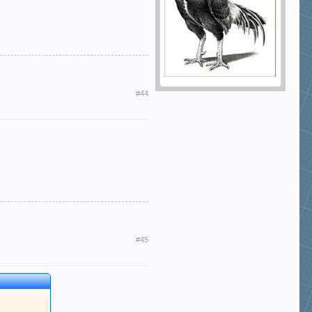
#44
#45