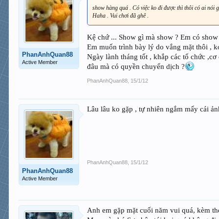
show hàng quá . Có việc ko đi được thì thôi có ai nói g
Haha . Vui chơi đã ghê .
Kệ chứ ... Show gì mà show ? Em có show
Em muốn trình bày lý do vắng mặt thôi , ko
PhanAnhQuan88
Ngày lành tháng tốt , khắp các tổ chức ,cơ
Active Member
đâu mà có quyền chuyển dịch ?
PhanAnhQuan88
,
15/1/12
Lâu lâu ko gặp , tự nhiên ngắm mấy cái ảnh
PhanAnhQuan88
,
15/1/12
PhanAnhQuan88
Active Member
Anh em gặp mặt cuối năm vui quá, kèm theo