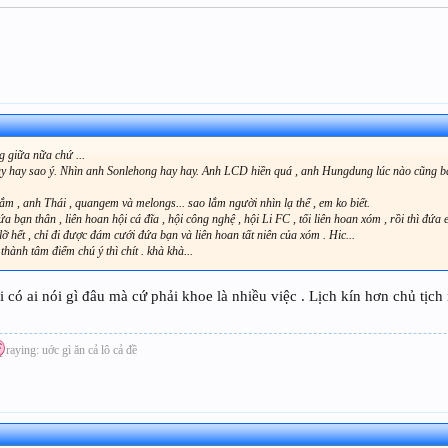
ng giữa nữa chứ ...
? Say hay sao ý. Nhìn anh Sonlehong hay hay. Anh LCD hiền quá , anh Hungdung lúc nào cũng 
 , anh Thái , quangem và melongs... sao lắm người nhìn lạ thế , em ko biết.
a bạn thân , liên hoan hội cá đĩa , hội công nghệ , hội Li FC , tối liên hoan xóm , rồi thì đứ
 hết , chỉ đi được đám cưới đứa bạn và liên hoan tất niên của xóm . Hic...
thành tâm điểm chú ý thì chít . khà khà...
 có ai nói gì đâu mà cứ phải khoe là nhiều việc . Lịch kín hơn chủ tịch 
raying: uớc gì ăn cả lô cả đề