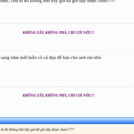
ược, chứ đi thì không biêt bây giờ đã gồi dậy được chưa????
KHÔNG XÂY, KHÔNG PHÁ, CHỈ CƠI NỚI!!!
 sang năm mới luôn có cá đẹp để bán cho anh em nhé.
KHÔNG XÂY, KHÔNG PHÁ, CHỈ CƠI NỚI!!!
 đi thì không biêt bây giờ đã gồi dậy được chưa????