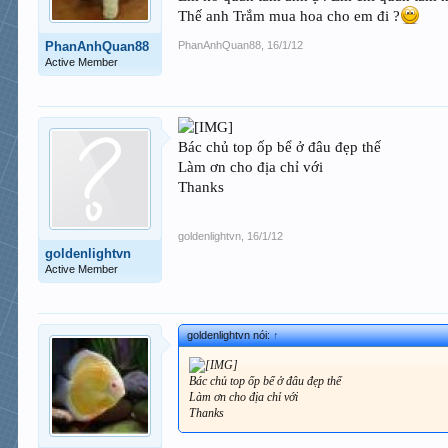
Thế anh Trắm mua hoa cho em đi ?
PhanAnhQuan88
,
16/1/12
PhanAnhQuan88
Active Member
Bác chủ top ốp bể ở đâu đẹp thế
Làm ơn cho địa chỉ với
Thanks
goldenlightvn
,
16/1/12
goldenlightvn
Active Member
goldenlightvn nói:
↑
Bác chủ top ốp bể ở đâu đẹp thế
Làm ơn cho địa chỉ với
Thanks