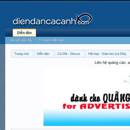
Diễn đàn
Bài viết gần đây
Tìm kiếm diễn đàn
Trang chủ
Diễn đàn
Cá Dĩa - Discus
Hội họp - Giao lưu (cá Dĩa)
Liên hệ quảng cáo: 