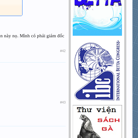
iện này nọ. Mình có phải giám đốc
#42
#43