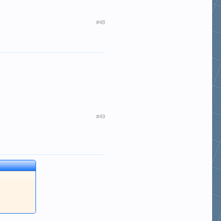
#48
#49