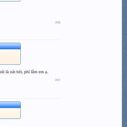
#46
t là nát bét, phí lắm em ạ.
#47