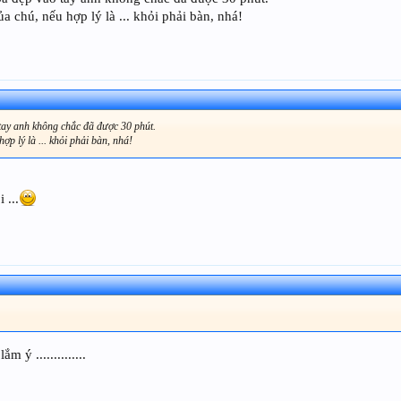
a chú, nếu hợp lý là ... khỏi phải bàn, nhá!
 tay anh không chắc đã được 30 phút.
ợp lý là ... khỏi phải bàn, nhá!
 ...
ý ..............