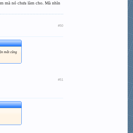
mồm mà nó chưa làm cho. Mà nhìn
#50
tận mắt cũng
#51