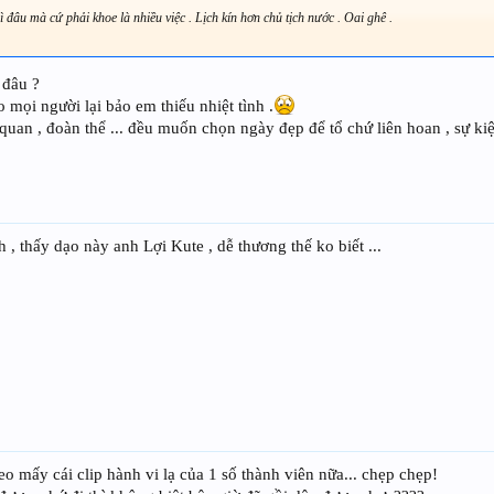
ì đâu mà cứ phải khoe là nhiều việc . Lịch kín hơn chủ tịch nước . Oai ghê .
 đâu ?
 mọi người lại bảo em thiếu nhiệt tình .
 quan , đoàn thể ... đều muốn chọn ngày đẹp để tổ chứ liên hoan , sự k
 , thấy dạo này anh Lợi Kute , dễ thương thế ko biết ...
 mấy cái clip hành vi lạ của 1 số thành viên nữa... chẹp chẹp!