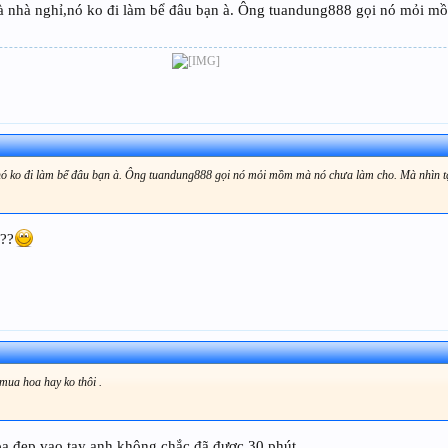
và nhà nghỉ,nó ko đi làm bể đâu bạn à. Ông tuandung888 gọi nó mỏi 
,nó ko đi làm bể đâu bạn à. Ông tuandung888 gọi nó mỏi mồm mà nó chưa làm cho. Mà nhìn 
???
mua hoa hay ko thôi .
hoa đẹp vao tay anh không chắc đã được 30 phút.