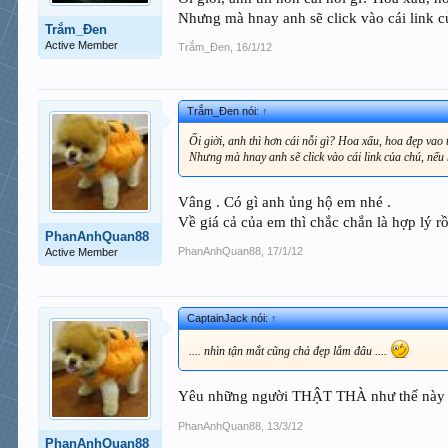
Nhưng mà hnay anh sẽ click vào cái link củ
Trắm_Đen
Active Member
Trắm_Đen
,
16/1/12
Trắm_Đen nói:
↑
Ối giời, anh thì hơn cái nỗi gì? Hoa xấu, hoa đẹp vao
Nhưng mà hnay anh sẽ click vào cái link của chú, nếu h
Vâng . Có gì anh ủng hộ em nhé .
Về giá cả của em thì chắc chắn là hợp lý rồi
PhanAnhQuan88
PhanAnhQuan88
,
17/1/12
Active Member
CaptainJack nói:
↑
.... nhìn tận mắt cũng chả đẹp lắm đâu ....
Yêu những người THẬT THÀ như thế này lắm 
PhanAnhQuan88
,
13/3/12
PhanAnhQuan88