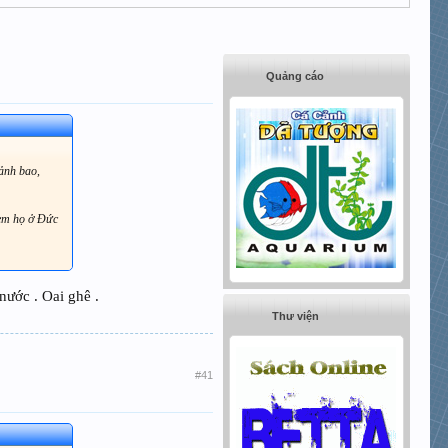
Quảng cáo
bảnh bao,
a em họ ở Đức
nước . Oai ghê .
Thư viện
#41