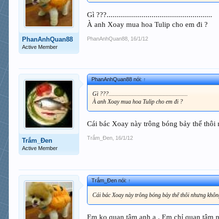
Gì ???......................................................
À anh Xoay mua hoa Tulip cho em đi ?
PhanAnhQuan88
,
16/1/12
PhanAnhQuan88
Active Member
PhanAnhQuan88 nói:
↑
Gì ???......................................................
À anh Xoay mua hoa Tulip cho em đi ?
Cái bác Xoay này trông bóng bảy thế thôi n
Trắm_Đen
,
16/1/12
Trắm_Đen
Active Member
Trắm_Đen nói:
↑
Cái bác Xoay này trông bóng bảy thế thôi nhưng không b
Em ko quan tâm anh ạ . Em chỉ quan tâm n