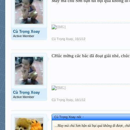
May mà chú Sơn bận túi bụi quá không đi đ
Cù Trọng Xoay
Active Member
Cù Trọng Xoay
,
16/1/12
CHúc mừng các bác đã đoạt giải nhé, chúc
Cù Trọng Xoay
Active Member
Cù Trọng Xoay
,
16/1/12
Cù Trọng Xoay nói:
↑
...May mà chú Sơn bận túi bụi quá không đi được, chứ