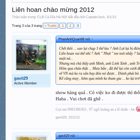
Liên hoan chào mừng 2012
Thảo luận trong '
CLB Cá Dĩa Hà Nội
' bắt đầu bởi
CaptainJack
,
6/1/12
.
Trang 3 của 3 trang
< Trước
1
2
3
PhanAnhQuan88 nói:
↑
Chết thôi ... sao lại chụp 3 thế kia ? Anh Lợi lại bị đứ
Liên hoan vui thế nhỉ ? Anh " Nhợi " toe toét nhẩy 
nuột nà...
Nhưng mà chả thấy anh Minh, anh Linh Xinh , anh Trắm
Hôm qua chán thật ... Mưa bẩn , đã thế lại còn cưới đứ
về VN mà ko ra sân bay đón nó được... Đành phải bỏ lỡ
gavit29
Kể cũng may , hôm qua mình ko tham gia ... ko lại trở 
Active Member
show hàng quá . Có việc ko đi được thì thôi
Haha . Vui chơi đã ghê .
Gọi em 0983386363 , 97 ngõ hoàng an a lê duẩn - hn
gavit29
,
15/1/12
gavit29 nói:
↑