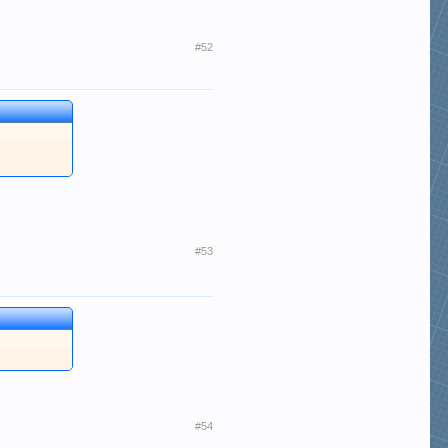
#52
#53
#54