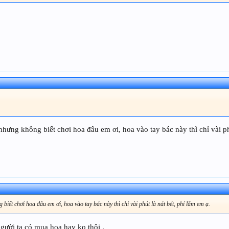
hưng không biết chơi hoa đâu em ơi, hoa vào tay bác này thì chỉ vài phú
iết chơi hoa đâu em ơi, hoa vào tay bác này thì chỉ vài phút là nát bét, phí lắm em ạ.
gười ta có mua hoa hay ko thôi .