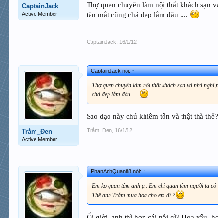
Thợ quen chuyên làm nội thất khách sạn 
CaptainJack
tận mắt cũng chả đẹp lắm đâu ....
Active Member
CaptainJack
,
16/1/12
CaptainJack nói:
↑
Thợ quen chuyên làm nội thất khách sạn và nhà nghỉ
chả đẹp lắm đâu ....
Sao dạo này chú khiêm tốn và thật thà thế
Trắm_Đen
,
16/1/12
Trắm_Đen
Active Member
PhanAnhQuan88 nói:
↑
Em ko quan tâm anh ạ . Em chỉ quan tâm người ta có 
Thế anh Trắm mua hoa cho em đi ?
Ối giời, anh thì hơn cái nỗi gì? Hoa xấu, 