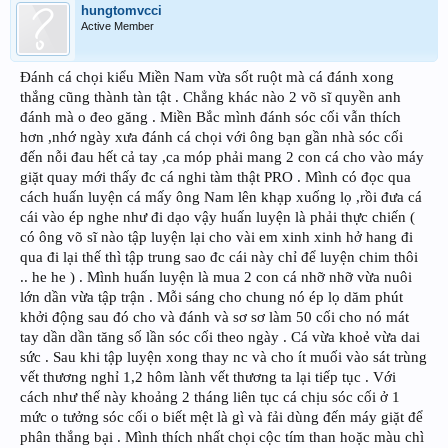
hungtomvcci
Active Member
Đánh cá chọi kiểu Miền Nam vừa sốt ruột mà cá đánh xong
thắng cũng thành tàn tật . Chẳng khác nào 2 võ sĩ quyền anh
đánh mà o đeo găng . Miền Bắc mình đánh sóc cối vẫn thích
hơn ,nhớ ngày xưa đánh cá chọi với ông bạn gần nhà sóc cối
đến nỗi đau hết cả tay ,ca móp phải mang 2 con cá cho vào máy
giặt quay mới thấy đc cá nghi tàm thật PRO . Mình có đọc qua
cách huấn luyện cá mấy ông Nam lên khạp xuống lọ ,rồi đưa cá
cái vào ép nghe như đi dạo vậy huấn luyện là phải thực chiến (
có ông võ sĩ nào tập luyện lại cho vài em xinh xinh hở hang đi
qua đi lại thế thì tập trung sao đc cái này chỉ để luyện chim thôi
.. he he ) . Mình huấn luyện là mua 2 con cá nhỡ nhỡ vừa nuôi
lớn dần vừa tập trận . Mỗi sáng cho chung nó ép lọ dăm phút
khởi động sau đó cho và đánh và sơ sơ làm 50 cối cho nó mát
tay dần dần tăng số lần sóc cối theo ngày . Cá vừa khoẻ vừa dai
sức . Sau khi tập luyện xong thay nc và cho ít muối vào sát trùng
vết thương nghỉ 1,2 hôm lành vết thương ta lại tiếp tục . Với
cách như thế này khoảng 2 tháng liên tục cá chịu sóc cối ở 1
mức o tưởng sóc cối o biết mệt là gì và fải dùng đến máy giặt để
phân thắng bại . Mình thích nhất chọi cộc tím than hoặc màu chì