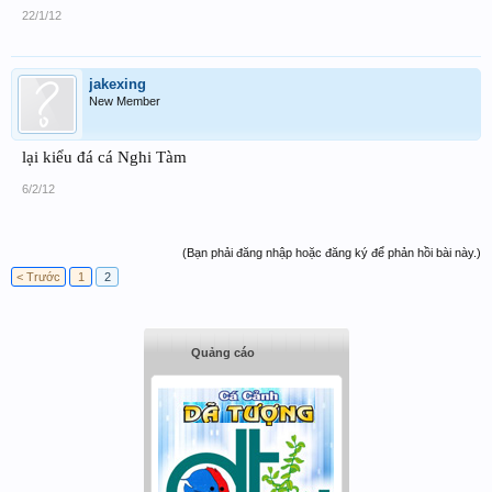
22/1/12
jakexing
New Member
lại kiểu đá cá Nghi Tàm
6/2/12
(Bạn phải đăng nhập hoặc đăng ký để phản hồi bài này.)
< Trước
1
2
Quảng cáo