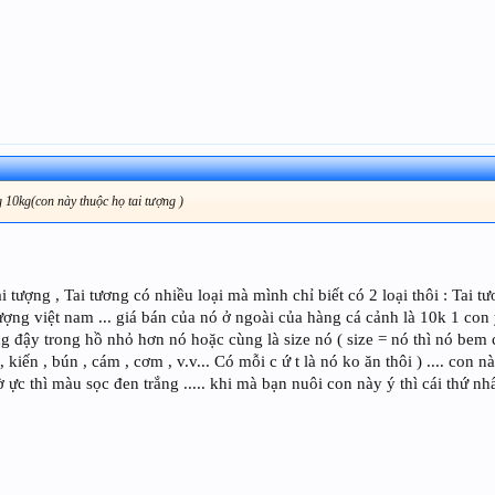
 10kg(con này thuộc họ tai tượng )
tượng , Tai tương có nhiều loại mà mình chỉ biết có 2 loại thôi : Tai tươ
ượng việt nam ... giá bán của nó ở ngoài của hàng cá cảnh là 10k 1 con y
ng đậy trong hồ nhỏ hơn nó hoặc cùng là size nó ( size = nó thì nó bem 
 kiến , bún , cám , cơm , v.v... Có mỗi c ứ t là nó ko ăn thôi ) .... con
 ực thì màu sọc đen trắng ..... khi mà bạn nuôi con này ý thì cái thứ nh