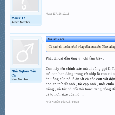
Maus117
,
26/12/15
Maus117
Active Member
Maus117 nói:
↑
Cá phát tài , màu nó sẽ trắng dần,max size 70cm,nặng
Phát tài cái đầu ông ý , chỉ tầm bậy .
Con này tên chỉnh xác mà ai cũng gọi là Tai 
Nhà Nghèo Yêu
mà con ban đăng trong cờ nhíp là con tai t
Cá
ăn uống của nó là ăn tất cả các con vật độ
New Member
cho ăn thử rết nhỏ , bò cạp nhỏ , mối chúa ,
trắng , và lúc có đối thủ hoặc đang động đờ
cá to hơn size của nó ...
Nhà Nghèo Yêu Cá
,
4/6/16