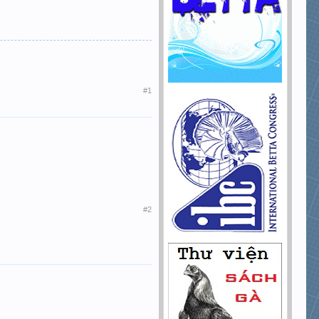
#1
#2