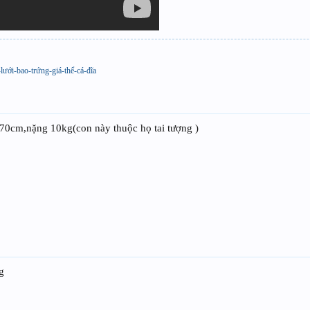
lưới-bao-trứng-giá-thể-cá-đĩa
e 70cm,nặng 10kg(con này thuộc họ tai tượng )
g