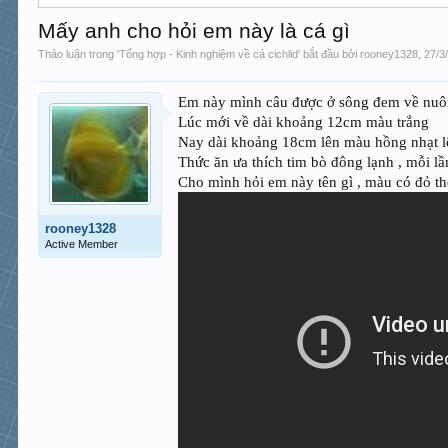
Mấy anh cho hỏi em này là cá gì
Thảo luận trong '
Tổng hợp - Kinh nghiệm về cá cichlid
' bắt đầu bởi
rooney1328
,
27/3
Em này mình câu được ở sông đem về nuôi
Lúc mới về dài khoảng 12cm màu trắng
Nay dài khoảng 18cm lên màu hồng nhạt l
Thức ăn ưa thích tim bò đông lạnh , mỗi l
Cho mình hỏi em này tên gì , màu có đỏ th
rooney1328
Active Member