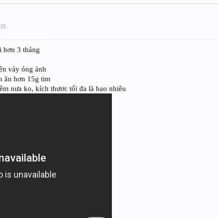
/15
.
 hơn 3 tháng
ên vảy óng ánh
ần ăn hơn 15g tim
êm nưa ko, kích thươc tối đa là bao nhiêu