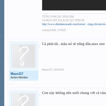
TÙNG 0168 202 2020 (36t)
10 HOÀ MỸ ĐA KAO Q1 TPHCM
http://www.diendancacanh.com/forum/...rùng-chỉ-tim-bò-
rooney1328
,
27/3/15
Cá phát tài , màu nó sẽ trắng dần,max siz
Maus117
,
26/12/15
Maus117
Active Member
Con này không nên nuôi chung với cá vàn