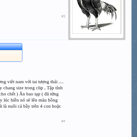
#3
ng viêt nam với tai tượng thái ....
 chang size trong clip , Tập tính
cho chết ) Ăn bao tạp ( đã từng
 này lúc hiền nó sẽ lên màu hồng
ất là nuôi cả bầy trên 4 con hoặc
#4