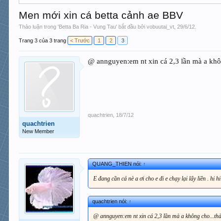
Men mới xin cá betta cảnh ae BBV
Thảo luận trong '
Betta Ba Ria - Vung Tau
' bắt đầu bởi
vobuutai_vt
,
29/6/12
.
Trang 3 của 3 trang
< Trước
1
2
3
@ annguyen:em nt xin cá 2,3 lần mà a khôn
quachtrien
,
18/7/12
quachtrien
New Member
QUANG_THIEN nói:
↑
E đang cần cá nè a ơi cho e đi e chạy lại lấy liền . hi hi
quachtrien nói:
↑
@ annguyen:em nt xin cá 2,3 lần mà a không cho...thà