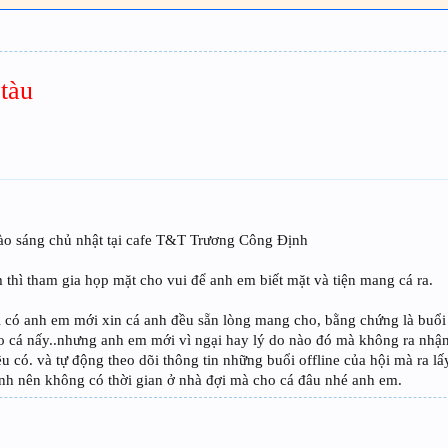
tàu
vào sáng chủ nhật tại cafe T&T Trương Công Định
 thì tham gia họp mặt cho vui để anh em biết mặt và tiện mang cá ra.
hi có anh em mới xin cá anh đều sẵn lòng mang cho, bằng chứng là buổi
ho cá nấy..nhưng anh em mới vì ngại hay lý do nào đó mà không ra nhận
đều có. và tự động theo dõi thông tin những buổi offline của hội mà ra l
đình nên không có thời gian ở nhà đợi mà cho cá đâu nhé anh em.