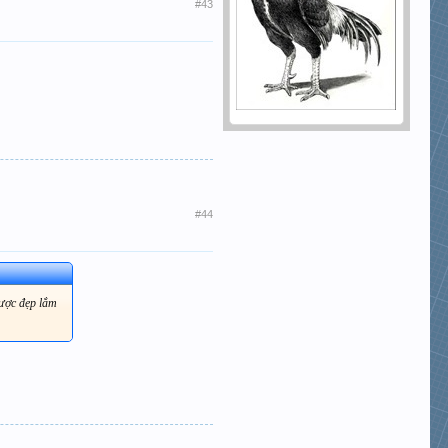
#43
#44
được đẹp lắm