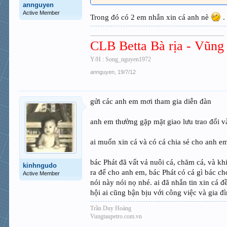
annguyen
Active Member
Trong đó có 2 em nhắn xin cá anh nè
.
____________________________________________
CLB Betta Bà rịa - Vũng 
Y/H : Song_nguyen1972
annguyen
,
19/7/12
gửi các anh em mơi tham gia diễn đàn
anh em thường gặp mặt giao lưu trao đổi 
ai muốn xin cá và có cá chia sẻ cho anh em
bác Phát đã vất vả nuôi cá, chăm cá, và k
kinhngudo
ra để cho anh em, bác Phát có cá gì bác c
Active Member
nói này nói nọ nhé. ai đã nhắn tin xin cá 
hội ai cũng bận bịu với công việc và gia 
Trần Duy Hoàng
Vungtaupetro.com.vn