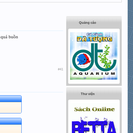
Quảng cáo
..quá buồn
#41
Thư viện