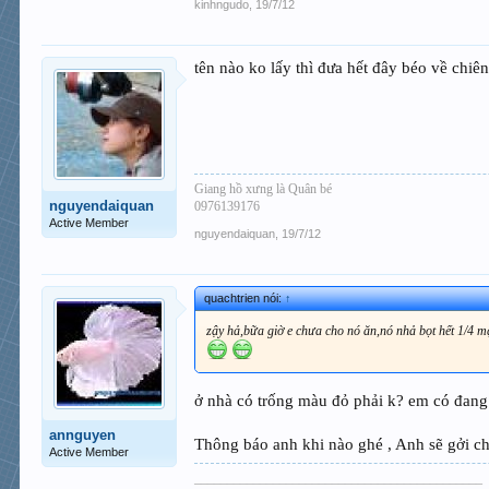
kinhngudo
,
19/7/12
tên nào ko lấy thì đưa hết đây béo về chi
Giang hồ xưng là Quân bé
nguyendaiquan
0976139176
Active Member
nguyendaiquan
,
19/7/12
quachtrien nói:
↑
zậy hả,bữa giờ e chưa cho nó ăn,nó nhả bọt hết 1/4 
ở nhà có trống màu đỏ phải k? em có đang
annguyen
Thông báo anh khi nào ghé , Anh sẽ gởi c
Active Member
____________________________________________