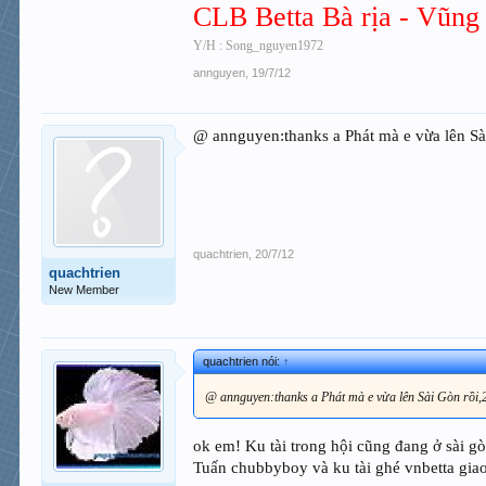
CLB Betta Bà rịa - Vũng 
Y/H : Song_nguyen1972
annguyen
,
19/7/12
@ annguyen:thanks a Phát mà e vừa lên Sài
quachtrien
,
20/7/12
quachtrien
New Member
quachtrien nói:
↑
@ annguyen:thanks a Phát mà e vừa lên Sài Gòn rồi,2 
ok em! Ku tài trong hội cũng đang ở sài gò
Tuấn chubbyboy và ku tài ghé vnbetta gia