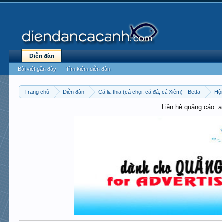
Diễn đàn
Bài viết gần đây
Tìm kiếm diễn đàn
Trang chủ
Diễn đàn
Cá lia thia (cá chọi, cá đá, cá Xiêm) - Betta
Hội
Liên hệ quảng cáo: 