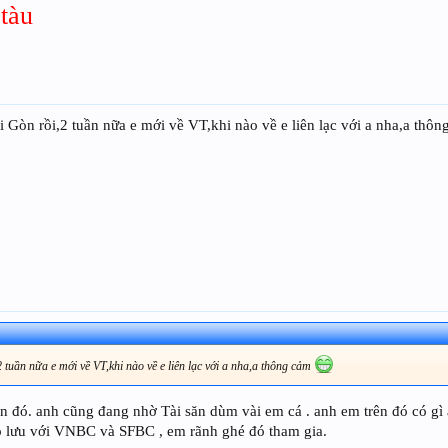
tàu
 Gòn rồi,2 tuần nữa e mới về VT,khi nào về e liên lạc với a nha,a thô
tuần nữa e mới về VT,khi nào về e liên lạc với a nha,a thông cảm
n đó. anh cũng đang nhờ Tài săn dùm vài em cá . anh em trên đó có gì 
o lưu với VNBC và SFBC , em rãnh ghé đó tham gia.