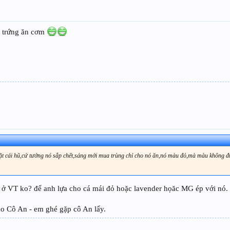
ên trứng ăn cơm
mặt cái hũ,cứ tưởng nó sắp chết,sáng mới mua trùng chỉ cho nó ăn,nó màu đỏ,mà màu không 
 ở VT ko? để anh lựa cho cá mái đỏ hoặc lavender họăc MG ép với nó.
ho Cô An - em ghé gặp cô An lấy.