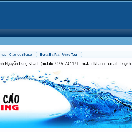
 họp - Giao lưu (Betta)
Betta Ba Ria - Vung Tau
anh Nguyễn Long Khánh (mobile: 0907 707 171 - nick: nlkhanh - email: long