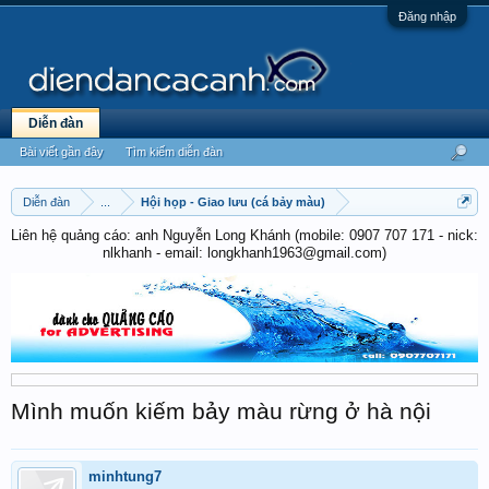
Đăng nhập
Diễn đàn
Bài viết gần đây
Tìm kiếm diễn đàn
Diễn đàn
...
Hội họp - Giao lưu (cá bảy màu)
Liên hệ quảng cáo: anh Nguyễn Long Khánh (mobile: 0907 707 171 - nick:
nlkhanh - email: longkhanh1963@gmail.com)
Mình muốn kiếm bảy màu rừng ở hà nội
minhtung7