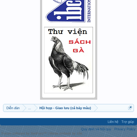
Diễn đàn
...
Hội họp - Giao lưu (cá bảy màu)
Liên hệ
Trợ giúp
Quy định và Nội quy
Privacy Policy
Forum software by XenForo™
|
Media embeds by s9e