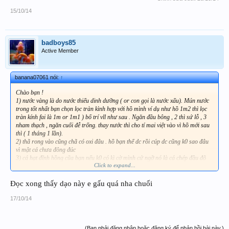
15/10/14
badboys85
Active Member
banana07061 nói:
↑
Chào bạn !
1) nước vàng là do nước thiếu dinh dưỡng ( or con gọi là nước xấu). Mún nước
trong tốt nhất bạn chọn lọc tràn kình hợp với hồ mình ví dụ như hồ 1m2 thì lọc
tràn kính fai là 1m or 1m1 ) bố trí vll như sau . Ngăn đầu bông , 2 thì sứ lỗ , 3
nham thạch , ngăn cuối đễ trống. thay nước thì cho tí mai việt vào vì hồ mới sau
thì ( 1 tháng 1 lần).
2) thã rong vào cũng chã có oxi đâu . hồ bạn thế dc rồi cúp dc cũng k0 sao đâu
vì mật cá chưa đông đúc
3) cá hạt đĩnh hồng cũa bạn nếu k0 có kì cờ mình cứ ngỡ nó là cá chép đầu đõ
Click to expand...
) cho ăn lên màu và đầu thì dùng thức ăn hikari nhé
( mà cá bạn thế ăn
hikari phí tiền lắm )
Đọc xong thấy dạo này e gấu quá nha chuối
17/10/14
(Bạn phải đăng nhập hoặc đăng ký để phản hồi bài này.)