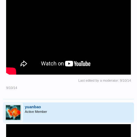
Last edited by a moderator:
9/10/14
9/10/14
yuanbao
Active Member