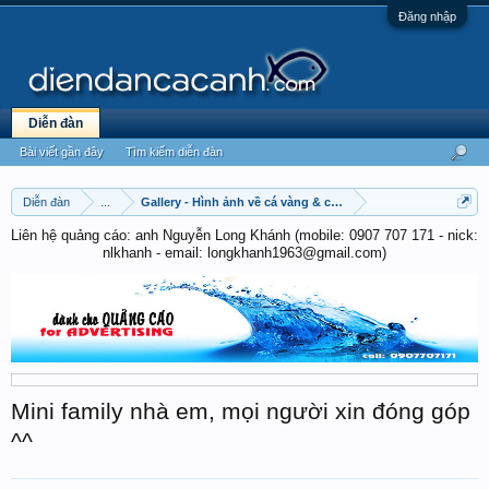
Đăng nhập
Diễn đàn
Bài viết gần đây
Tìm kiếm diễn đàn
Diễn đàn
...
Gallery - Hình ảnh về cá vàng & cá chép
Liên hệ quảng cáo: anh Nguyễn Long Khánh (mobile: 0907 707 171 - nick:
nlkhanh - email: longkhanh1963@gmail.com)
Mini family nhà em, mọi người xin đóng góp
^^