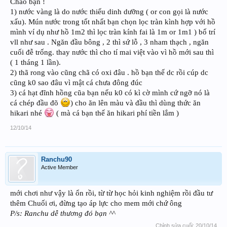
Chào bạn !
1) nước vàng là do nước thiếu dinh dưỡng ( or con gọi là nước
xấu). Mún nước trong tốt nhất bạn chọn lọc tràn kình hợp với hồ
mình ví dụ như hồ 1m2 thì lọc tràn kính fai là 1m or 1m1 ) bố trí
vll như sau . Ngăn đầu bông , 2 thì sứ lỗ , 3 nham thạch , ngăn
cuối đễ trống. thay nước thì cho tí mai việt vào vì hồ mới sau thì
( 1 tháng 1 lần).
2) thã rong vào cũng chã có oxi đâu . hồ bạn thế dc rồi cúp dc
cũng k0 sao đâu vì mật cá chưa đông đúc
3) cá hạt đĩnh hồng cũa bạn nếu k0 có kì cờ mình cứ ngỡ nó là
cá chép đầu đõ
) cho ăn lên màu và đầu thì dùng thức ăn
hikari nhé
( mà cá bạn thế ăn hikari phí tiền lắm )
12/10/14
Ranchu90
Active Member
mới chơi như vậy là ổn rồi, từ từ học hỏi kinh nghiệm rồi đầu tư
thêm Chuối ơi, đừng tạo áp lực cho mem mới chứ ông
P/s: Ranchu dễ thương đó bạn ^^
Chỉnh sửa cuối:
20/10/14