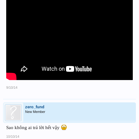
9/10/14
zero_fund
New Member
Sao không ai trả lời hết vậy
10/10/14