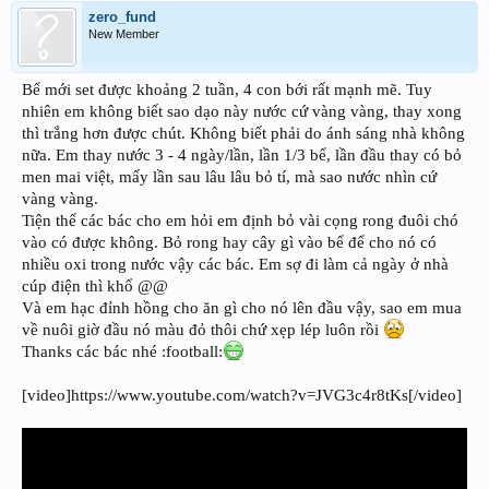
zero_fund
New Member
Bể mới set được khoảng 2 tuần, 4 con bới rất mạnh mẽ. Tuy
nhiên em không biết sao dạo này nước cứ vàng vàng, thay xong
thì trắng hơn được chút. Không biết phải do ánh sáng nhà không
nữa. Em thay nước 3 - 4 ngày/lần, lần 1/3 bể, lần đầu thay có bỏ
men mai việt, mấy lần sau lâu lâu bỏ tí, mà sao nước nhìn cứ
vàng vàng.
Tiện thể các bác cho em hỏi em định bỏ vài cọng rong đuôi chó
vào có được không. Bỏ rong hay cây gì vào bể để cho nó có
nhiều oxi trong nước vậy các bác. Em sợ đi làm cả ngày ở nhà
cúp điện thì khổ @@
Và em hạc đỉnh hồng cho ăn gì cho nó lên đầu vậy, sao em mua
về nuôi giờ đầu nó màu đỏ thôi chứ xẹp lép luôn rồi
Thanks các bác nhé :football:
[video]https://www.youtube.com/watch?v=JVG3c4r8tKs[/video]