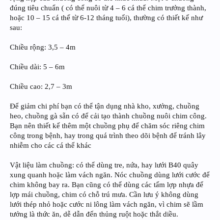
đúng tiêu chuẩn ( có thể nuôi từ 4 – 6 cá thể chim trưởng thành,
hoặc 10 – 15 cá thể từ 6-12 tháng tuổi), thường có thiết kế như
sau:
Chiều rộng: 3,5 – 4m
Chiều dài: 5 – 6m
Chiều cao: 2,7 – 3m
Để giảm chi phí bạn có thể tận dụng nhà kho, xưởng, chuồng
heo, chuồng gà sẵn có để cải tạo thành chuồng nuôi chim công.
Bạn nên thiết kế thêm một chuồng phụ để chăm sóc riêng chim
công trong bệnh, hay trong quá trình theo dõi bệnh để tránh lây
nhiễm cho các cá thể khác
Vật liệu làm chuồng: có thể dùng tre, nứa, hay lưới B40 quây
xung quanh hoặc làm vách ngăn. Nóc chuồng dùng lưới cước để
chim không bay ra. Bạn cũng có thể dùng các tấm lợp nhựa để
lợp mái chuồng, chim có chỗ trú mưa. Cần lưu ý không dùng
lưới thép nhỏ hoặc cước ni lông làm vách ngăn, vì chim sẽ lầm
tưởng là thức ăn, dễ dẫn đến thủng ruột hoặc thắt diều.