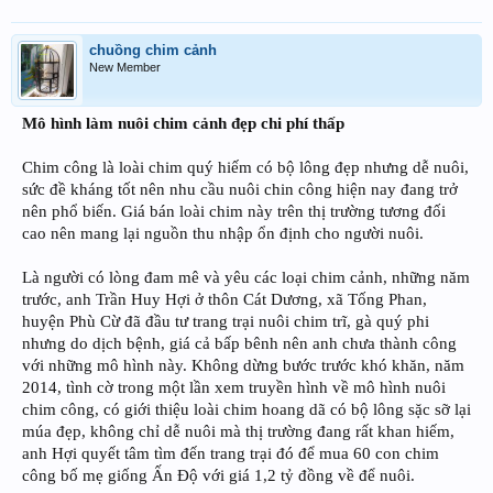
chuồng chim cảnh
New Member
Mô hình làm nuôi chim cảnh đẹp chi phí thấp
Chim công là loài chim quý hiếm có bộ lông đẹp nhưng dễ nuôi,
sức đề kháng tốt nên nhu cầu nuôi chin công hiện nay đang trở
nên phổ biến. Giá bán loài chim này trên thị trường tương đối
cao nên mang lại nguồn thu nhập ổn định cho người nuôi.
Là người có lòng đam mê và yêu các loại chim cảnh, những năm
trước, anh Trần Huy Hợi ở thôn Cát Dương, xã Tống Phan,
huyện Phù Cừ đã đầu tư trang trại nuôi chim trĩ, gà quý phi
nhưng do dịch bệnh, giá cả bấp bênh nên anh chưa thành công
với những mô hình này. Không dừng bước trước khó khăn, năm
2014, tình cờ trong một lần xem truyền hình về mô hình nuôi
chim công, có giới thiệu loài chim hoang dã có bộ lông sặc sỡ lại
múa đẹp, không chỉ dễ nuôi mà thị trường đang rất khan hiếm,
anh Hợi quyết tâm tìm đến trang trại đó để mua 60 con chim
công bố mẹ giống Ấn Độ với giá 1,2 tỷ đồng về để nuôi.