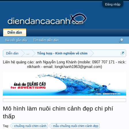
Đăng nhập
Diễn đàn
Bài viết gần đây
Tìm kiếm diễn đàn
Diễn đàn
...
Tổng hợp - Kinh nghiệm về chim
Liên hệ quảng cáo: anh Nguyễn Long Khánh (mobile: 0907 707 171 - nick:
nlkhanh - email: longkhanh1963@gmail.com)
Mô hình làm nuôi chim cảnh đẹp chi phí
thấp
Tag:
chuồng nuôi chim cảnh
mẫu chuồng nuôi chim cảnh đẹp