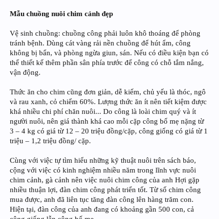
Mẫu chuồng nuôi chim cảnh đẹp
Vệ sinh chuồng: chuồng công phải luôn khô thoáng để phòng
tránh bệnh. Dùng cát vàng rải nền chuồng để hút ẩm, công
không bị bẩn, và phòng ngừa giun, sán. Nếu có điều kiện bạn có
thể thiết kế thêm phần sân phía trước để công có chỗ tắm nắng,
vận động.
Thức ăn cho chim cũng đơn giản, dễ kiếm, chủ yếu là thóc, ngô
và rau xanh, cỏ chiếm 60%. Lượng thức ăn ít nên tiết kiệm được
khá nhiều chi phí chăn nuôi... Do công là loài chim quý và ít
người nuôi, nên giá thành khá cao mỗi cặp công bố mẹ nặng từ
3 – 4 kg có giá từ 12 – 20 triệu đồng/cặp, công giống có giá từ 1
triệu – 1,2 triệu đồng/ cặp.
Cùng với việc tự tìm hiểu những kỹ thuật nuôi trên sách báo,
cộng với việc có kinh nghiệm nhiều năm trong lĩnh vực nuôi
chim cảnh, gà cảnh nên việc nuôi chim công của anh Hợi gặp
nhiều thuận lợi, đàn chim công phát triển tốt. Từ số chim công
mua được, anh đã liên tục tăng đàn công lên hàng trăm con.
Hiện tại, đàn công của anh đang có khoảng gần 500 con, cả
công giống lẫn công bố mẹ.