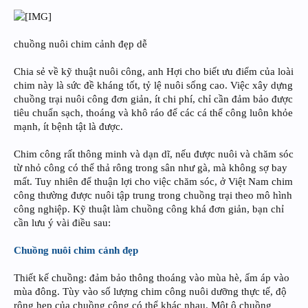
chuồng nuôi chim cảnh đẹp dễ
Chia sẻ về kỹ thuật nuôi công, anh Hợi cho biết ưu điểm của loài
chim này là sức đề kháng tốt, tỷ lệ nuôi sống cao. Việc xây dựng
chuồng trại nuôi công đơn giản, ít chi phí, chỉ cần đảm bảo được
tiêu chuẩn sạch, thoáng và khô ráo để các cá thể công luôn khỏe
mạnh, ít bệnh tật là được.
Chim công rất thông minh và dạn dĩ, nếu được nuôi và chăm sóc
từ nhỏ công có thể thả rông trong sân như gà, mà không sợ bay
mất. Tuy nhiên để thuận lợi cho việc chăm sóc, ở Việt Nam chim
công thường được nuôi tập trung trong chuồng trại theo mô hình
công nghiệp. Kỹ thuật làm chuồng công khá đơn giản, bạn chỉ
cần lưu ý vài điều sau:
Chuồng nuôi chim cảnh đẹp
Thiết kế chuồng: đảm bảo thông thoáng vào mùa hè, ấm áp vào
mùa đông. Tùy vào số lượng chim công nuôi dưỡng thực tế, độ
rộng hẹp của chuồng công có thể khác nhau. Một ô chuồng