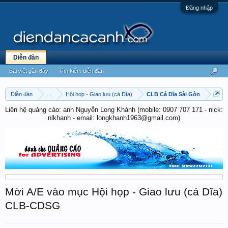
Đăng nhập
Diễn đàn
Bài viết gần đây
Tìm kiếm diễn đàn
Diễn đàn
...
Hội họp - Giao lưu (cá Dĩa)
CLB Cá Dĩa Sài Gòn
Liên hệ quảng cáo: anh Nguyễn Long Khánh (mobile: 0907 707 171 - nick:
nlkhanh - email: longkhanh1963@gmail.com)
Mời A/E vào mục Hội họp - Giao lưu (cá Dĩa)
CLB-CDSG