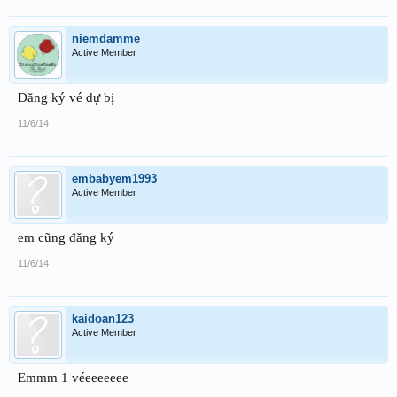
niemdamme
Active Member
Đăng ký vé dự bị
11/6/14
embabyem1993
Active Member
em cũng đăng ký
11/6/14
kaidoan123
Active Member
Emmm 1 véeeeeeee