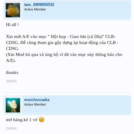
tam_0909055532
Active Member
Hi all !
Xin mời A/E vào mục " Hội họp - Giao lưu (cá Dĩa)" CLB-
CDSG. Đễ cùng tham gia gây dựng lại hoạt động của CLB -
CDSG.
(Xin Mod bỏ qua và ủng hộ vì đã vào mục này thông báo cho
A/E).
thanks
11/6/14
moichoicadia
Active Member
mở hàng.ké 1 vé
11/6/14