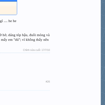
ì .... he he
cờ hở, dáng tóp hậu, đuôi mỏng và
n mấy em "dú"; vì không thấy nên
Chỉnh sửa cuối:
17/7/10
#26