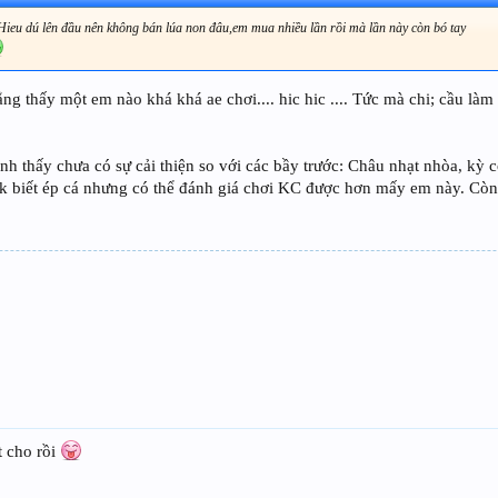
 Hieu dú lên đầu nên không bán lúa non đâu,em mua nhiều lần rồi mà lần này còn bó tay
g thấy một em nào khá khá ae chơi.... hic hic .... Tức mà chi; cầu làm g
nh thấy chưa có sự cải thiện so với các bầy trước: Châu nhạt nhòa, kỳ 
 k biết ép cá nhưng có thể đánh giá chơi KC được hơn mấy em này. Cò
t cho rồi