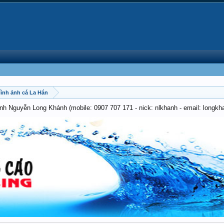
 Hình ảnh cá La Hán
anh Nguyễn Long Khánh (mobile: 0907 707 171 - nick: nlkhanh - email: long