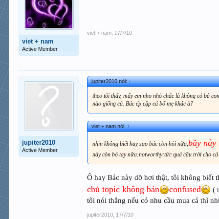
viet + nam
,
17/7/10
viet + nam
Active Member
jupiter2010 nói:
↑
theo tôi thấy, mấy em nho nhỏ chắc là không có bà co
nào giống cả. Bác ép cặp cá bố mẹ khác à?
viet + nam nói:
↑
bầy này 
jupiter2010
nhìn không biết hay sao bác còn hỏi nữa,
Active Member
này còn bó tay nữa:notworthy:tức quá cầu trời cho cá 
Ô hay Bác này dỡ hơi thật, tôi không biết t
chủ topic không bán
confused
( 
tôi nói thẳng nếu có nhu cầu mua cá thì nh
jupiter2010
,
17/7/10