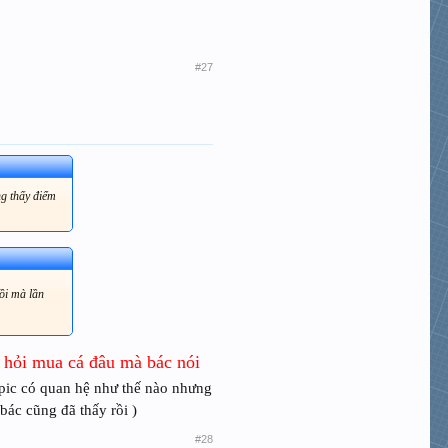
#27
ng thấy điểm
ồi mà lần
ó hỏi mua cá đâu mà bác nói
Topic có quan hệ như thế nào nhưng
bác cũng đã thấy rồi )
#28