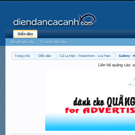
Diễn đàn
Bài viết gần đây
Tìm kiếm diễn đàn
Trang chủ
Diễn đàn
Cá La Hán - Flowerhorn - Lou Han
Gallery -
Liên hệ quảng cáo: 