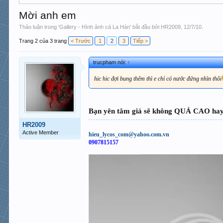
Mời anh em
Thảo luận trong '
Gallery - Hình ảnh cá La Hán
' bắt đầu bởi
HR2009
,
12/7/10
.
Trang 2 của 3 trang
< Trước
1
2
3
Tiếp >
trucpham nói:
↑
hic hic đợi bung thêm thì e chỉ có nước đứng nhìn thôi
Bạn yên tâm giá sẽ không QUÁ CAO 
HR2009
Active Member
hieu_lycos_com@yahoo.com.vn
0907815157