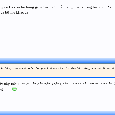
ng có bà con họ hàng gì với em lớn mắt trắng phải không bác? vì từ kh
 cá bố mẹ khác à?
n họ hàng gì với em lớn mắt trắng phải không bác? vì từ khiểu châu, dáng, màu mắt, kì cờ khô
bầy này bác Hieu dú lên đầu nên không bán lúa non đâu,em mua nhiều lầ
g có ...