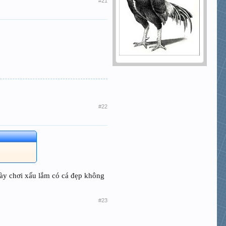
#21
#22
này chơi xấu lắm có cá đẹp không
#23