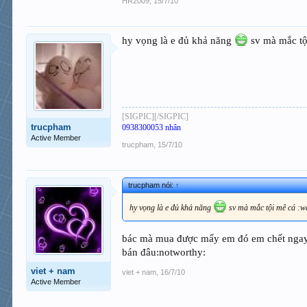
HR2009
,
15/7/10
hy vọng là e đủ khả năng
sv mà mắc tộ
[SIGPIC][/SIGPIC]
trucpham
0938300053 nhân
Active Member
trucpham
,
15/7/10
trucpham nói:
↑
hy vọng là e đủ khả năng
sv mà mắc tội mê cá :w
bác mà mua được mấy em đó em chết ngay c
bán đâu:notworthy:
viet + nam
viet + nam
,
16/7/10
Active Member