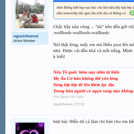
nhìn không biết hay sao bác còn hỏi nữa,bầy này bác
nữa:notworthy:tức quá cầu trời cho cá không có ...
Chắc bầy nào cũng ... "dú" nên đến giờ chẳn
:wallbash::wallbash::wallbash:
nguoinhanroi
Active Member
Nói thật lòng; mấy em mà Hiếu post lên mì
nhỏ. Được cái đầu khá và mắt trắng. Mình
k biết!
Nếu Tổ quốc hôm nay nhìn từ biển
Mẹ Âu Cơ hẳn không thể yên lòng
Sóng lớp lớp đè lên thềm lục địa
Trong hồn người có ngọn sóng nào không
(Thơ Nguyễn Việt Chiến)
nguoinhanroi
,
17/7/10
hiiii bác Hiếu dú cá làm chi bán cho em hế