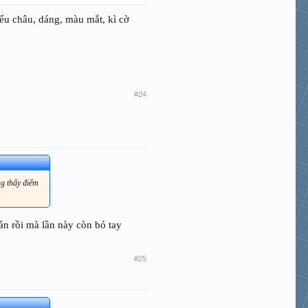
iểu châu, dáng, màu mắt, kì cờ
#24
ng thấy điểm
n rồi mà lần này còn bó tay
#25