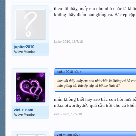
theo tôi thấy, mấy em nho nhỏ chắc là khô
không thấy điểm nào giống cả. Bác ép cặp
jupiter2010
,
16/7/10
jupiter2010
Active Member
jupiter2010 nói:
↑
theo tôi thấy, mấy em nho nhỏ chắc là không có bà co
nào giống cả. Bác ép cặp cá bố mẹ khác à?
nhìn không biết hay sao bác còn hỏi nữa,
nữa:notworthy:tức quá cầu trời cho cá khôn
viet + nam
viet + nam
,
17/7/10
Active Member
viet + nam nói:
↑