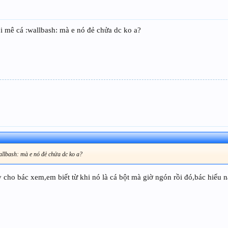
i mê cá :wallbash: mà e nó đẻ chửa dc ko a?
allbash: mà e nó đẻ chửa dc ko a?
ho bác xem,em biết từ khi nó là cá bột mà giờ ngón rồi đó,bác hiếu 