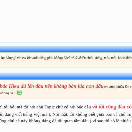
n họ hàng gì với em lớn mắt trắng phải không bác? vì từ khiểu châu, dáng, màu mắt, kì cờ khô
bác Hieu dú lên đầu nên không bán lúa non đâu
,em mua nhiều lần r
không có ...
và tôi cũng đâu c
hì tôi hỏi mà tôi hỏi chủ Topic chứ có hỏi bác đâu
tôi đang viết tiếng Việt mà ). Nói thật, tôi không biết giữa bác và chủ 
ững chú cá này không đáng để tôi quan tâm đâu ( vì sao thì có lẽ nhiều 