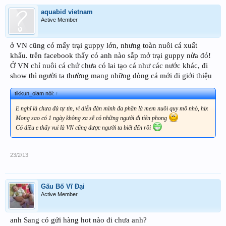
aquabid vietnam
Active Member
ở VN cũng có mấy trại guppy lớn, nhưng toàn nuôi cá xuất
khẩu. trên facebook thấy có anh nào sắp mở trại guppy nửa đó!
Ở VN chỉ nuôi cá chứ chưa có lai tạo cá như các nước khác, đi
show thì người ta thường mang những dòng cá mới đi giới thiệu
tikkun_olam nói:
↑
E nghĩ là chưa đủ tự tin, vì diễn đàn mình đa phần là mem nuôi quy mô nhỏ, hix
Mong sao có 1 ngày không xa sẽ có những người đi tiên phong
Có điều e thấy vui là VN cũng được người ta biết đến rồi
23/2/13
Gấu Bố Vĩ Đại
Active Member
anh Sang có gửi hàng hot nào đi chưa anh?