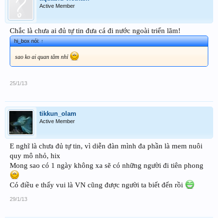
Active Member
Chắc là chưa ai đủ tự tin đưa cá đi nước ngoài triển lãm!
hi_box nói:
↑
sao ko ai quan tâm nhỉ
25/1/13
tikkun_olam
Active Member
E nghĩ là chưa đủ tự tin, vì diễn đàn mình đa phần là mem nuôi
quy mô nhỏ, hix
Mong sao có 1 ngày không xa sẽ có những người đi tiên phong
Có điều e thấy vui là VN cũng được người ta biết đến rồi
29/1/13