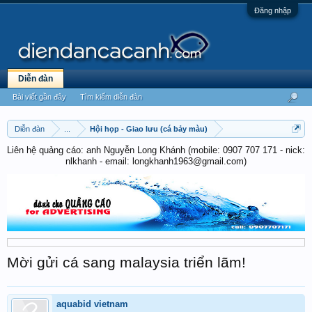
Đăng nhập
Diễn đàn
Bài viết gần đây
Tìm kiếm diễn đàn
Diễn đàn
...
Hội họp - Giao lưu (cá bảy màu)
Liên hệ quảng cáo: anh Nguyễn Long Khánh (mobile: 0907 707 171 - nick:
nlkhanh - email: longkhanh1963@gmail.com)
Mời gửi cá sang malaysia triển lãm!
aquabid vietnam