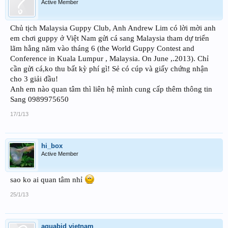
Active Member
Chủ tịch Malaysia Guppy Club, Anh Andrew Lim có lời mời anh
em chơi guppy ở Việt Nam gửi cá sang Malaysia tham dự triển
lãm hằng năm vào tháng 6 (the World Guppy Contest and
Conference in Kuala Lumpur , Malaysia. On June ,.2013). Chỉ
cần gửi cá,ko thu bất kỳ phí gì! Sẻ có cúp và giấy chứng nhận
cho 3 giải đầu!
Anh em nào quan tâm thì liên hệ mình cung cấp thêm thông tin
Sang 0989975650
17/1/13
hi_box
Active Member
sao ko ai quan tâm nhỉ
25/1/13
aquabid vietnam