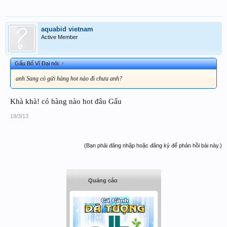
aquabid vietnam
Active Member
Gấu Bố Vĩ Đại nói:
↑
anh Sang có gửi hàng hot nào đi chưa anh?
Khà khà! có hàng nào hot đâu Gấu
19/3/13
(Bạn phải đăng nhập hoặc đăng ký để phản hồi bài này.)
Quảng cáo