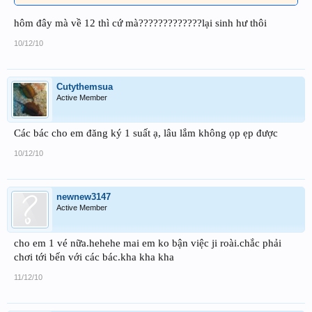
hôm đây mà về 12 thì cứ mà?????????????lại sinh hư thôi
10/12/10
Cutythemsua
Active Member
Các bác cho em đăng ký 1 suất ạ, lâu lắm không ọp ẹp được
10/12/10
newnew3147
Active Member
cho em 1 vé nữa.hehehe mai em ko bận việc ji roài.chắc phải
chơi tới bến với các bác.kha kha kha
11/12/10