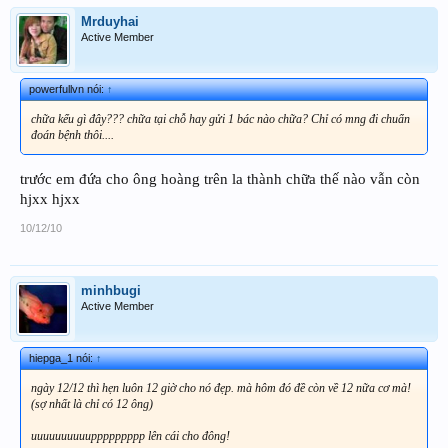
Mrduyhai
Active Member
powerfullvn nói:
↑
chữa kểu gì đây??? chữa tại chỗ hay gửi 1 bác nào chữa? Chỉ có mng đi chuẩn
đoán bệnh thôi....
trước em đứa cho ông hoàng trên la thành chữa thế nào vẫn còn
hjxx hjxx
10/12/10
minhbugi
Active Member
hiepga_1 nói:
↑
ngày 12/12 thì hẹn luôn 12 giờ cho nó đẹp. mà hôm đó đề còn về 12 nữa cơ mà!
(sợ nhất là chỉ có 12 ông)
uuuuuuuuuuppppppppp lên cái cho đông!