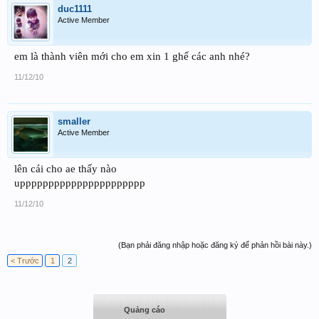
duc1111
Active Member
em là thành viên mới cho em xin 1 ghế các anh nhé?
11/12/10
smaller
Active Member
lên cái cho ae thấy nào
upppppppppppppppppppppp
11/12/10
(Bạn phải đăng nhập hoặc đăng ký để phản hồi bài này.)
< Trước
1
2
Quảng cáo