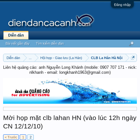
Đăng nhập
Diễn đàn
Bài viết gần đây
Tìm kiếm diễn đàn
Diễn đàn
...
Hội họp - Giao lưu (La Hán)
CLB La Hán Hà Nội
Liên hệ quảng cáo: anh Nguyễn Long Khánh (mobile: 0907 707 171 - nick:
nlkhanh - email: longkhanh1963@gmail.com)
Mời họp mặt clb lahan HN (vào lúc 12h ngày
CN 12/12/10)
< Trước
1
2