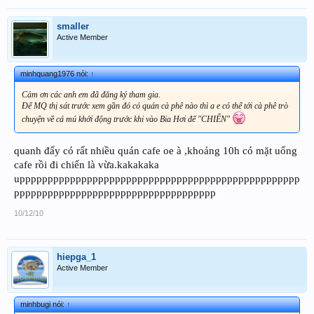
smaller
Active Member
minhquang1976 nói:
↑
Cảm ơn các anh em đã đăng ký tham gia.
Để MQ thị sát trước xem gần đó có quán cà phê nào thì a e có thể tới cà phê trò
chuyện về cá mú khởi động trước khi vào Bia Hơi để "CHIẾN"
quanh đấy có rất nhiều quán cafe oe à ,khoảng 10h có mặt uống
cafe rồi đi chiến là vừa.kakakaka
upppppppppppppppppppppppppppppppppppppppppppppppppp
pppppppppppppppppppppppppppppppppppp
10/12/10
hiepga_1
Active Member
minhbugi nói:
↑