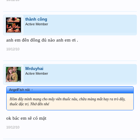
thành công
Active Member
anh em đên đông đủ nào anh em ơi .
10/12/10
Mrduyhai
Active Member
AngelFish nói:
↑
Hôm đấy mình mang cho mấy viên thuốc nâu, chữa màng mắt hay ra trò đấy,
thuốc đặc trị. Nhớ đến nhé
ok bác em sẽ có mặt
10/12/10