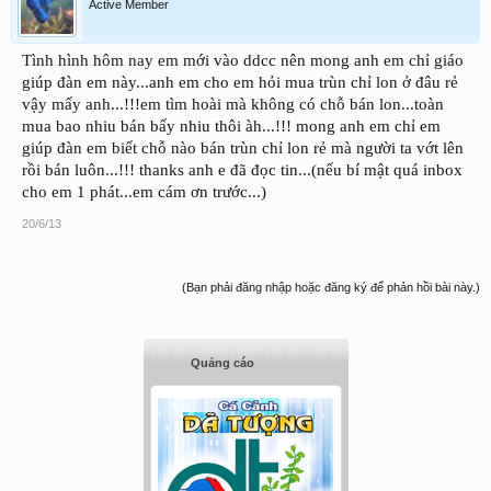
Active Member
Tình hình hôm nay em mới vào ddcc nên mong anh em chỉ giáo
giúp đàn em này...anh em cho em hỏi mua trùn chỉ lon ở đâu rẻ
vậy mấy anh...!!!em tìm hoài mà không có chỗ bán lon...toàn
mua bao nhiu bán bấy nhiu thôi àh...!!! mong anh em chỉ em
giúp đàn em biết chỗ nào bán trùn chỉ lon rẻ mà người ta vớt lên
rồi bán luôn...!!! thanks anh e đã đọc tin...(nếu bí mật quá inbox
cho em 1 phát...em cám ơn trước...)
20/6/13
(Bạn phải đăng nhập hoặc đăng ký để phản hồi bài này.)
Quảng cáo