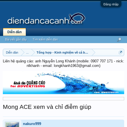
Đăng nhập
Diễn đàn
Bài viết gần đây
Tìm kiếm diễn đàn
Diễn đàn
...
Tổng hợp - Kinh nghiệm về cá betta
Liên hệ quảng cáo: anh Nguyễn Long Khánh (mobile: 0907 707 171 - nick:
nlkhanh - email: longkhanh1963@gmail.com)
Mong ACE xem và chỉ điễm giúp
nakuro999