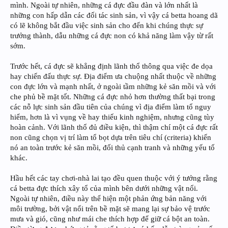
mình. Ngoài tự nhiên, những cá đực đầu đàn và lớn nhất là
những con hấp dẫn các đối tác sinh sản, vì vậy cá betta hoang dã
có lẽ không bắt đầu việc sinh sản cho đến khi chúng thực sự
trưởng thành, dẫu những cá đực non có khả năng làm vậy từ rất
sớm.
Trước hết, cá đực sẽ khẳng định lãnh thổ thông qua việc đe dọa
hay chiến đấu thực sự. Địa điểm ưa chuộng nhất thuộc về những
con đực lớn và mạnh nhất, ở ngoài tầm những kẻ săn mồi và với
che phủ bề mặt tốt. Những cá đực nhỏ hơn thường thất bại trong
các nỗ lực sinh sản đầu tiên của chúng vì địa điểm làm tổ nguy
hiểm, hơn là vì vụng về hay thiếu kinh nghiệm, nhưng cũng tùy
hoàn cảnh. Với lãnh thổ đủ điều kiện, thì thậm chí một cá đực rất
non cũng chọn vị trí làm tổ bọt dựa trên tiêu chí (criteria) khiến
nó an toàn trước kẻ săn mồi, đối thủ cạnh tranh và những yếu tố
khác.
Hầu hết các tay chơi-nhà lai tạo đều quen thuộc với ý tưởng rằng
cá betta đực thích xây tổ của mình bên dưới những vật nổi.
Ngoài tự nhiên, điều này thể hiện một phản ứng bản năng với
môi trường, bởi vật nổi trên bề mặt sẽ mang lại sự bảo vệ trước
mưa và gió, cũng như mái che thích hợp để giữ cá bột an toàn.