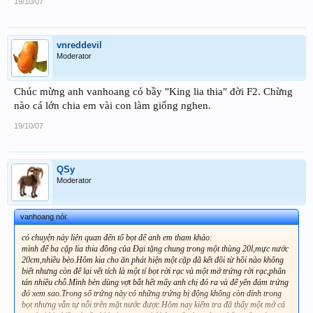
19/10/07
vnreddevil
Moderator
Chúc mừng anh vanhoang có bầy "King lia thia" đời F2. Chừng
nào cá lớn chia em vài con làm giống nghen.
19/10/07
QSy
Moderator
vanhoang nói:
có chuyện này liên quan đến tổ bọt để anh em tham khảo:
mình để ba cặp lia thia đồng của Đại tặng chung trong một thùng 20l,mực nước
20cm,nhiều bèo.Hôm kia cho ăn phát hiện một cặp đã kết đôi từ hồi nào không
biết nhưng còn để lại vết tích là một tí bọt rời rạc và một mớ trứng rời rạc,phân
tán nhiều chỗ.Mình bèn dùng vợt bắt hết mấy anh chị đó ra và để yên đám trứng
đó xem sao.Trong số trứng này có những trứng bị động không còn dính trong
bọt nhưng vẫn tự nỗi trên mặt nước được.Hôm nay kiểm tra đã thấy một mớ cá