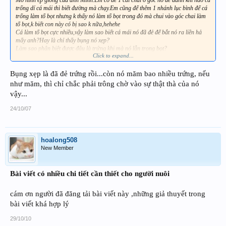
trống dí cá mái thì biết đường mà chạy.Em cũng để thêm 1 nhánh lục bình để cá
trống làm tổ bọt nhưng k thấy nó làm tổ bọt trong đó mà chui vào góc chai làm
tổ bọt,k biết con này có bị sao k nữa,hehehe
Cá làm tổ bọt cực nhiều,vậy làm sao biết cá mái nó đã đẻ để bắt nó ra liền hả
mấy anh?Hay là chỉ thấy bụng nó xẹp?
Làm sao phân biệt được đâu là trứng khi mà nó lẫn trong bọt?
Click to expand...
Em thì đi cả ngày,tối mới về,k biết lúc đó cá mái có măm măm hết trứng k nữa?
hic............các anh chỉ dùm với nhé!
Bụng xẹp là đã đẻ trứng rồi...còn nó măm bao nhiều trứng, nếu
như măm, thì chỉ chắc phải trông chờ vào sự thật thà của nó
vậy...
24/10/07
hoalong508
New Member
Bài viết có nhiều chi tiết cần thiết cho người nuôi
cám ơn người đã đăng tải bài viết này ,những giả thuyết trong
bài viết khá hợp lý
29/10/10