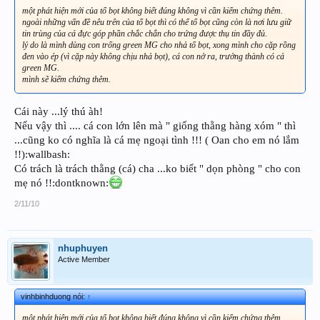
một phát hiện mới của tổ bọt không biết đúng không vì cần kiểm chứng thêm.
ngoài những vấn đề nêu trên của tổ bọt thì có thể tổ bọt cũng còn là nơi lưu giữ
tin trùng của cá đực góp phần chắc chắn cho trứng được thụ tin đầy đủ.
lý do là mình dùng con trống green MG cho nhả tổ bọt, xong mình cho cặp rồng
đen vào ép (vì cặp này không chịu nhả bọt), cá con nở ra, trưởng thành có cả
green MG.
mình sẽ kiếm chứng thêm.
Cái này ...lý thú àh!
Nếu vậy thì .... cá con lớn lên mà " giống thằng hàng xóm " thì
...cũng ko có nghĩa là cá mẹ ngoại tình !!! ( Oan cho em nó lắm
!!):wallbash:
Có trách là trách thằng (cá) cha ...ko biết " dọn phòng " cho con
mẹ nó !!:dontknown:
2/11/10
nhuphuyen
Active Member
vinhbinhduong nói:
↑
một phát hiện mới của tổ bọt không biết đúng không vì cần kiểm chứng thêm.