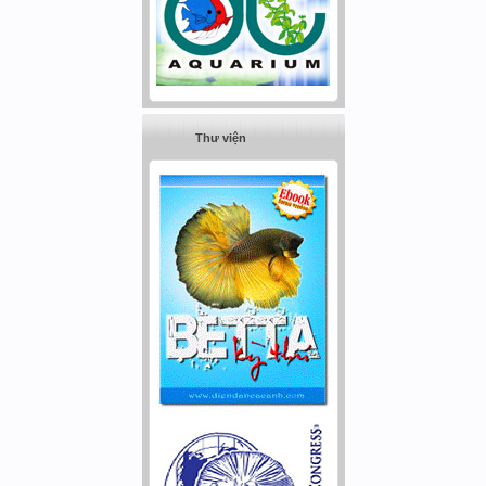
Thư viện