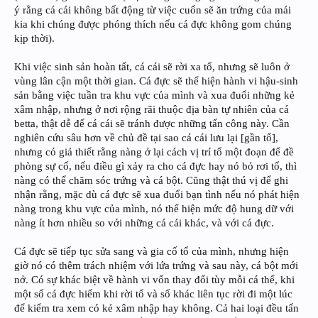
ý rằng cá cái không bất động từ việc cuốn sẽ ăn trứng của mái
kia khi chúng được phóng thích nếu cá đực không gom chúng
kịp thời).
Khi việc sinh sản hoàn tất, cá cái sẽ rời xa tổ, nhưng sẽ luôn ở
vùng lân cận một thời gian. Cá đực sẽ thể hiện hành vi hậu-sinh
sản bằng việc tuần tra khu vực của mình và xua đuổi những kẻ
xâm nhập, nhưng ở nơi rộng rãi thuộc địa bàn tự nhiên của cá
betta, thật dễ để cá cái sẽ tránh được những tấn công này. Cần
nghiên cứu sâu hơn về chủ đề tại sao cá cái lưu lại [gần tổ],
nhưng có giả thiết rằng nàng ở lại cách vị trí tổ một đoạn để đề
phòng sự cố, nếu điều gì xảy ra cho cá đực hay nó bỏ rơi tổ, thì
nàng có thể chăm sóc trứng và cá bột. Cũng thật thú vị để ghi
nhận rằng, mặc dù cá đực sẽ xua đuổi bạn tình nếu nó phát hiện
nàng trong khu vực của mình, nó thể hiện mức độ hung dữ với
nàng ít hơn nhiều so với những cá cái khác, và với cá đực.
Cá đực sẽ tiếp tục sửa sang và gia cố tổ của mình, nhưng hiện
giờ nó có thêm trách nhiệm với lứa trứng và sau này, cá bột mới
nở. Có sự khác biệt về hành vi vốn thay đổi tùy mỗi cá thể, khi
một số cá đực hiếm khi rời tổ và số khác liên tục rời đi một lúc
để kiểm tra xem có kẻ xâm nhập hay không. Cả hai loại đều tấn