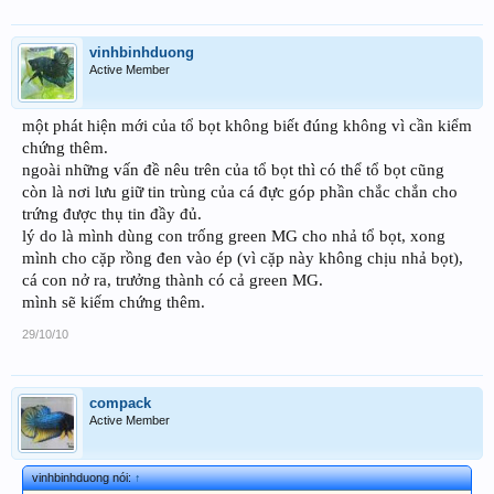
vinhbinhduong
Active Member
một phát hiện mới của tổ bọt không biết đúng không vì cần kiểm
chứng thêm.
ngoài những vấn đề nêu trên của tổ bọt thì có thể tổ bọt cũng
còn là nơi lưu giữ tin trùng của cá đực góp phần chắc chắn cho
trứng được thụ tin đầy đủ.
lý do là mình dùng con trống green MG cho nhả tổ bọt, xong
mình cho cặp rồng đen vào ép (vì cặp này không chịu nhả bọt),
cá con nở ra, trưởng thành có cả green MG.
mình sẽ kiếm chứng thêm.
29/10/10
compack
Active Member
vinhbinhduong nói:
↑