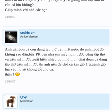
của cá lớn không?
Giúp mình với nhé các bạn
24/10/07
cedric em
Active Member
Anh ui...bọn cá con đang tập thở trên mặt nước đó anh...bọt đó
không sao đâu,bầy PK bên nhà em mấy hôm trước cũng tập thở
và trên mặt nước xuất hiện nhiều bọt nhỏ li ti...Giai đoạn cá đang
tập thở trên mặt nước thì anh nên để chỗ cá kín gió 1 tí,tránh gió
lùa vào hồ sẽ không tốt cho cá.
thân !
24/10/07
QSy
Moderator