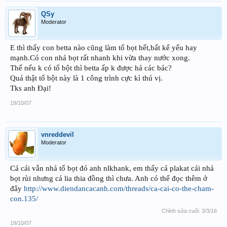
QSy
Moderator
E thì thấy con betta nào cũng làm tổ bọt hết,bất kể yếu hay
mạnh.Có con nhả bọt rất nhanh khi vừa thay nước xong.
Thế nếu k có tổ bột thì betta ấp k được hả các bác?
Quả thật tổ bột này là 1 công trình cực kì thú vị.
Tks anh Đại!
19/10/07
vnreddevil
Moderator
Cá cái vẫn nhả tổ bọt đó anh nlkhank, em thấy cá plakat cái nhả
bọt rùi nhưng cá lia thia đồng thì chưa. Anh có thể đọc thêm ở
đây
http://www.diendancacanh.com/threads/ca-cai-co-the-cham-
con.135/
Chỉnh sửa cuối:
3/3/16
19/10/07