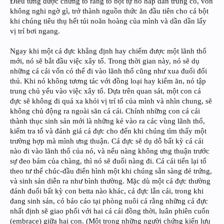
Điều từng được chứng tỏ rằng tổ bọt tự nó hấp dẫn trùng cỏ, vốn
không nghi ngờ gì, trở thành nguồn thức ăn đầu tiên cho cá bột
khi chúng tiêu thụ hết túi noãn hoàng của mình và dần dần lấy
vị trí bơi ngang.
Ngay khi một cá đực khẳng định hay chiếm được một lãnh thổ
mới, nó sẽ bắt đầu việc xây tổ. Trong thời gian này, nó sẽ dụ
những cá cái vốn có thể đi vào lãnh thổ cũng như xua đuổi đối
thủ. Khi nó không tương tác với đồng loại hay kiếm ăn, nó tập
trung chủ yếu vào việc xây tổ. Dựa trên quan sát, một con cá
đực sẽ không đi quá xa khỏi vị trí tổ của mình và nhìn chung, sẽ
không chủ động ra ngoài săn cá cái. Chính những con cá cái
thành thục sinh sản mới là những kẻ vào ra các vùng lãnh thổ,
kiểm tra tổ và đánh giá cá đực cho đến khi chúng tìm thấy một
trường hợp mà mình ưng thuận. Cá đực sẽ dụ dỗ bất kỳ cá cái
nào đi vào lãnh thổ của nó, và nếu nàng không ưng thuận trước
sự đeo bám của chàng, thì nó sẽ đuổi nàng đi. Cá cái tiến lại tổ
theo tư thế chúc-đầu điển hình một khi chúng sẵn sàng đẻ trứng,
và sinh sản diễn ra như bình thường. Mặc dù một cá đực thường
đánh đuổi bất kỳ con betta nào khác, cả đực lẫn cái, trong khi
đang sinh sản, có báo cáo tại phòng nuôi cá rằng những cá đực
nhất định sẽ giao phối với hai cá cái đồng thời, luân phiên cuốn
(embrace) giữa hai con. (Một trong những người chứng kiến lưu