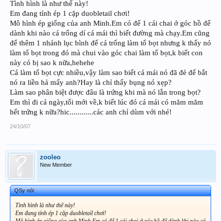
Tình hình là như thế này!
Em đang tính ép 1 cặp duobletail chơi!
Mô hình ép giống của anh Minh.Em có để 1 cái chai ở góc hồ để
dành khi nào cá trống dí cá mái thì biết đường mà chạy.Em cũng
để thêm 1 nhánh lục bình để cá trống làm tổ bọt nhưng k thấy nó
làm tổ bọt trong đó mà chui vào góc chai làm tổ bọt,k biết con
này có bị sao k nữa,hehehe
Cá làm tổ bọt cực nhiều,vậy làm sao biết cá mái nó đã đẻ để bắt
nó ra liền hả mấy anh?Hay là chỉ thấy bụng nó xẹp?
Làm sao phân biệt được đâu là trứng khi mà nó lẫn trong bọt?
Em thì đi cả ngày,tối mới về,k biết lúc đó cá mái có măm măm
hết trứng k nữa?hic............các anh chỉ dùm với nhé!
24/10/07
zooleo
New Member
QSy nói:
Tình hình là như thế này!
Em đang tính ép 1 cặp duobletail chơi!
Mô hình ép giống của anh Minh.Em có để 1 cái chai ở góc hồ để dành khi nào cá