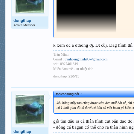
dongthap
Active Member
k xem dc a dthong ơj. Dt cùj. Đăg hình thi
Trần Minh
Gmail :
tranhoangminh90@gmail.com
sdt : 0927461619
Miền đam mê - sự nhiệt tình
dongthap
,
21/5/13
thaivansung nói:
↑
kêu bằng mầy tao củng được.xám đen mới bắt về, chỉ 
cá 1 thời gian dài.ở dưới có bổn cá việt-betta pk kiểu
gjờ tìm đâu ra cá thân hình cụt bản dạo dc
- dòng cá bagan có thể cho ra thân hình ngă
dongthap