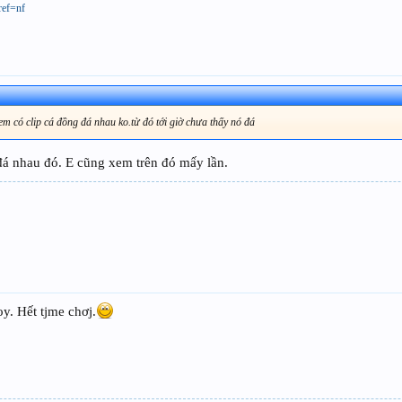
ref=nf
em có clip cá đồng đá nhau ko.từ đó tới giờ chưa thấy nó đá
đá nhau đó. E cũng xem trên đó mấy lần.
 oy. Hết tjme chơj.