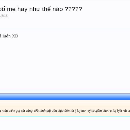
 bố mẹ hay như thế nào ?????
3/5/13
.
cá luôn XD
 màu wê e gọj sát vàng. Đặt tính dàj dòn chjụ đòn tốt ( laj tạo vớj cá xjêm cho ra laj bjệt rất 