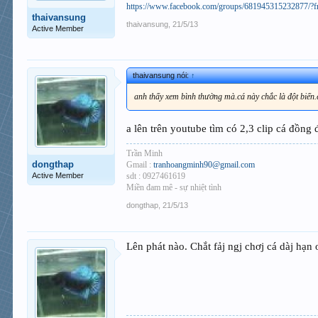
https://www.facebook.com/groups/681945315232877/?f
thaivansung
thaivansung
,
21/5/13
Active Member
thaivansung nói:
↑
anh thấy xem bình thường mà.cá này chắc là đột biến.
a lên trên youtube tìm có 2,3 clip cá đồng 
Trần Minh
dongthap
Gmail :
tranhoangminh90@gmail.com
Active Member
sdt : 0927461619
Miền đam mê - sự nhiệt tình
dongthap
,
21/5/13
Lên phát nào. Chắt fảj ngj chơj cá dàj hạn