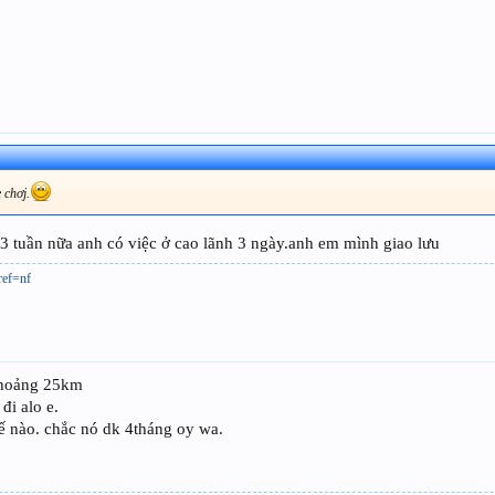
e chơj.
3 tuần nữa anh có việc ở cao lãnh 3 ngày.anh em mình giao lưu
ref=nf
 khoảng 25km
đi alo e.
ế nào. chắc nó dk 4tháng oy wa.