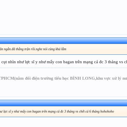
hân ngắn.đã thắng trận rồi.nghe nói củng khá lắm
ản cụt nhìn như lực sĩ y như mấy con bagan trên mạng cá đc 3 tháng vs 
HCM(nằm đối điện trường tiểu học BÌNH LONG,khu vực xử lý nư
 như lực sĩ y như mấy con bagan trên mạng cá đc 3 tháng vs chết cá 6 tháng hohohoho