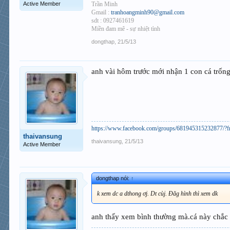
Trần Minh
Active Member
Gmail :
tranhoangminh90@gmail.com
sdt : 0927461619
Miền đam mê - sự nhiệt tình
dongthap
,
21/5/13
anh vài hôm trước mới nhận 1 con cá trống
https://www.facebook.com/groups/681945315232877/?f
thaivansung
thaivansung
,
21/5/13
Active Member
dongthap nói:
↑
k xem dc a dthong ơj. Dt cùj. Đăg hình thì xem dk
anh thấy xem bình thường mà.cá này chắc l