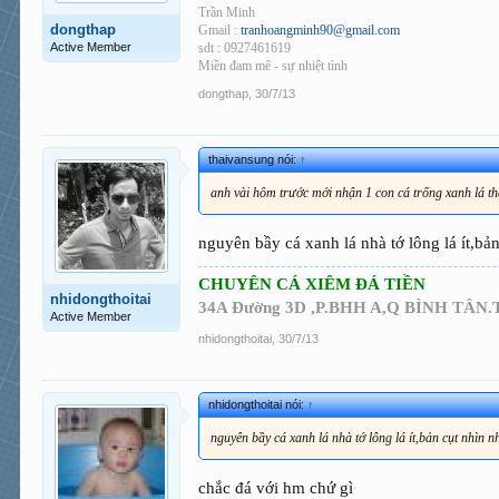
Trần Minh
dongthap
Gmail :
tranhoangminh90@gmail.com
Active Member
sdt : 0927461619
Miền đam mê - sự nhiệt tình
dongthap
,
30/7/13
thaivansung nói:
↑
anh vài hôm trước mới nhận 1 con cá trống xanh lá t
nguyên bầy cá xanh lá nhà tớ lông lá ít,b
CHUYÊN CÁ XIÊM ĐÁ TIỀN
nhidongthoitai
34A Đường 3D ,P.BHH A,Q BÌNH TÂN.TP
Active Member
nhidongthoitai
,
30/7/13
nhidongthoitai nói:
↑
nguyên bầy cá xanh lá nhà tớ lông lá ít,bản cụt nhìn
chắc đá với hm chứ gì