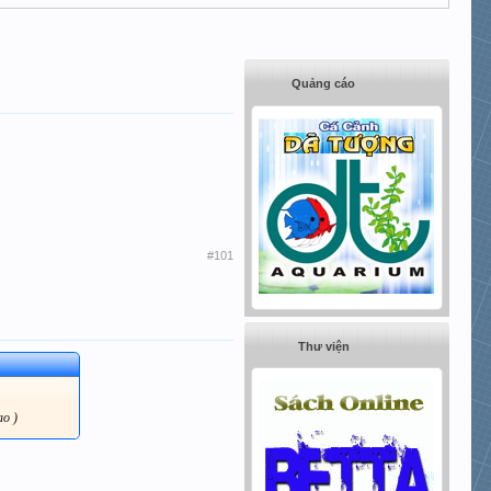
Quảng cáo
#101
Thư viện
cao )