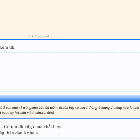
Click to expand...
̀ xem dk
có 3 con mái+1 trống,mới vừa đá tuần rồi.còn bầy cá con 1 tháng-4 tháng.2 tháng nữa là anh
 củ nào hay ko(thân mình bản,cụt đòn)
 a. Có tìm dk cũg chưa chắt hay.
́g, bản dạo à nhe a.