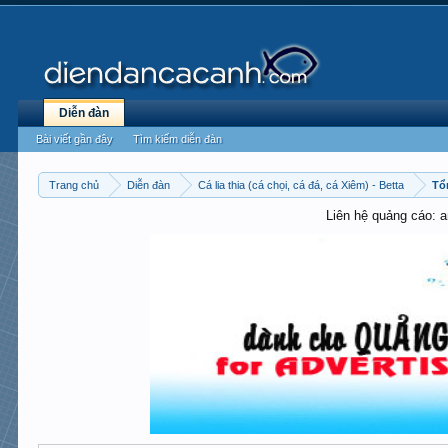
Diễn đàn
Bài viết gần đây
Tìm kiếm diễn đàn
Trang chủ
Diễn đàn
Cá lia thia (cá chọi, cá đá, cá Xiêm) - Betta
Tổ
Liên hệ quảng cáo: 