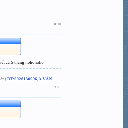
#110
chết cá 6 tháng hohohoho
ớc).
ĐT:0928130996,A.VĂN
#111