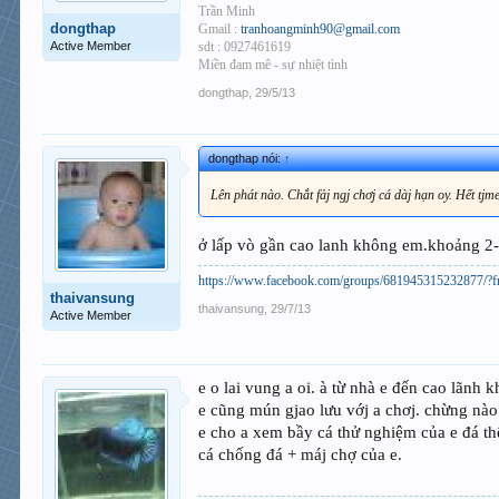
Trần Minh
dongthap
Gmail :
tranhoangminh90@gmail.com
Active Member
sdt : 0927461619
Miền đam mê - sự nhiệt tình
dongthap
,
29/5/13
dongthap nói:
↑
Lên phát nào. Chắt fảj ngj chơj cá dàj hạn oy. Hết tjm
ở lấp vò gần cao lanh không em.khoảng 2-
https://www.facebook.com/groups/681945315232877/?f
thaivansung
thaivansung
,
29/7/13
Active Member
e o lai vung a oi. à từ nhà e đến cao lãnh
e cũng mún gjao lưu vớj a chơj. chừng nào 
e cho a xem bầy cá thử nghiệm của e đá th
cá chống đá + máj chợ của e.