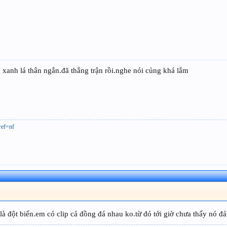
 xanh lá thân ngắn.đã thắng trận rồi.nghe nói củng khá lắm
ref=nf
à đột biến.em có clip cá đồng đá nhau ko.từ đó tới giờ chưa thấy nó đá