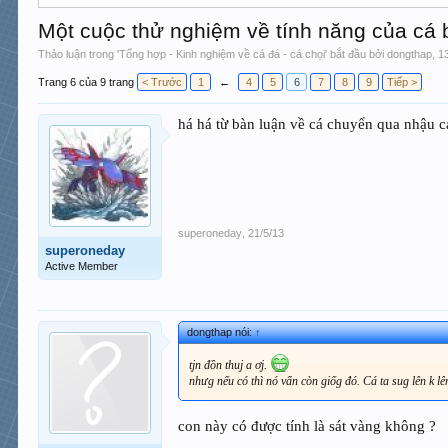
Một cuộc thử nghiệm về tính năng của cá
Thảo luận trong '
Tổng hợp - Kinh nghiệm về cá đá - cá chọi
' bắt đầu bởi
dongthap
,
1
Trang 6 của 9 trang
< Trước
1
←
4
5
6
7
8
9
Tiếp >
há há từ bàn luận về cá chuyển qua nhậu 
superoneday
,
21/5/13
superoneday
Active Member
dongthap nói:
↑
tjn đồn thuj a ơj.
nhưg nếu có thì nó vẩn còn giốg đó. Cá ta sug lên k lên
con này có được tính là sát vàng không ?