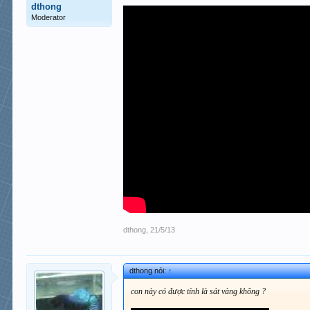
dthong
Moderator
dthong
,
21/5/13
dthong nói:
↑
con này có được tính là sát vàng không ?