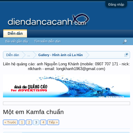
Đăng nhập
Diễn đàn
Bài viết gần đây
Tìm kiếm diễn đàn
Diễn đàn
...
Gallery - Hình ảnh cá La Hán
Liên hệ quảng cáo: anh Nguyễn Long Khánh (mobile: 0907 707 171 - nick:
nlkhanh - email: longkhanh1963@gmail.com)
Một em Kamfa chuẩn
< Trước
1
2
3
4
Tiếp >