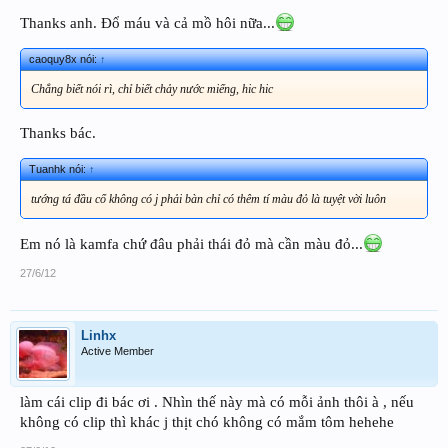
Thanks anh. Đổ máu và cả mồ hôi nữa...
caoquy8x nói:
↑
Chẳng biết nói rì, chỉ biết chảy nước miếng, hic hic
Thanks bác.
Tuanhk nói:
↑
tướng tá đầu cổ không có j phải bàn chỉ có thêm tí màu đỏ là tuyệt vời luôn
Em nó là kamfa chứ đâu phải thái đỏ mà cần màu đỏ...
27/6/12
Linhx
Active Member
làm cái clip đi bác ơi . Nhìn thế này mà có mỗi ảnh thôi à , nếu
không có clip thì khác j thịt chó không có mắm tôm hehehe