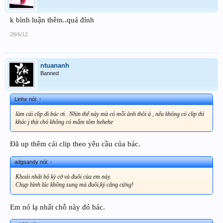
k bình luận thêm..quá đỉnh
28/6/12
ntuananh
Banned
Linhx nói:
↑
làm cái clip đi bác ơi . Nhìn thế này mà có mỗi ảnh thôi à , nếu không có clip thì
khác j thịt chó không có mắm tôm hehehe
Đã up thêm cái clip theo yêu cầu của bác.
adgsandy nói:
↑
Khoái nhất bộ kỳ cờ và đuôi của em này.
Chụp hình lúc không sung mà đuôi,kỳ căng cứng!
Em nó lạ nhất chỗ này đó bác.