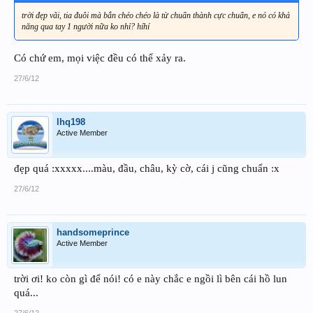
trời đẹp vãi, tia đuôi mà bắn chéo chéo là từ chuẩn thành cực chuẩn, e nó có khả
năng qua tay 1 người nữa ko nhỉ? híhí
Có chứ em, mọi việc đều có thể xảy ra.
27/6/12
lhq198
Active Member
đẹp quá :xxxxx....màu, đầu, châu, kỳ cờ, cái j cũng chuẩn :x
27/6/12
handsomeprince
Active Member
trời ơi! ko còn gì để nói! có e này chắc e ngồi lì bên cái hồ lun
quá...
27/6/12