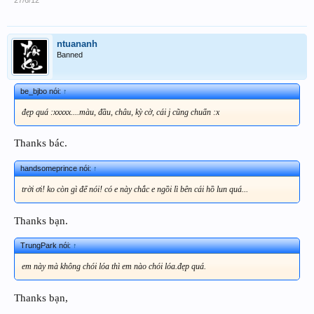
ntuananh
Banned
be_bjbo nói:
↑
đẹp quá :xxxxx....màu, đầu, châu, kỳ cờ, cái j cũng chuẩn :x
Thanks bác.
handsomeprince nói:
↑
trời ơi! ko còn gì để nói! có e này chắc e ngồi lì bên cái hồ lun quá...
Thanks bạn.
TrungPark nói:
↑
em này mà không chói lóa thì em nào chói lóa.đẹp quá.
Thanks bạn,