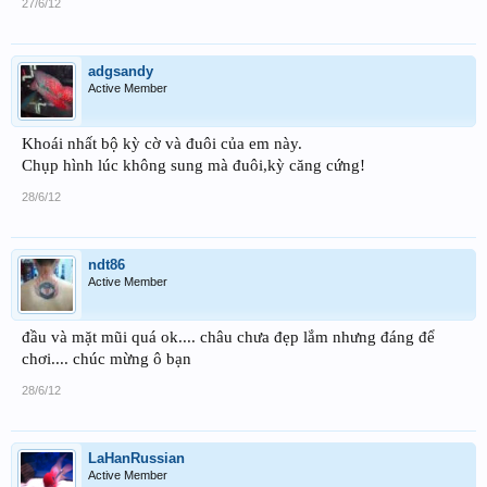
27/6/12
adgsandy
Active Member
Khoái nhất bộ kỳ cờ và đuôi của em này.
Chụp hình lúc không sung mà đuôi,kỳ căng cứng!
28/6/12
ndt86
Active Member
đầu và mặt mũi quá ok.... châu chưa đẹp lắm nhưng đáng để
chơi.... chúc mừng ô bạn
28/6/12
LaHanRussian
Active Member