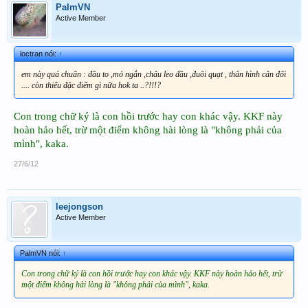
PalmVN
Active Member
loctran nói:
↑
em này quá chuẩn : đầu to ,mỏ ngắn ,châu leo đầu ,đuôi quạt , thân hình cân đối
.... còn thiếu đặc điểm gì nữa hok ta ..?!!!?
Con trong chữ ký là con hồi trước hay con khác vậy. KKF này
hoàn hảo hết, trừ một điểm không hài lòng là "không phải của
mình", kaka.
27/6/12
leejongson
Active Member
PalmVN nói:
↑
Con trong chữ ký là con hồi trước hay con khác vậy. KKF này hoàn hảo hết, trừ
một điểm không hài lòng là "không phải của mình", kaka.