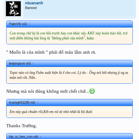
ntuananh
Banned
PalmVN nói:
↑
Con trong chữ ký là con hồi trước hay con khác vậy. KKF này hoàn hảo hết, trừ
một điểm không hài lòng là "không phải của mình", kaka.
" Muốn là của mình " phải đổ máu lắm anh ơi.
leejongson nói:
↑
Topic nào có ông Palm xuất hiện là ế cho coi..Lý do : Ổng nói hết nhưng ji ng ta
mún nói rồi..Nãn..
Nhưng mà nói đúng không mới chết chứ...
truong041185 nói:
↑
Em này quá chuẩn rồi,Kết em nó từ nhỏ nhất là bộ đuôi
Thanks Trường.
hip_si_heo_con nói:
↑