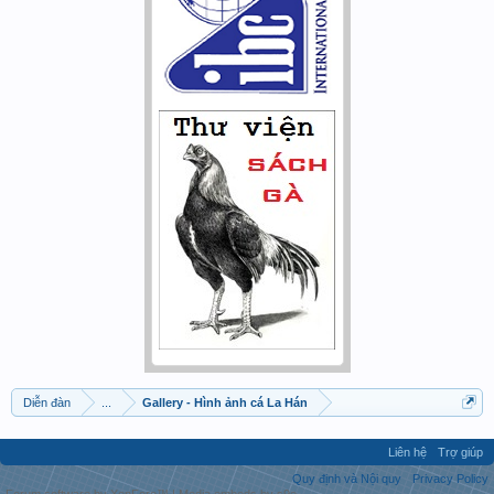
Diễn đàn
...
Gallery - Hình ảnh cá La Hán
Liên hệ
Trợ giúp
Quy định và Nội quy
Privacy Policy
Forum software by XenForo™
|
Media embeds by s9e