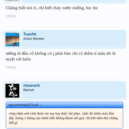
Chẳng biết nói rì, chỉ biết chảy nước miếng, hic hic
27/6/12
Tuanhk
Active Member
tướng tá đầu cổ không có j phải bàn chỉ có thêm tí màu đỏ là
tuyệt vời luôn
27/6/12
ntuananh
Banned
nguyenhohai1973 nói:
↑
công nhận anh rình được em nay hay thiệt. bái phục. chắc đổ nhiều máu lắm
đây. lương 1 tháng của mình chắc không kham nổi quá. chỉ biết nhìn thôi chẳng
biết gì.