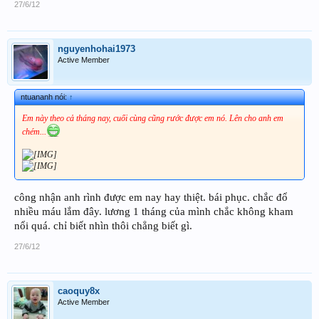
27/6/12
nguyenhohai1973
Active Member
ntuananh nói:
↑
Em này theo cả tháng nay, cuối cùng cũng rước được em nó. Lên cho anh em
chém...
công nhận anh rình được em nay hay thiệt. bái phục. chắc đổ
nhiều máu lắm đây. lương 1 tháng của mình chắc không kham
nổi quá. chỉ biết nhìn thôi chẳng biết gì.
27/6/12
caoquy8x
Active Member