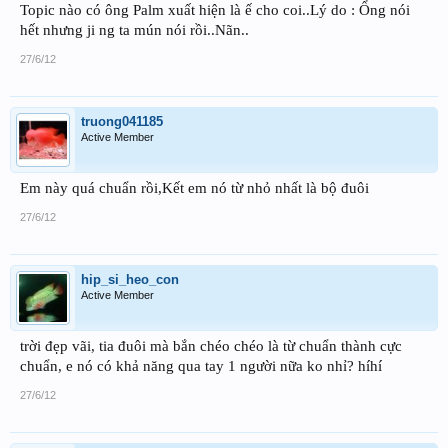
Topic nào có ông Palm xuất hiện là ế cho coi..Lý do : Ổng nói
hết nhưng ji ng ta mún nói rồi..Nãn..
27/6/12
truong041185
Active Member
Em này quá chuẩn rồi,Kết em nó từ nhỏ nhất là bộ đuôi
27/6/12
hip_si_heo_con
Active Member
trời đẹp vãi, tia đuôi mà bắn chéo chéo là từ chuẩn thành cực
chuẩn, e nó có khả năng qua tay 1 người nữa ko nhỉ? híhí
27/6/12