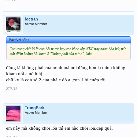
loctran
Active Member
PalmVN nói:
↑
Con trong chữ ký là con hồi trước hay con khác vậy. KKF này hoàn hảo hết, trừ
một điểm không hài lòng là "không phải của mình", kaka.
đúng là không phải của mình mà nói đúng hơn là mình không
kham nổi e nó hjhj
chữ ký là con số 2 của nhà e đó a ,con 1 bị cướp rồi
27/6/12
TrungPark
Active Member
em này mà không chói lóa thì em nào chói lóa.đẹp quá.
27/6/12