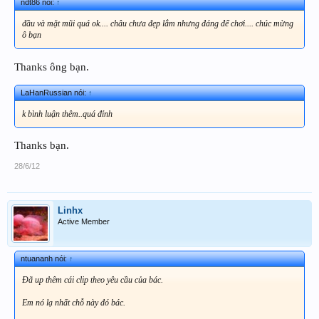
ndt86 nói:
↑
đầu và mặt mũi quá ok.... châu chưa đẹp lắm nhưng đáng để chơi.... chúc mừng
ô bạn
Thanks ông bạn.
LaHanRussian nói:
↑
k bình luận thêm..quá đỉnh
Thanks bạn.
28/6/12
Linhx
Active Member
ntuananh nói:
↑
Đã up thêm cái clip theo yêu cầu của bác.
Em nó lạ nhất chỗ này đó bác.