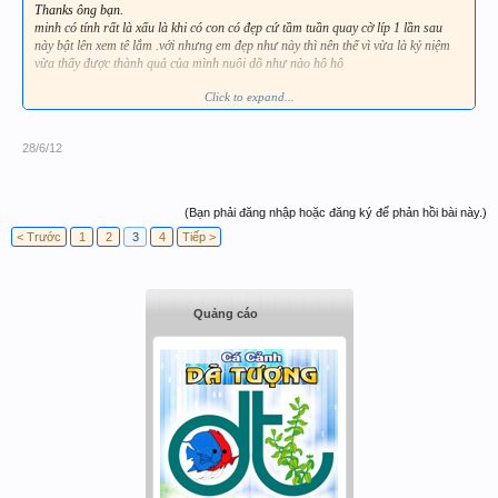
Thanks ông bạn.
minh có tính rất là xấu là khi có con có đẹp cứ tầm tuần quay cờ líp 1 lần sau
này bật lên xem tê lắm .với nhưng em đẹp như này thì nên thế vì vừa là kỷ niệm
vừa thấy được thành quả của mình nuôi dõ như nào hô hô
Click to expand...
Thanks bạn.
28/6/12
(Bạn phải đăng nhập hoặc đăng ký để phản hồi bài này.)
< Trước
1
2
3
4
Tiếp >
Quảng cáo