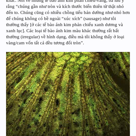
khác. Nói về những tế bào ánh kim phản chiếu-vàng, bà lưu ý
rằng “chúng gần như tròn và kích thước biến thiên từ thật nhỏ
đến to. Chúng cũng có nhiều chồng tiểu bản dường như-nhỏ hơn
để chúng không có bề ngoài “xúc xích” (sausage) như tôi
thường thấy [ở các tế bào ánh kim phản chiếu xanh dương và
xanh lục]. Các loại tế bào ánh kim màu khác thường rất bất
thường (irregular) về hình dạng, điều mà tôi không thấy ở loại
vàng/cam vốn tất cả đều tương đối tròn”.