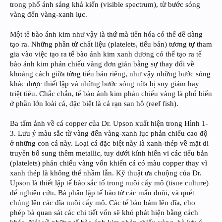
trong phổ ánh sáng khả kiến (visible spectrum), từ bước sóng
vàng đến vàng-xanh lục.
Một tế bào ánh kim như vậy là thứ mà tiến hóa có thể dễ dàng
tạo ra. Những phần tử chất liệu (platelets, tiểu bản) tương tự tham
gia vào việc tạo ra tế bào ánh kim xanh dương có thể tạo ra tế
bào ánh kim phản chiếu vàng đơn giản bằng sự thay đổi về
khoảng cách giữa từng tiểu bản riêng, như vậy những bước sóng
khác được thiết lập và những bước sóng nữa bị suy giảm hay
triệt tiêu. Chắc chắn, tế bào ánh kim phản chiếu vàng là phổ biến
ở phần lớn loài cá, đặc biệt là cá rạn san hô (reef fish).
Ba tấm ảnh về cá copper của Dr. Upson xuất hiện trong Hình 1-
3. Lưu ý màu sắc từ vàng đến vàng-xanh lục phản chiếu cao độ
ở những con cá này. Loại cá đặc biệt này là xanh-thép về mặt di
truyền bổ sung thêm metallic, tuy dưới kính hiển vi các tiểu bản
(platelets) phản chiếu vàng vốn khiến cá có màu copper thay vì
xanh thép là không thể nhầm lẫn. Kỹ thuật ưa chuộng của Dr.
Upson là thiết lập tế bào sắc tố trong nuôi cấy mô (tisue culture)
để nghiên cứu. Bà phân lập tế bào từ các mẩu đuôi, và quết
chúng lên các đĩa nuôi cấy mô. Các tế bào bám lên đĩa, cho
phép bà quan sát các chi tiết vốn sẽ khó phát hiện bằng cách