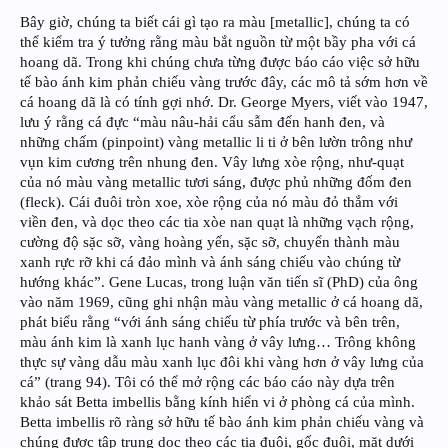
Bây giờ, chúng ta biết cái gì tạo ra màu [metallic], chúng ta có
thể kiểm tra ý tưởng rằng màu bắt nguồn từ một bầy pha với cá
hoang dã. Trong khi chúng chưa từng được báo cáo việc sở hữu
tế bào ánh kim phản chiếu vàng trước đây, các mô tả sớm hơn về
cá hoang dã là có tính gợi nhớ. Dr. George Myers, viết vào 1947,
lưu ý rằng cá đực “màu nâu-hải cẩu sẫm đến hanh đen, và
những chấm (pinpoint) vàng metallic li ti ở bên lườn trông như
vụn kim cương trên nhung đen. Vây lưng xòe rộng, như-quạt
của nó màu vàng metallic tươi sáng, được phủ những đốm đen
(fleck). Cái đuôi tròn xoe, xòe rộng của nó màu đỏ thắm với
viền đen, và dọc theo các tia xòe nan quạt là những vạch rộng,
cường độ sặc sỡ, vàng hoàng yến, sặc sỡ, chuyển thành màu
xanh rực rỡ khi cá đảo mình và ánh sáng chiếu vào chúng từ
hướng khác”. Gene Lucas, trong luận văn tiến sĩ (PhD) của ông
vào năm 1969, cũng ghi nhận màu vàng metallic ở cá hoang dã,
phát biểu rằng “với ánh sáng chiếu từ phía trước và bên trên,
màu ánh kim là xanh lục hanh vàng ở vây lưng… Trông không
thực sự vàng dẫu màu xanh lục đôi khi vàng hơn ở vây lưng của
cá” (trang 94). Tôi có thể mở rộng các báo cáo này dựa trên
khảo sát Betta imbellis bằng kính hiển vi ở phòng cá của mình.
Betta imbellis rõ ràng sở hữu tế bào ánh kim phản chiếu vàng và
chúng được tập trung dọc theo các tia đuôi, gốc đuôi, mặt dưới