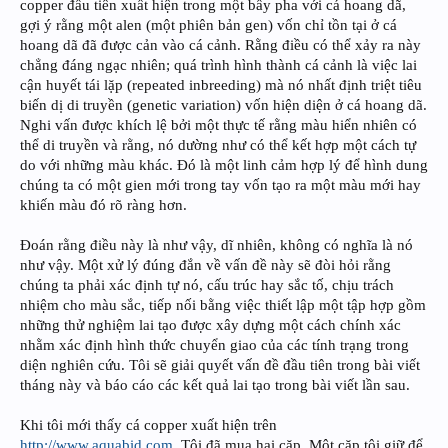
copper đầu tiên xuất hiện trong một bầy pha với cá hoang dã,
gợi ý rằng một alen (một phiên bản gen) vốn chỉ tồn tại ở cá
hoang dã đã được cản vào cá cảnh. Rằng điều có thể xảy ra này
chẳng đáng ngạc nhiên; quá trình hình thành cá cảnh là việc lai
cận huyết tái lặp (repeated inbreeding) mà nó nhất định triệt tiêu
biến dị di truyền (genetic variation) vốn hiện diện ở cá hoang dã.
Nghi vấn được khích lệ bởi một thực tế rằng màu hiển nhiên có
thể di truyền và rằng, nó dường như có thể kết hợp một cách tự
do với những màu khác. Đó là một linh cảm hợp lý để hình dung
chúng ta có một gien mới trong tay vốn tạo ra một màu mới hay
khiến màu đó rõ ràng hơn.
Đoán rằng điều này là như vậy, dĩ nhiên, không có nghĩa là nó
như vậy. Một xử lý đúng đắn về vấn đề này sẽ đòi hỏi rằng
chúng ta phải xác định tự nó, cấu trúc hay sắc tố, chịu trách
nhiệm cho màu sắc, tiếp nối bằng việc thiết lập một tập hợp gồm
những thử nghiệm lai tạo được xây dựng một cách chính xác
nhằm xác định hình thức chuyển giao của các tính trạng trong
diện nghiên cứu. Tôi sẽ giải quyết vấn đề đầu tiên trong bài viết
tháng này và báo cáo các kết quả lai tạo trong bài viết lần sau.
Khi tôi mới thấy cá copper xuất hiện trên
http://www.aquabid.com
. Tôi đã mua hai cặp. Một cặp tôi giữ để