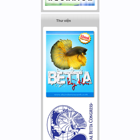
Thư viện