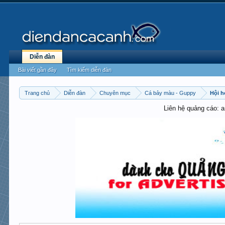
Diễn đàn
Bài viết gần đây
Tìm kiếm diễn đàn
Trang chủ
Diễn đàn
Chuyên mục
Cá bảy màu - Guppy
Hội h
Liên hệ quảng cáo: 