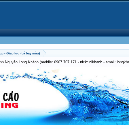
ọp - Giao lưu (cá bảy màu)
anh Nguyễn Long Khánh (mobile: 0907 707 171 - nick: nlkhanh - email: long