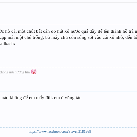
hồ cá, một chút bất cẩn do hút xô nước quá đầy để lên thành hồ trả nướ
 cặp mái một chú trống, bỏ mấy chú còn sống sót vào cái xô nhỏ, đến 
allbash:
 không nơi nương tựa
p nào không để em mấy đôi. em ở vũng tàu
https://www.facebook.com/Steven3181989