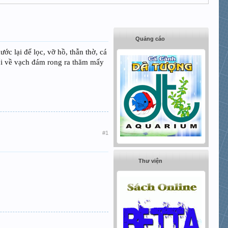
Quảng cáo
c lại để lọc, vỡ hồ, thẫn thờ, cá
tối về vạch đám rong ra thăm mấy
#1
Thư viện