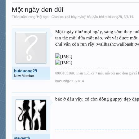
Một ngày đen đủi
Thảo luận trong '
Hội họp - Giao lưu (cá bảy màu)
' bắt đầu bởi
buiduong29
,
3/1/14
.
Một ngày như mọi ngày, sáng sớm thay nước 
tan tác mỗi đứa một nẻo, vớt vát được một
chú vẫn còn run rẩy :wallbash::wallbash::w
buiduong29
0993105160, nhận nuôi cá 7 màu mồ côi neo đơn già cả
New Member
buiduong29
,
3/1/14
bác ở đâu vậy, có còn dòng guppy đẹp đẹ
steventb