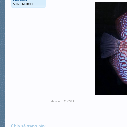
Active Member
steventb
,
28/2/14
Chia sẻ trang này