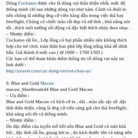
Dòng
Cockatoo
được cho là dòng vẹt thân thiện nhất, mức độ
thông minh chỉ sau những dòng vẹt như xám .Cánh và đuôi to
nên chúng là những ứng cử viên hàng đầu trong việc thả bay
freeflight, Chúng có chiếc mào rất đẹp và nữ tính , khả năng nói
tốt , thích môi trường sôi động và đặc biệt thích nhảy theo nhạc .
– Nhược điểm :
Cockatoo rất ồn , Lớp lông có bụi phấn nhiều nên không thích
hợp cho trẻ chơi, toàn thân bao phủ lớp lông trắng khá dễ dính
bẩn. Giá thành ở mức cao ( từ 1000 – 1700 USD )
Các bạn có thể tham khảo thêm thông tin về dòng vẹt này tai
link dưới :
http://yeuvet.com/cac-dong-vet/vet-chau-uc/
9. Blue and Gold
Macaw
macaw_bluethroated4 Blue and Gold Macaw
– Ưu điểm :
Blue and Gold Macaw có kích cỡ to , dài . màu sắc sặc sỡ .đặc
tính thân thiện. cũng là ứng cử viên sáng giá cho thả freeflight ,
khả năng nói tốt và thông minh.
– Nhược điểm :
Do đặc điểm của tuyến mồ hôi nên Blue and Gold có mùi khá
hôi , đặc tính rất ồn, giọng hét to , do kích thước lớn và nặng nên