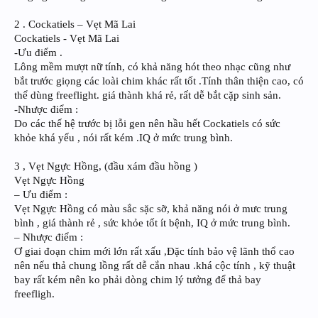
2 . Cockatiels – Vẹt Mã Lai
Cockatiels - Vẹt Mã Lai
-Ưu điểm .
Lông mềm mượt nữ tính, có khả năng hót theo nhạc cũng như
bắt trước giọng các loài chim khác rất tốt .Tính thân thiện cao, có
thể dùng freeflight. giá thành khá rẻ, rất dễ bắt cặp sinh sản.
-Nhược điểm :
Do các thế hệ trước bị lỗi gen nên hầu hết Cockatiels có sức
khỏe khá yếu , nói rất kém .IQ ở mức trung bình.
3 , Vẹt Ngực Hồng, (đầu xám đầu hồng )
Vẹt Ngực Hồng
– Ưu điểm :
Vẹt Ngực Hồng có màu sắc sặc sỡ, khả năng nói ở mưc trung
bình , giá thành rẻ , sức khỏe tốt ít bệnh, IQ ở mức trung bình.
– Nhược điểm :
Ơ giai đoạn chim mới lớn rất xấu ,Đặc tính bảo vệ lãnh thổ cao
nên nếu thả chung lồng rất dễ cắn nhau .khá cộc tính , kỹ thuật
bay rất kém nên ko phải dòng chim lý tưởng để thả bay
freefligh.