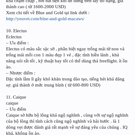
khá chậm chạp , hơi bất tiện khi để đứng trên tay do nặng, giá
thành cao ( từ 1600-2000 USD)
Xem chi tiết về Blue and Gold tại link dưới :
http://yeuvet.com/blue-and-gold-macaws/
10. Electus
Eclectus
– Ưu điểm :
Electus có màu sắc sặc sỡ , phân biệt ngay trống mái từ non và
trống mái mỗi con 1 màu đẹp 1 vẻ , đặc tính hiền lành , khả
năng nói rất tốt , kỹ thuật bay tốt có thể dùng thả freeflight. ít ồn
ào.
– Nhược điểm :
Đặc tính lầm lì gây khó khăn trong đào tạo, tiếng hét khá đáng
sợ. giá thành ở mức trung bình ( từ 600-800 USD)
11. Caique
caique
– Ưu điểm
Caique sở hữu bộ lông khá ngộ nghĩnh , cùng với sự ngộ nghĩnh
của bộ lông thì tính cách cũng ngộ nghĩnh và hài hước . là 1
dòng vẹt được đánh giá rất mạnh về sự đáng yêu của chúng . IQ
khá, không ồn ào.