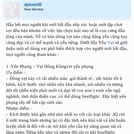
dphoto92
New Member
Hầu hết mọi người khi mới bắt đầu tiếp xúc hoặc mới tập chơi
vẹt đều băn khoăn về việc lựa chọn loài nào sẽ là con cưng đầu
lòng của mình. Về cơ bản dòng vẹt nào cũng đáng yêu cũng hay
cũng đẹp và có thế mạnh và yếu riêng. Dưới đây Yêu
Vẹt
sẽ giới
thiệu một số dòng vẹt phổ biến thích hợp cho người mới bắt đầu,
mọi người cùng tham khảo :
1 .Yến Phụng – Vẹt Hồng Kôngvet yến phụng
Ưu điểm :
– Dòng vẹt này có rất nhiều màu ,giá thành rẻ , sức khỏe tốt ít
bênh, kích thước nhỏ nhắn nên khá nhanh, nói nhiều và tương
đối tốt (điều kiện phải nuôi và dạy từ con non ) xinh xắn ngộ
nghĩnh, tính thân thiện cao ,có thể dùng freeflight . Đặc biệt yến
phụng rấy dễ bắt cặp sinh sản.
Nhược điểm :
– Kích thước khá gần như nhỏ nhất so với các loại khác ,IQ chỉ
ở mức trung bình nhưng lại có đặc tính nên khá vất vả khi huấn
luyện nhất là đối với các trò khó yêu cầu kỹ năng quan sát và
lắng nghe.Tiếng kêu nhỏ và tương đối rủi ro khi freeflight.