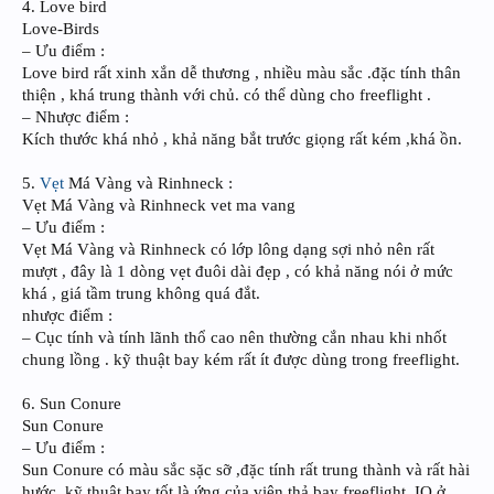
4. Love bird
Love-Birds
– Ưu điểm :
Love bird rất xinh xắn dễ thương , nhiều màu sắc .đặc tính thân
thiện , khá trung thành với chủ. có thể dùng cho freeflight .
– Nhược điểm :
Kích thước khá nhỏ , khả năng bắt trước giọng rất kém ,khá ồn.
5.
Vẹt
Má Vàng và Rinhneck :
Vẹt Má Vàng và Rinhneck vet ma vang
– Ưu điểm :
Vẹt Má Vàng và Rinhneck có lớp lông dạng sợi nhỏ nên rất
mượt , đây là 1 dòng vẹt đuôi dài đẹp , có khả năng nói ở mức
khá , giá tầm trung không quá đắt.
nhược điểm :
– Cục tính và tính lãnh thổ cao nên thường cắn nhau khi nhốt
chung lồng . kỹ thuật bay kém rất ít được dùng trong freeflight.
6. Sun Conure
Sun Conure
– Ưu điểm :
Sun Conure có màu sắc sặc sỡ ,đặc tính rất trung thành và rất hài
hước, kỹ thuật bay tốt là ứng của viên thả bay freeflight .IQ ở