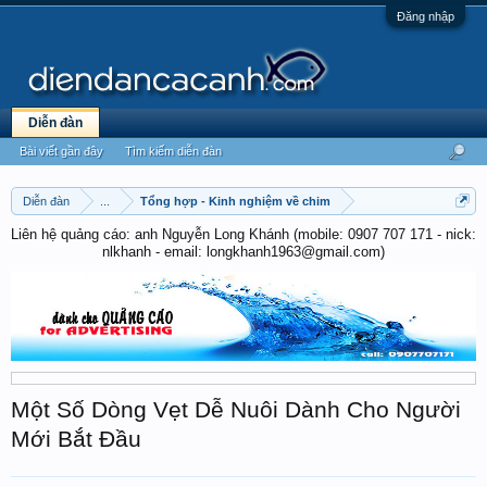
Đăng nhập
Diễn đàn
Bài viết gần đây
Tìm kiếm diễn đàn
Diễn đàn
...
Tổng hợp - Kinh nghiệm về chim
Liên hệ quảng cáo: anh Nguyễn Long Khánh (mobile: 0907 707 171 - nick:
nlkhanh - email: longkhanh1963@gmail.com)
Một Số Dòng Vẹt Dễ Nuôi Dành Cho Người
Mới Bắt Đầu