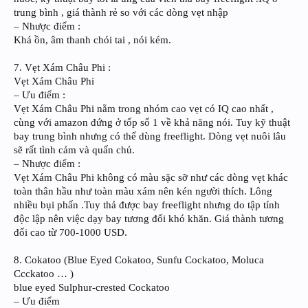
trung bình , giá thành rẻ so với các dòng vẹt nhập
– Nhược điểm :
Khá ồn, âm thanh chói tai , nói kém.
7. Vẹt Xám Châu Phi :
Vẹt Xám Châu Phi
– Ưu điểm :
Vẹt Xám Châu Phi nằm trong nhóm cao vẹt có IQ cao nhất ,
cùng với amazon đứng ở tốp số 1 về khả năng nói. Tuy kỹ thuật
bay trung bình nhưng có thể dùng freeflight. Dòng vẹt nuôi lâu
sẽ rất tình cảm và quấn chủ.
– Nhược điểm :
Vẹt Xám Châu Phi không có màu sặc sỡ như các dòng vẹt khác
toàn thân hầu như toàn màu xám nên kén người thích. Lông
nhiều bụi phấn .Tuy thả được bay freeflight nhưng do tập tính
độc lập nên việc dạy bay tương đối khó khăn. Giá thành tương
đối cao từ 700-1000 USD.
8. Cokatoo (Blue Eyed Cokatoo, Sunfu Cockatoo, Moluca
Ccckatoo … )
blue eyed Sulphur-crested Cockatoo
– Ưu điểm