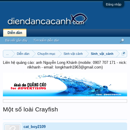
Đăng nhập
Diễn đàn
Bài viết gần đây
Tìm kiếm diễn đàn
...
Diễn đàn
Chuyên mục
Sinh vật cảnh
Sinh_vật_cảnh
Liên hệ quảng cáo: anh Nguyễn Long Khánh (mobile: 0907 707 171 - nick:
nlkhanh - email: longkhanh1963@gmail.com)
Một số loài Crayfish
cat_boy2109