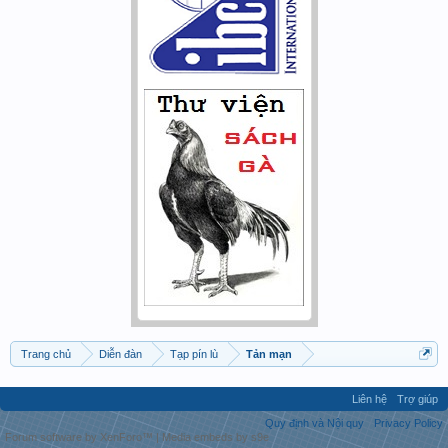
Trang chủ
Diễn đàn
Tạp pín lù
Tản mạn
Liên hệ
Trợ giúp
Quy định và Nội quy
Privacy Policy
Forum software by XenForo™
|
Media embeds by s9e