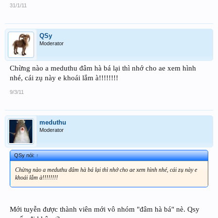
31/1/11
QSy
Moderator
Chừng nào a meduthu đâm hà bá lại thì nhớ cho ae xem hình
nhé, cái zụ này e khoái lắm à!!!!!!!!
9/3/11
meduthu
Moderator
QSy nói:
↑
Chừng nào a meduthu đâm hà bá lại thì nhớ cho ae xem hình nhé, cái zụ này e
khoái lắm à!!!!!!!!
Mới tuyễn được thành viên mới vô nhóm "đâm hà bá" nè. Qsy