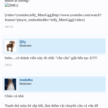
muốn đi không?
[video=youtube;ieRj_MmsGgg]http://www.youtube.com/watch?
feature=player_embedded&v=ieRj_MmsGgg[/video]
28/7/11
QSy
Moderator
hehe....có thành viên này đi chắc "cần câu" giật liên tục á!!!!!
3/8/11
meduthu
Moderator
Chào cả nhả
Tranh thủ mùa hè sắp hết, làm thêm vài chuyến câu cá vừa để