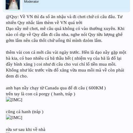
Moderator
@Qsy: Về VN thì đa số ăn nhậu và đi chơi chứ có câu đâu. Tư
nhiên Qsy nhắc làm thèm về VN quá trời
Dạo nầy mê chơi, mê câu quá không có vào thường xuyên. Khi
nào có dịp về Qsy dẫn đi câu nha, nghe nói Qsy tửu lượng ghê
gớm lắm nên câu thôi chứ uống thì mình dzỏm lắm.
thêm vài con cá mới câu vài ngày trước. Hên là dạo nầy gặp một
bà kia, có bao nhiêu cá bã thầu hết ( nhiệm vụ của bã là đổ lại
đầy bình xăng ) coi như đi câu cho vui chỉ lổ tiền mua mồi.
Không như lúc trước vừa đổ xăng vừa mua mồi mà về còn phải
đem đi cho.
anh bạn nầy chạy từ Canada qua để đi câu ( 600KM )
trên tay là con cá porgy ( hanh, tráp )
cũng cá hanh (tráp )
rửa sơ sau khi về nhà