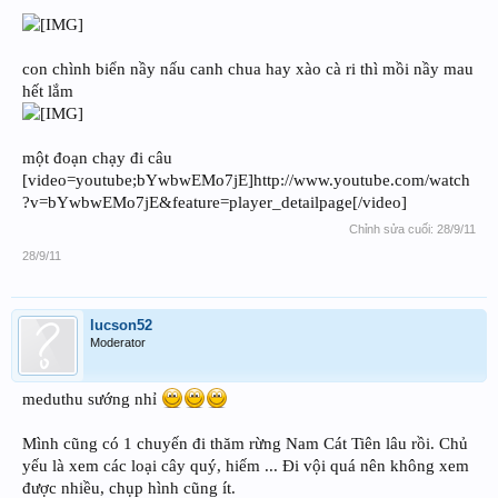
con chình biển nầy nấu canh chua hay xào cà ri thì mồi nầy mau
hết lắm
một đoạn chạy đi câu
[video=youtube;bYwbwEMo7jE]http://www.youtube.com/watch
?v=bYwbwEMo7jE&feature=player_detailpage[/video]
Chỉnh sửa cuối:
28/9/11
28/9/11
lucson52
Moderator
meduthu sướng nhỉ
Mình cũng có 1 chuyến đi thăm rừng Nam Cát Tiên lâu rồi. Chủ
yếu là xem các loại cây quý, hiếm ... Đi vội quá nên không xem
được nhiều, chụp hình cũng ít.