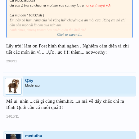
Cá black seabass
chỉ cần 2 trái cà chua và một mớ rau cần tây là ra
nồi canh tuyệt vời
Cá mú đen ( balckfish )
Em nầy có hàm răng của "tô răng hô" chuyên gia ăn mồi cua. Răng em nó chỉ
cần cắn một cái là con cua nát vụn.
canh chua, chưng tương hay chiên giòn thì khỏi chê
Click to expand...
Porgy ( cá tráp )
chiên xả ớt
ăn hết cơm hồi nào không hay
Lây trời! làm ơn Post hình thui nghen . Nghiêm cấm diễn tả chi
tiết các món ăn vì .....Ực ..ực !!!! thèm...:notworthy:
con chình biển nầy
nấu canh chua hay xào cà ri
thì mồi nầy mau hết lắm
29/9/11
QSy
Moderator
Má ui, nhìn ...cái gì cũng thèm,hix....a mà về đây chắc chỉ ra
Bình Quới câu cá nuôi quá!!!
14/10/11
meduthu