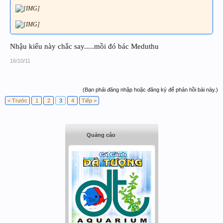
Nhậu kiểu này chắc say.....mồi đó bác Meduthu
16/10/11
(Bạn phải đăng nhập hoặc đăng ký để phản hồi bài này.)
< Trước
1
2
3
4
Tiếp >
Quảng cáo