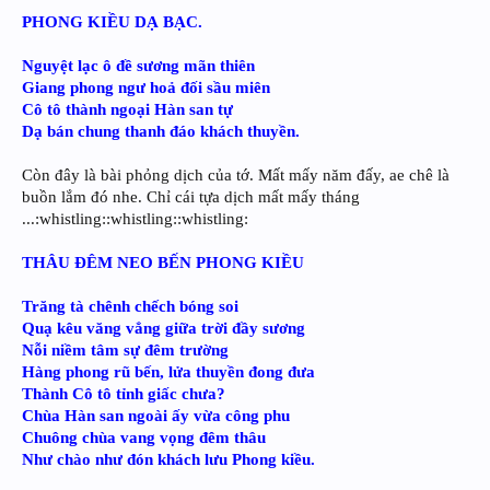
PHONG KIỀU DẠ BẠC.
Nguyệt lạc ô đề sương mãn thiên
Giang phong ngư hoả đối sầu miên
Cô tô thành ngoại Hàn san tự
Dạ bán chung thanh đáo khách thuyền.
Còn đây là bài phỏng dịch của tớ. Mất mấy năm đấy, ae chê là
buồn lắm đó nhe. Chỉ cái tựa dịch mất mấy tháng
...:whistling::whistling::whistling:
THÂU ĐÊM NEO BẾN PHONG KIỀU
Trăng tà chênh chếch bóng soi
Quạ kêu văng vẳng giữa trời đầy sương
Nỗi niềm tâm sự đêm trường
Hàng phong rũ bến, lửa thuyền đong đưa
Thành Cô tô tỉnh giấc chưa?
Chùa Hàn san ngoài ấy vừa công phu
Chuông chùa vang vọng đêm thâu
Như chào như đón khách lưu Phong kiều.