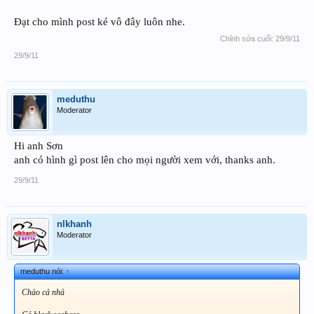
Đạt cho mình post ké vô đây luôn nhe.
Chỉnh sửa cuối:
29/9/11
29/9/11
meduthu
Moderator
Hi anh Sơn
anh có hình gì post lên cho mọi người xem với, thanks anh.
29/9/11
nlkhanh
Moderator
meduthu nói:
↑
Chào cả nhả