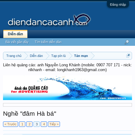
Đăng nhập
Diễn đàn
Bài viết gần đây
Tìm kiếm diễn đàn
Trang chủ
Diễn đàn
Tạp pín lù
Tản mạn
Liên hệ quảng cáo: anh Nguyễn Long Khánh (mobile: 0907 707 171 - nick:
nlkhanh - email: longkhanh1963@gmail.com)
Nghề "đâm Hà bá"
< Trước
1
2
3
4
Tiếp >