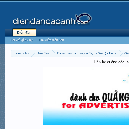
Diễn đàn
Bài viết gần đây
Tìm kiếm diễn đàn
Trang chủ
Diễn đàn
Cá lia thia (cá chọi, cá đá, cá Xiêm) - Betta
Gal
Liên hệ quảng cáo: 