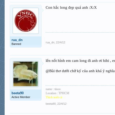
Con hắc long đẹp quá anh :X:X
rua_dn
rua_dn
,
22/4/12
Banned
lên nốt hình em cam long đi anh ơi hihi , 
@Bài thơ dưới chữ ký của anh khá ý nghĩa
name : tinoo
beeta90
Location : TPHCM
Active Member
Thích nuôi cá
beeta90
,
22/4/12