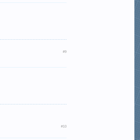
#9
#10