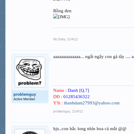
Rồng đen
Mr.Delta
,
21/4/12
aaaaaaaaaaaaa... ngất ngây con gà tây ....
Name :
Danh [Q.7]
problemguy
DĐ :
01285436322
Active Member
Y!h :
thanhdant27993@yahoo.com
problemguy
,
21/4/12
hjx..con hắc long nhìn hoa cả mắt @@