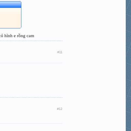
có hình e rồng cam
#11
#12