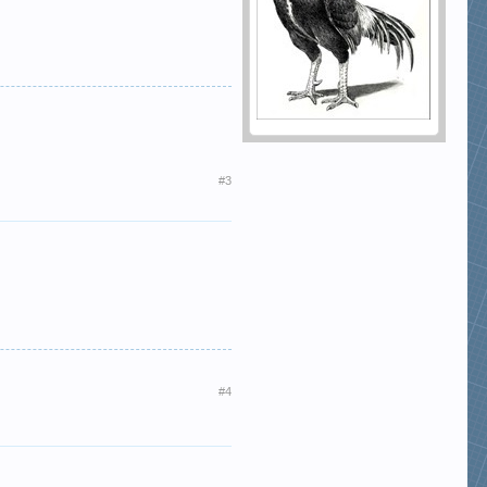
#3
#4