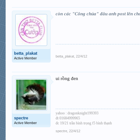
còn các "Công chúa" đâu anh post lên ch
betta_plakat
betta_plakat
,
22/4/12
Active Member
ui rồng đen
yahoo : dragonknight199393
spectre
đt 01684999965
Active Member
đc 19/21 trần bình trọng f5 bình thạnh
spectre
,
22/4/12