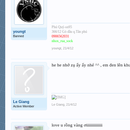
Phú Quý-sn95
youngt
366/12 Gò dầu q.Tân phú
Banned
0906562031
nhox_rua_sock
youngt
,
21/4/12
he he nhớ zụ ấy ấy nhé ^^ , em đen lên kh
Le Giang
Le Giang
,
21/4/12
Active Member
love u rồng vàng ơiiiiiiiiiiiiii