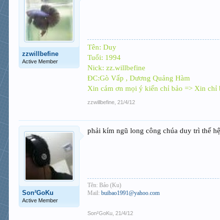
Tên: Duy
zzwillbefine
Tuổi: 1994
Active Member
Nick: zz.willbefine
ĐC:Gò Vấp , Dương Quảng Hàm
Xin cám ơn mọi ý kiến chỉ bảo => Xin chỉ
zzwillbefine
,
21/4/12
phải kím ngũ long công chúa duy trì thế hệ
Tên: Bảo (Ku)
Son²GoKu
Mail:
buibao1991@yahoo.com
Active Member
Son²GoKu
,
21/4/12