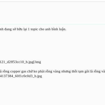
đang sở hữu lại 1 topic cho anh bình luận.
60121_d2ff53cc10_b.jpg[/img
à rồng copper gas chứ ko phải rồng vàng nhưng thôi tạm gòi là rồng và
6924137384_60f1c0c0d3_b.jpg