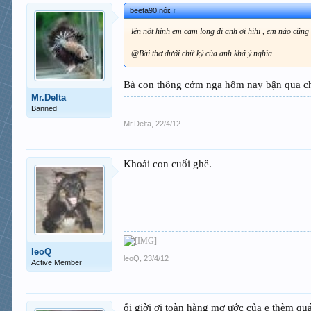
beeta90 nói:
↑
lên nốt hình em cam long đi anh ơi hihi , em nào cũng 
@Bài thơ dưới chữ ký của anh khá ý nghĩa
Bà con thông cởm nga hôm nay bận qua ch
Mr.Delta
Banned
Mr.Delta
,
22/4/12
Khoái con cuối ghê.
leoQ
leoQ
,
23/4/12
Active Member
ối giời ơi toàn hàng mơ ước của e thèm qu