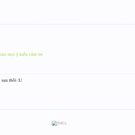
 bảo mọi ý kiến cám ơn
 sau thôi :U