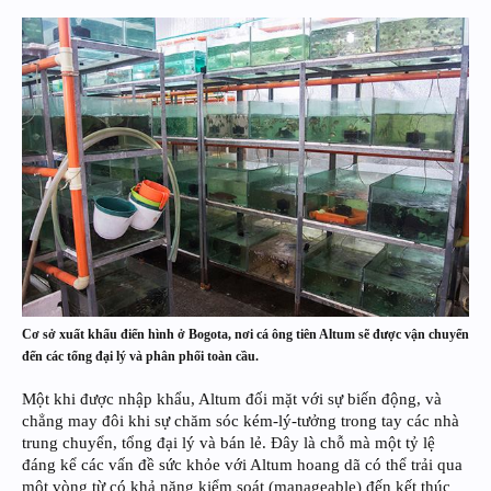
Cơ sở xuất khẩu điển hình ở Bogota, nơi cá ông tiên Altum sẽ được vận chuyển
đến các tổng đại lý và phân phối toàn cầu.
Một khi được nhập khẩu, Altum đối mặt với sự biến động, và
chẳng may đôi khi sự chăm sóc kém-lý-tưởng trong tay các nhà
trung chuyển, tổng đại lý và bán lẻ. Đây là chỗ mà một tỷ lệ
đáng kể các vấn đề sức khỏe với Altum hoang dã có thể trải qua
một vòng từ có khả năng kiểm soát (manageable) đến kết thúc