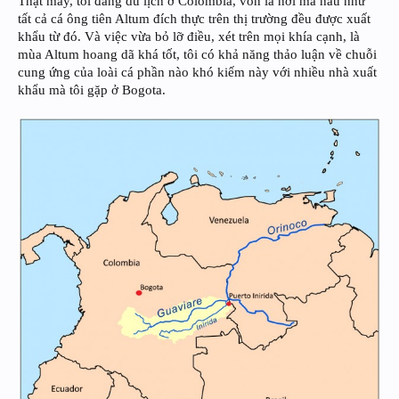
Thật may, tôi đang du lịch ở Colombia, vốn là nơi mà hầu như
tất cả cá ông tiên Altum đích thực trên thị trường đều được xuất
khẩu từ đó. Và việc vừa bỏ lỡ điều, xét trên mọi khía cạnh, là
mùa Altum hoang dã khá tốt, tôi có khả năng thảo luận về chuỗi
cung ứng của loài cá phần nào khó kiếm này với nhiều nhà xuất
khẩu mà tôi gặp ở Bogota.