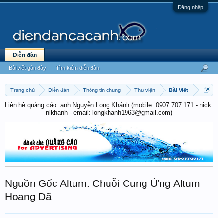
Đăng nhập
Diễn đàn
Bài viết gần đây
Tìm kiếm diễn đàn
Trang chủ
Diễn đàn
Thông tin chung
Thư viện
Bài Viết
Liên hệ quảng cáo: anh Nguyễn Long Khánh (mobile: 0907 707 171 - nick:
nlkhanh - email: longkhanh1963@gmail.com)
Nguồn Gốc Altum: Chuỗi Cung Ứng Altum
Hoang Dã