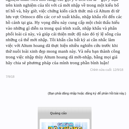
trên kinh nghiệm của tôi với cá mới nhập về trong một kiểu bố
trí hồ và, bây giờ, việc chứng kiến cách thức mà cá Altum đi từ
lưu vực Orinoco đến các cơ sở xuất khẩu, nhập khẩu rồi đến các
hồ cảnh tại gia. Hy vọng điều này cung cấp một chút thấu hiểu
vào những gì diễn ra trong quá trình xuất, nhập khẩu và phân
phối loài cá này, và giúp cải thiện mức độ nào đó tỷ lệ sống của
những cá thể mới nhập. Tôi khẩn cầu bất kỳ ai cân nhắc làm
việc với Altum hoang dã thực hiện nhiều nghiên cứu trước khi
thử nuôi loài xinh đẹp mong manh này. Và nếu bạn thành công
trong việc nhập thủy Altum hoang dã mới-nhập, bằng mọi giá
hãy chia sẻ phương pháp của mình trong phần bình luận!
Chỉnh sửa cuối:
12/9/18
7/9/18
(Bạn phải đăng nhập hoặc đăng ký để phản hồi bài này.)
Quảng cáo