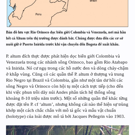
Bản đồ lưu vực Rio Orinoco dọc biên giới Colombia và Venezuela, nơi mà hầu
hết cá Altum trên thị trường được đánh bắt. Chúng được đưa đến các cơ sở
nuôi giữ ở Puerto Inirida trước khi vận chuyển đến Bogota để xuất khẩu.
P. altum đích thực được phát hiện dọc biên giới Colombia và
Venezuela trong các nhánh sông Orinoco, bao gồm Rio Atabapo
và Inirida. Nó cư ngụ trong các hồ nước đen và dòng chảy-chậm
ở khắp vùng. Cũng có các quần thể P. altum ở thượng và trung
Rio Negro tại Brazil và Colombia, gần như một tàn dư hồi các
sông Negro và Orinoco còn hội tụ một cách trực tiếp (cho đến
khi việc phun trồi dãy núi Andes phân tách hệ thống sông
khoảng 8-10 triệu năm trước). Một số những quần thể khác từng
được đặt tên P. cf ‘altum’, nhưng không cái nào thể hiện sự trùng
khớp một cách chắc chắn với mô tả gốc và mẫu vật chuẩn
(holotype) của loài được mô tả bởi Jacques Pellegrin vào 1903.