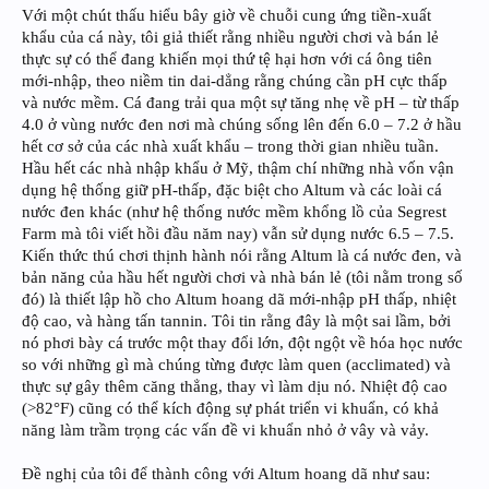
Với một chút thấu hiểu bây giờ về chuỗi cung ứng tiền-xuất
khẩu của cá này, tôi giả thiết rằng nhiều người chơi và bán lẻ
thực sự có thể đang khiến mọi thứ tệ hại hơn với cá ông tiên
mới-nhập, theo niềm tin dai-dẳng rằng chúng cần pH cực thấp
và nước mềm. Cá đang trải qua một sự tăng nhẹ về pH – từ thấp
4.0 ở vùng nước đen nơi mà chúng sống lên đến 6.0 – 7.2 ở hầu
hết cơ sở của các nhà xuất khẩu – trong thời gian nhiều tuần.
Hầu hết các nhà nhập khẩu ở Mỹ, thậm chí những nhà vốn vận
dụng hệ thống giữ pH-thấp, đặc biệt cho Altum và các loài cá
nước đen khác (như hệ thống nước mềm khổng lồ của Segrest
Farm mà tôi viết hồi đầu năm nay) vẫn sử dụng nước 6.5 – 7.5.
Kiến thức thú chơi thịnh hành nói rằng Altum là cá nước đen, và
bản năng của hầu hết người chơi và nhà bán lẻ (tôi nằm trong số
đó) là thiết lập hồ cho Altum hoang dã mới-nhập pH thấp, nhiệt
độ cao, và hàng tấn tannin. Tôi tin rằng đây là một sai lầm, bởi
nó phơi bày cá trước một thay đổi lớn, đột ngột về hóa học nước
so với những gì mà chúng từng được làm quen (acclimated) và
thực sự gây thêm căng thẳng, thay vì làm dịu nó. Nhiệt độ cao
(>82°F) cũng có thể kích động sự phát triển vi khuẩn, có khả
năng làm trầm trọng các vấn đề vi khuẩn nhỏ ở vây và vảy.
Đề nghị của tôi để thành công với Altum hoang dã như sau: