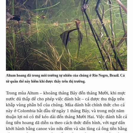
Altum hoang dã trong môi trường tự nhiên của chúng ở Rio Negro, Brazil. Cá
từ quần thể này hiếm khi được thấy trên thị trường.
Trong mùa Altum – khoảng tháng Bảy đến tháng Mười, khi mực
nước đủ thấp để cho phép việc đánh bắt – cá được thu thập trên
khắp vùng phân bố của chúng. Mùa đánh bắt chính thức cho cá
này ở Colombia bắt đầu từ ngày 1 tháng Bảy, và trong một năm
thuận lợi nó có thể kéo dài đến tháng Mười Hai. Việc đánh bắt cá
ông tiên hoang dã diễn ra theo cách thức điển hình, với ngư dân
khởi hành bằng canoe vào nửa đêm và săn lùng cá ông tiên bằng