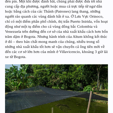
đèn pin. Một khi được đánh bắt, chúng phải được đưa tới nhà
cung cấp địa phương, người hoặc mua cá trực tiếp từ ngư dân
hoặc bằng cách của các Thánh (Patrones) lang thang, những
người rảo quanh các vùng đánh bắt ở xa. Ở Lưu Vực Orinoco,
chỉ có một điểm phân phố chính, thị trấn Puerto Inirida, vốn hoạt
động như một tụ điểm cho cá vùng đông bắc Colombia và
Venezuela trên đường đến cơ sở của nhà xuất khẩu cách hơn bốn
trăm dặm ở Bogota. Nhưng hành trình của Altum không kết thúc
ở đó – theo bản chất mong manh của chúng, nhiều trong số
những nhà xuất khẩu tốt hơn sẽ vận chuyển cá ông tiên mới về
đến các cơ sở lớn hơn của mình ở Villavicencio, khoảng 3 giờ lái
xe từ Bogota.