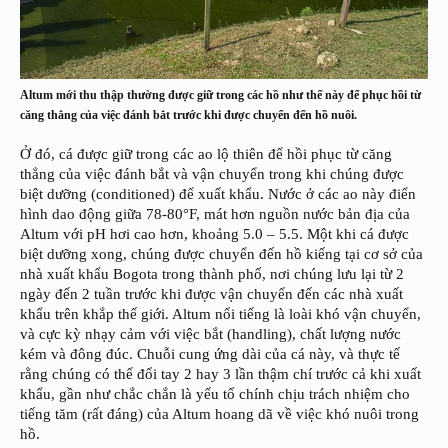
Altum mới thu thập thường được giữ trong các hồ như thế này để phục hồi từ
căng thẳng của việc đánh bắt trước khi được chuyển đến hồ nuôi.
Ở đó, cá được giữ trong các ao lộ thiên để hồi phục từ căng
thẳng của việc đánh bắt và vận chuyển trong khi chúng được
biệt dưỡng (conditioned) để xuất khẩu. Nước ở các ao này điển
hình dao động giữa 78-80°F, mát hơn nguồn nước bản địa của
Altum với pH hơi cao hơn, khoảng 5.0 – 5.5. Một khi cá được
biệt dưỡng xong, chúng được chuyển đến hồ kiếng tại cơ sở của
nhà xuất khẩu Bogota trong thành phố, nơi chúng lưu lại từ 2
ngày đến 2 tuần trước khi được vận chuyển đến các nhà xuất
khẩu trên khắp thế giới. Altum nổi tiếng là loài khó vận chuyển,
và cực kỳ nhạy cảm với việc bắt (handling), chất lượng nước
kém và đông đúc. Chuỗi cung ứng dài của cá này, và thực tế
rằng chúng có thể đổi tay 2 hay 3 lần thậm chí trước cả khi xuất
khẩu, gần như chắc chắn là yếu tố chính chịu trách nhiệm cho
tiếng tăm (rất đáng) của Altum hoang dã về việc khó nuôi trong
hồ.