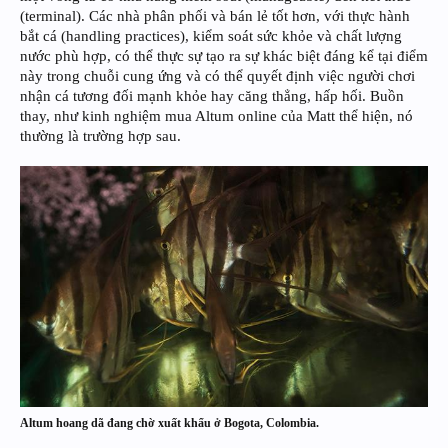
(terminal). Các nhà phân phối và bán lẻ tốt hơn, với thực hành
bắt cá (handling practices), kiểm soát sức khỏe và chất lượng
nước phù hợp, có thể thực sự tạo ra sự khác biệt đáng kể tại điểm
này trong chuỗi cung ứng và có thể quyết định việc người chơi
nhận cá tương đối mạnh khỏe hay căng thẳng, hấp hối. Buồn
thay, như kinh nghiệm mua Altum online của Matt thể hiện, nó
thường là trường hợp sau.
Altum hoang dã đang chờ xuất khẩu ở Bogota, Colombia.