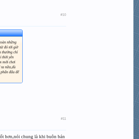
#10
,toàn những
từ đó tới giờ
h thường chỉ
 thời yên
m mới chơi
i ta nữa,dù
 phấn đấu để
#11
ốt hơn,nói chung là khi buôn bán