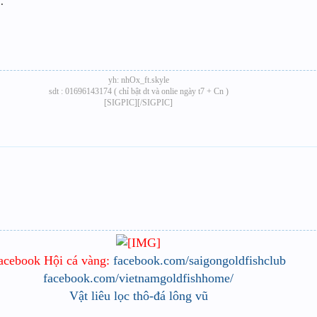
..
yh: nhOx_ft.skyle
sdt : 01696143174 ( chỉ bật dt và onlie ngày t7 + Cn )
[SIGPIC][/SIGPIC]​
acebook Hội cá vàng:
facebook.com/saigongoldfishclub
facebook.com/vietnamgoldfishhome/
Vật liêu lọc thô-đá lông vũ