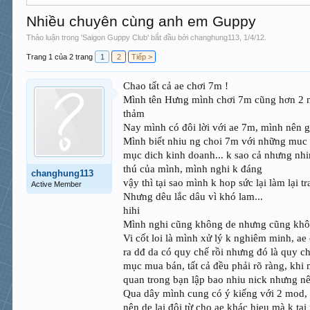
Nhiều chuyên cùng anh em Guppy
Thảo luận trong '
Saigon Guppy Club
' bắt đầu bởi
changhung113
,
1/4/12
.
Trang 1 của 2 trang
1
2
Tiếp >
Chao tất cả ae chơi 7m !
Mình tên Hưng mình chơi 7m cũng hơn 2 năm
thảm
Nay mình có đôi lời với ae 7m, mình nên g
Mình biết nhiu ng choi 7m với những muc đ
mục dich kinh doanh... k sao cả nhưng nh
thú của mình, mình nghi k đáng
changhung113
vậy thì tại sao mình k hop sức lại làm lại
Active Member
Nhưng dêu lắc dâu vì khó lam...
hihi
Mình nghi cũng không de nhưng cũng kh
Vi cốt loi là mình xử lý k nghiêm minh, ae
ra dđ da có quy chế rồi nhưng đó là quy c
mục mua bán, tất cả đều phải rõ ràng, khi
quan trong bạn lập bao nhiu nick nhưng nê
Qua dây mình cung có ý kiếng với 2 mod, 
nên de lại đôi từ cho ae khác hieu mà k ta