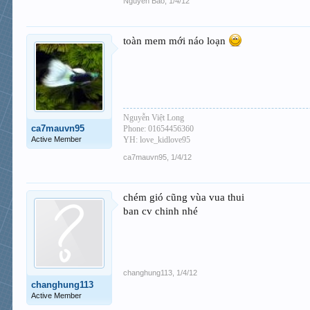
Nguyên Bảo
,
1/4/12
toàn mem mới náo loạn
Nguyễn Việt Long
ca7mauvn95
Phone: 01654456360
Active Member
YH: love_kidlove95
ca7mauvn95
,
1/4/12
chém gió cũng vùa vua thui
ban cv chinh nhé
changhung113
,
1/4/12
changhung113
Active Member