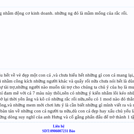
ng ng nhằm động cơ kinh doanh. những ng đó là mầm mống của rắc rối.
 hết về vè đẹp một con cá ,và chưa hiểu hết những gì con cá mang lại,
ồi nhầm công kích những người khác và quấy rối nữa chưa nói hết là dùn
có sự tài trợ,những người nào muốn tài trợ cho chúng ta chủ ý của họ là
hỉ đam mê với cá 7 màu này thôi,nên có những ý kiến nhằm lôi kéo nh
ở lại thời yên ắng và kô có những rắc rối nữa,nếu có 1 mod nào đó th
công,và những mem mới chơi lưu ý là cần biết những gì mình viết ra và
bàn tán về những con cá người ta nữa,dù con cá đẹp hay xấu chủ yếu l
g dòng suy nghĩ của anh Hưng và cố gắng phấn đấu để trở thành 1 tập
Liên hệ
SDT:0906007231 Bảo