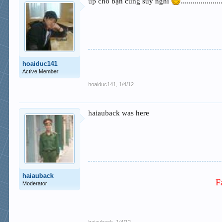
up cho bạn cùng suy nghĩ
....................
hoaiduc141
Active Member
hoaiduc141
,
1/4/12
haiauback was here
haiauback
F
Moderator
haiauback
,
1/4/12