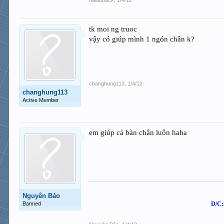
tk moi ng truoc
vậy có giúp mình 1 ngón chân k?
changhung113
,
1/4/12
changhung113
Active Member
em giúp cả bàn chân luôn haha
Nguyên Bảo
Banned
D/C: