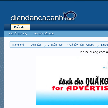
Diễn đàn
Bài viết gần đây
Tìm kiếm diễn đàn
Trang chủ
Diễn đàn
Chuyên mục
Cá bảy màu - Guppy
Saig
Liên hệ quảng cáo: 