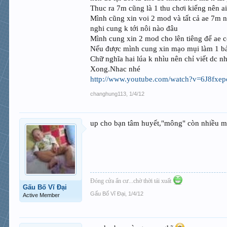
Thuc ra 7m cũng là 1 thu chơi kiểng nên ai
Mình cũng xin voi 2 mod và tất cả ae 7m nê
nghi cung k tới nôi nào đâu
Mình cung xin 2 mod cho lên tiêng để ae c
Nếu được mình cung xin mạo mụi làm 1 bả
Chữ nghĩa hai lúa k nhìu nên chỉ viết dc n
Xong.Nhac nhé
http://www.youtube.com/watch?v=6J8fxe
changhung113
,
1/4/12
up cho bạn tâm huyết,"mông" còn nhiều 
Đóng cửa ẩn cư...chờ thời tái xuất
Gấu Bố Vĩ Đại
Gấu Bố Vĩ Đại
,
1/4/12
Active Member