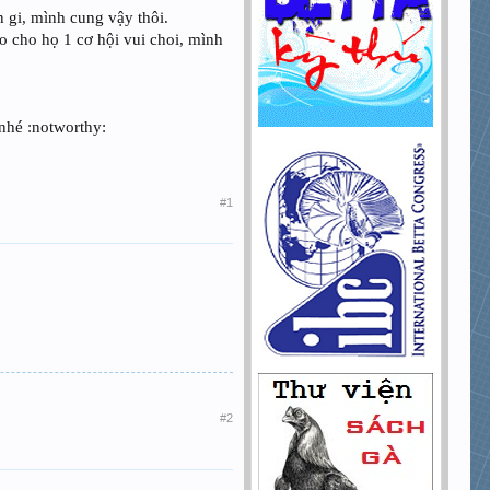
n gi, mình cung vậy thôi.
ao cho họ 1 cơ hội vui choi, mình
 nhé :notworthy:
#1
#2