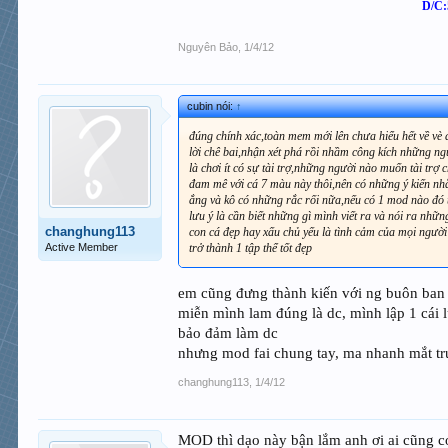
D/C:
Nguyên Bảo
,
1/4/12
cubin nói:
↑
đúng chính xác,toàn mem mới lên chưa hiểu hết về vè 
lời chê bai,nhận xét phá rồi nhầm công kích những ngư
là chơi ít có sự tài trợ,những người nào muốn tài tr
đam mê với cá 7 màu này thôi,nên có những ý kiến nh
ắng và kô có những rắc rối nữa,nếu có 1 mod nào đó 
lưu ý là cần biết những gì mình viết ra và nói ra nh
changhung113
con cá đẹp hay xấu chủ yếu là tình cảm của mọi ng
Active Member
trở thành 1 tập thể tốt đẹp
em cũng đưng thành kiến với ng buôn ban
miễn mình lam đúng là dc, mình lập 1 cái l
bảo đảm làm dc
nhưng mod fai chung tay, ma nhanh mắt tr
changhung113
,
1/4/12
MOD thì dạo này bận lắm anh ơi ai cũng c