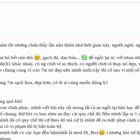
 rồi nhưng chưa thấy lần nào thảm như thời gian này, người nghỉ, ngư
at bỏ hết oán thù
, gạch đá, dao búa...
để ngồi lại nc với nhau n
ich1 khác nhau, có ng chời vì so thich, co người chơi vì thay nó đẹp, 
in chung cung vì con 7m nó đẹp nên mình nuôi.vậy thì cớ sao vì một s
 trang 7m sạch hon, đẹp hơn, có lẽ ai cung muốn đúng k?
ông quá khó
 con chưa phuc, mình viết bài này rất mong tất cà ae ngồi lại bàn bạc 
hế chung, thử hỏi co bao nhiu ae đọc cái quy chế đó.Nên mình lập ra 1
 mình đã có quy chế thì cứ theo dó mà xử lý.mình đề ra mức phạt cảnh 
u có vi phạm thì bị bắn toàn bộ
mình biết cv các bạn đều bận(nhất là mod Hi_Box
) nhưng khi xử lý
i phạm.