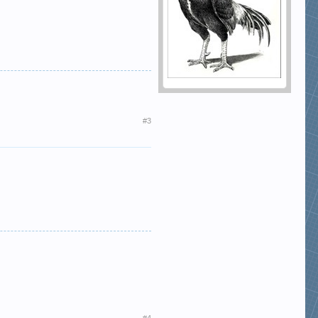
#3
#4