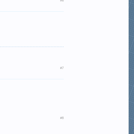
#6
#7
#8