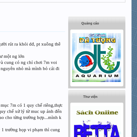
Quảng cáo
ời rút ra khỏi dđ, pt xuông thê
hư một ng lớn
và cung có ng chỉ chơi 7m voi
ố nguyên nhỏ mà mình bỏ cái đi
Thư viện
để mục 7m có 1 quy chế riêng,thực
 quy chế xử lý từ muc up ảnh đến
cao cho từng trường hợp...mình k
 1 trường họp vi phạm thì cung