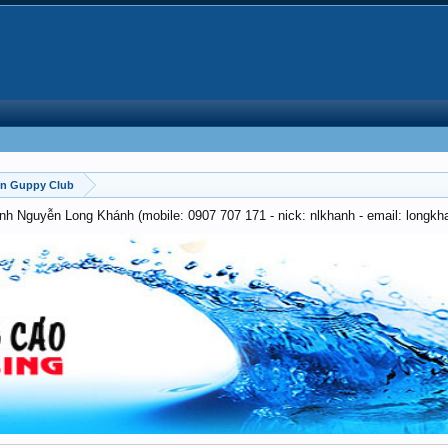
on Guppy Club
anh Nguyễn Long Khánh (mobile: 0907 707 171 - nick: nlkhanh - email: long