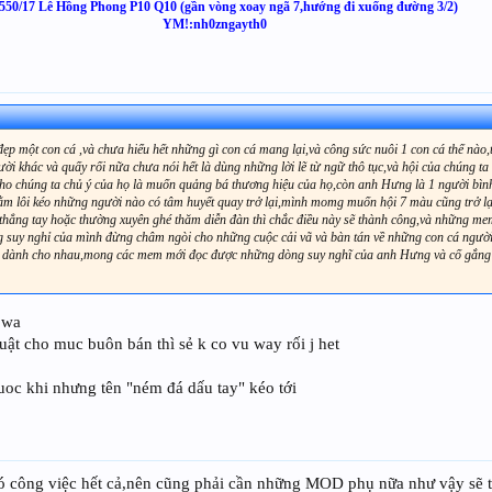
550/17 Lê Hồng Phong P10 Q10 (gần vòng xoay ngã 7,hướng đi xuống đường 3/2)
YM!:nh0zngayth0
đẹp một con cá ,và chưa hiểu hết những gì con cá mang lại,và công sức nuôi 1 con cá thế nào
ời khác và quấy rối nữa chưa nói hết là dùng những lời lẽ từ ngữ thô tục,và hội của chúng ta 
ợ cho chúng ta chủ ý của họ là muốn quảng bá thương hiệu của họ,còn anh Hưng là 1 người bìn
ằm lôi kéo những người nào có tâm huyết quay trở lại,mình momg muốn hội 7 màu cũng trở lại
thẳng tay hoặc thường xuyên ghé thăm diễn đàn thì chắc điều này sẽ thành công,và những me
ững suy nghỉ của mình đừng châm ngòi cho những cuộc cải vã và bàn tán về những con cá ngườ
ười dành cho nhau,mong các mem mới đọc được những dòng suy nghĩ của anh Hưng và cố gắng
 wa
uật cho muc buôn bán thì sẻ k co vu way rối j het
uoc khi nhưng tên "ném đá dấu tay" kéo tới
ó công việc hết cả,nên cũng phải cần những MOD phụ nữa như vậy sẽ t