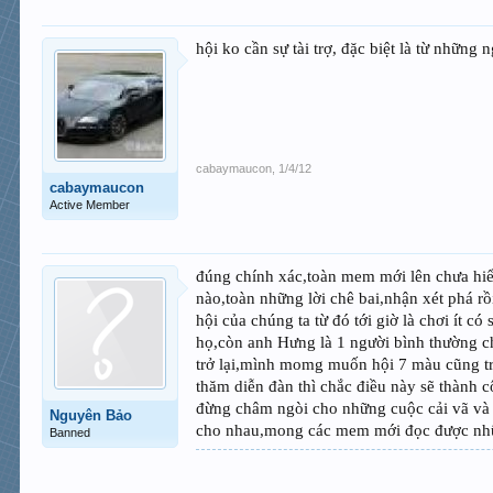
hội ko cần sự tài trợ, đặc biệt là từ nhữ
cabaymaucon
,
1/4/12
cabaymaucon
Active Member
đúng chính xác,toàn mem mới lên chưa hiểu
nào,toàn những lời chê bai,nhận xét phá r
hội của chúng ta từ đó tới giờ là chơi ít 
họ,còn anh Hưng là 1 người bình thường c
trở lại,mình momg muốn hội 7 màu cũng tr
thăm diễn đàn thì chắc điều này sẽ thành 
đừng châm ngòi cho những cuộc cải vã và 
Nguyên Bảo
cho nhau,mong các mem mới đọc được nhữn
Banned