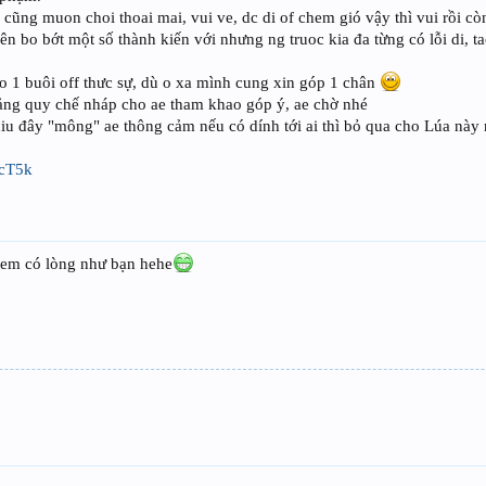
 cũng muon choi thoai mai, vui ve, dc di of chem gió vậy thì vui rồi cò
n bo bớt một số thành kiến với nhưng ng truoc kia đa từng có lỗi di, t
o 1 buôi off thưc sự, dù o xa mình cung xin góp 1 chân
ng quy chế nháp cho ae tham khao góp ý, ae chờ nhé
hiu đây "mông" ae thông cảm nếu có dính tới ai thì bỏ qua cho Lúa này
pcT5k
mem có lòng như bạn hehe