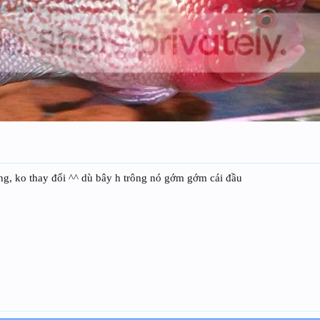
ống, ko thay đổi ^^ dù bây h trông nó gớm gớm cái đầu