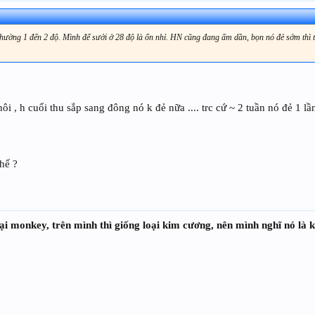
 thường 1 đến 2 độ. Mình để sưởi ở 28 độ là ổn nhỉ. HN cũng đang ấm dần, bọn nó đẻ sớm thì t
i , h cuối thu sắp sang đông nó k đẻ nữa .... trc cứ ~ 2 tuần nó đẻ 1 lầ
thế ?
ại monkey, trên mình thì giống loại kim cương, nên mình nghĩ nó là 