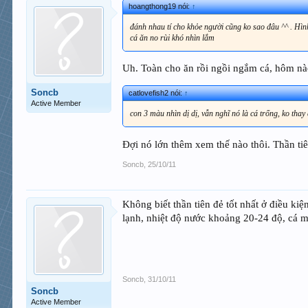
hoangthong19 nói:
↑
đánh nhau tí cho khỏe người cũng ko sao đâu ^^ . Hìn
cá ăn no rùi khó nhìn lắm
Uh. Toàn cho ăn rồi ngồi ngắm cá, hôm nào
Soncb
catlovefish2 nói:
↑
Active Member
con 3 màu nhìn dị dị, vẫn nghĩ nó là cá trống, ko tha
Đợi nó lớn thêm xem thế nào thôi. Thần ti
Soncb
,
25/10/11
Không biết thần tiên đẻ tốt nhất ở điều ki
lạnh, nhiệt độ nước khoảng 20-24 độ, cá m
Soncb
,
31/10/11
Soncb
Active Member