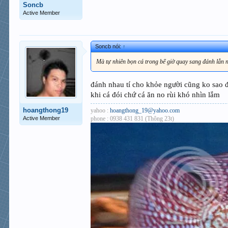
Soncb
Active Member
Soncb nói:
↑
Mà tự nhiên bọn cá trong bể giờ quay sang đánh lẫn n
đánh nhau tí cho khỏe người cũng ko sao đ
khi cá đói chứ cá ăn no rùi khó nhìn lắm
hoangthong19
yahoo :
hoangthong_19@yahoo.com
phone : 0938 431 831 (Thông 23t)
Active Member