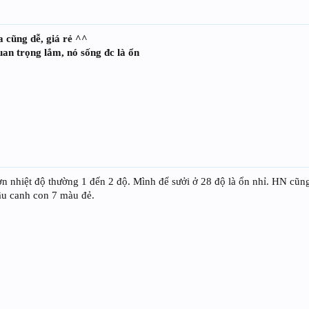
a cũng dễ, giá rẻ ^^
uan trọng lắm, nó sống đc là ổn
hơn nhiệt độ thường 1 đến 2 độ. Mình để sưởi ở 28 độ là ổn nhỉ. HN cũ
đầu canh con 7 màu đẻ.