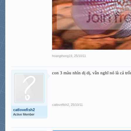
hoangthong19
,
25/10/11
con 3 màu nhìn dị dị, vẫn nghĩ nó là cá tr
catlovefish2
,
25/10/11
catlovefish2
Active Member