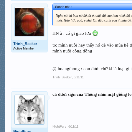
Soncb nói:
↑
Nghe nói là bọn nó đẻ tốt ở nhiệt độ cao hơn nhiệt độ
nuôi. Háo hức quá, y như lần đầu canh con 7 màu đẻ.
HN à , có gì giao lưu
Trinh_Seeker
trc mình nuôi hay thấy nó đẻ vào mùa hè thô
Active Member
mình nuôi cộng đồng
@ hoangthong : con dưới chữ kí là loại gì 
Trinh_Seeker
,
6/11/11
cá dưới sign của Thông nhìn mặt giống lo
NightFury
,
6/11/11
NightFury