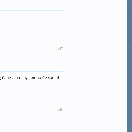
#67
ng đang ấm dần, bọn nó đẻ sớm thì
#68