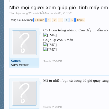
Nhờ mọi người xem giúp giới tính mấy em t
Thảo luận trong '
Cá cảnh
' bắt đầu bởi
vhn86
,
21/10/11
.
Trang 4 của 5 trang
< Trước
1
2
3
4
5
Tiếp >
Có 1 con trống abino,. Con đấy thì đầu nó
Chụp lại con 3 màu.
Soncb
Soncb
,
25/10/11
Active Member
Mà tự nhiên bọn cá trong bể giờ quay sang
Soncb
,
25/10/11