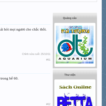
Quảng cáo
ải hỏi mọi ngươi cho chắc thôi.
Chỉnh sửa cuối:
25/10/11
#61
Thư viện
 trong bể 60.
#62