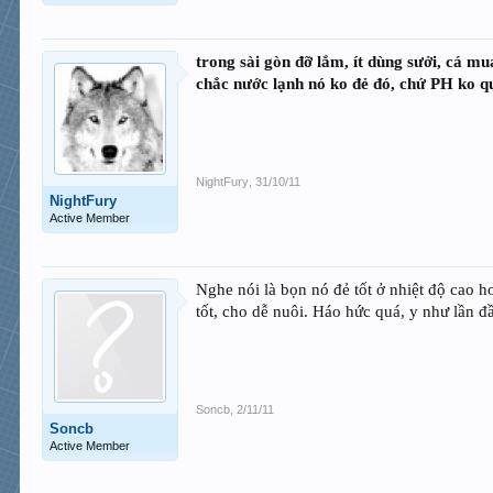
trong sài gòn đỡ lắm, ít dùng sưởi, cá mu
chắc nước lạnh nó ko đẻ đó, chứ PH ko q
NightFury
,
31/10/11
NightFury
Active Member
Nghe nói là bọn nó đẻ tốt ở nhiệt độ cao 
tốt, cho dễ nuôi. Háo hức quá, y như lần 
Soncb
,
2/11/11
Soncb
Active Member