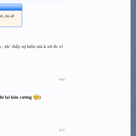
ốt, cho dễ
n , nh` thấy sợ luôn mà k nở đc vì
#69
khỉ lai kim cương
)
#70