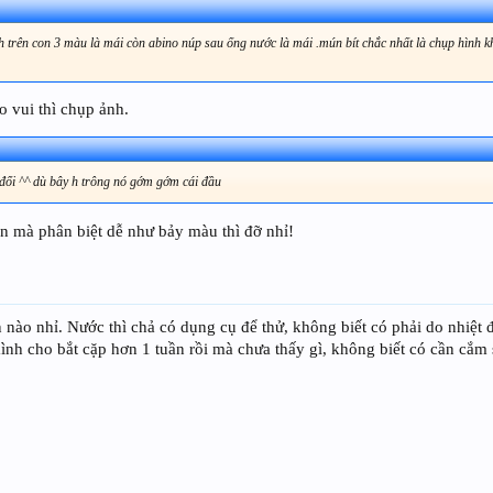
h trên con 3 màu là mái còn abino núp sau ống nước là mái .mún bít chắc nhất là chụp hình k
 vui thì chụp ảnh.
y đổi ^^ dù bây h trông nó gớm gớm cái đầu
ên mà phân biệt dễ như bảy màu thì đỡ nhỉ!
ện nào nhỉ. Nước thì chả có dụng cụ để thử, không biết có phải do nhiệ
ình cho bắt cặp hơn 1 tuần rồi mà chưa thấy gì, không biết có cần cắm