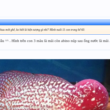
hau mới ghê, ko biết là hiện tượng gì nhỉ? Mình nuôi 11 con trong bể 60.
âu ^^ . Hình trên con 3 màu là mái còn abino núp sau ống nước là mái 