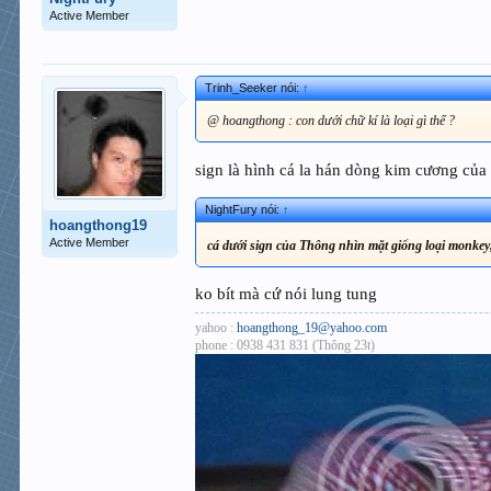
Active Member
Trinh_Seeker nói:
↑
@ hoangthong : con dưới chữ kí là loại gì thế ?
sign là hình cá la hán dòng kim cương củ
NightFury nói:
↑
hoangthong19
Active Member
cá dưới sign của Thông nhìn mặt giống loại monkey,
ko bít mà cứ nói lung tung
yahoo :
hoangthong_19@yahoo.com
phone : 0938 431 831 (Thông 23t)