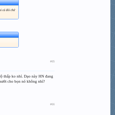
hi cá đói chứ
#65
t độ thấp ko nhỉ. Dạo này HN đang
 sưởi cho bọn nó không nhỉ?
#66