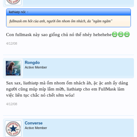
liathiatp nói:
↑
fullmask em hốt của anh, người ốm nhom ốm nhách, da "ngăm ngăm"
Con fullmask này sao giống chủ nó thế nhẻy hehehehe
4/12/08
Rongdo
Active Member
Sax sax, liathiatp mà ốm nhom ốm nhách àh, ặc ặc anh ấy dáng
người cũng múp míp lắm mừh, liathiatp cho em FullMask làm
việc liên tục chắc nó chết sớm wóa!
4/12/08
Converse
Active Member