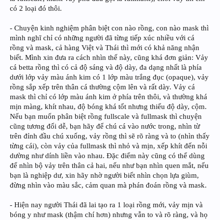
có 2 loại đó thôi.
- Chuyện kinh nghiệm phân biệt con nào rồng, con nào mask thì
mình nghĩ chỉ có những người đã từng tiếp xúc nhiều với cá
rồng và mask, cả hàng Việt và Thái thì mới có khả năng nhận
biết. Mình xin đưa ra cách nhìn thế này, cũng khá đơn giản: Vảy
cá betta rồng thì có cả độ sáng và độ dày, đa dạng nhất là phía
dưới lớp vảy màu ánh kim có 1 lớp màu trắng đục (opaque), vảy
rồng sắp xếp trên thân cá thường cộm lên và rất dày. Vảy cá
mask thì chỉ có lớp màu ánh kim ở phía trên thôi, và thường khá
mịn màng, khít nhau, độ bóng khá tốt nhưng thiếu độ dày, cộm.
Nếu bạn muốn phân biệt rồng fullscale và fullmask thì chuyện
cũng tương đối dễ, bạn hãy để chú cá vào nước trong, nhìn từ
trên đỉnh đầu chú xuống, vảy rồng thì sẽ rõ ràng và to (nhìn thấy
từng cái), còn vảy của fullmask thì nhỏ và mịn, xếp khít đến nỗi
dường như dính liền vào nhau. Đặc điểm này cũng có thể dùng
để nhìn bộ vảy trên thân cả hai, nếu như bạn nhìn quen mắt, nếu
bạn là nghiệp dư, xin hãy nhờ người biết nhìn chọn lựa giùm,
đừng nhìn vào màu sắc, cảm quan mà phán đoán rồng và mask.
- Hiện nay người Thái đã lai tạo ra 1 loại rồng mới, vảy mịn và
bóng y như mask (thậm chí hơn) nhưng vẫn to và rõ ràng, và họ