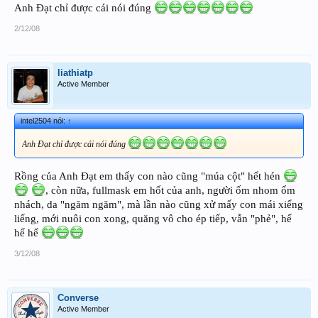
Anh Đạt chỉ được cái nói đúng
2/12/08
liathiatp
Active Member
intel2504 nói:
↑
Anh Đạt chỉ được cái nói đúng
Rồng của Anh Đạt em thấy con nào cũng "múa cột" hết hén
, còn nữa, fullmask em hốt của anh, người ốm nhom ốm
nhách, da "ngăm ngăm", mà lần nào cũng xử mấy con mái xiểng
liểng, mới nuôi con xong, quăng vô cho ép tiếp, vẫn "phẻ", hế
hế hế
3/12/08
Converse
Active Member