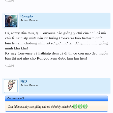
4/12/08
Rongdo
Active Member
Hì, sozzy đùa thui, tại Converse bảo giống y chủ của chú cá mà
chủ là liathiatp mừh nên >> tưởng Converse bảo liathiatp chứ!
bữa lên anh chidung nhìn sơ sơ giờ nhớ lại tưởng múp míp giống
mình khà khà!
Kỳ này Converse và liathiatp đem cá đi thi có con nào đẹp muốn
bán thì nói nhỏ cho Rongdo xem được làm lun hén!
4/12/08
N2D
Active Member
Converse nói:
↑
Con fullmask này sao giống chủ nó thế nhẻy hehehehe