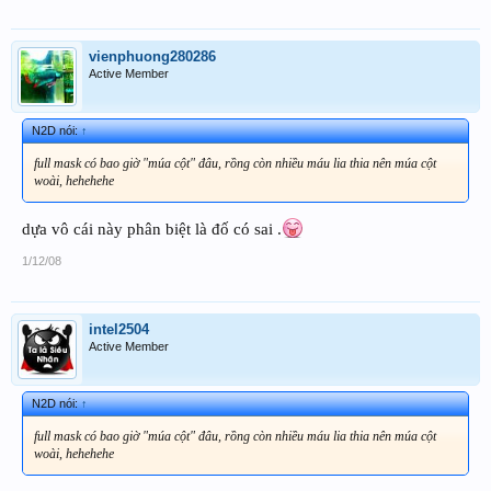
vienphuong280286
Active Member
N2D nói:
↑
full mask có bao giờ "múa cột" đâu, rồng còn nhiều máu lia thia nên múa cột
woài, hehehehe
dựa vô cái này phân biệt là đố có sai .
1/12/08
intel2504
Active Member
N2D nói:
↑
full mask có bao giờ "múa cột" đâu, rồng còn nhiều máu lia thia nên múa cột
woài, hehehehe