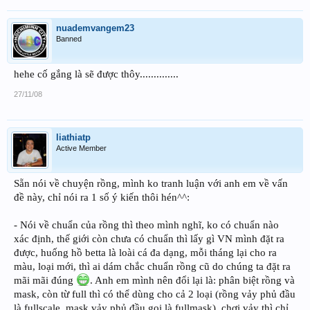
nuademvangem23
Banned
hehe cố gắng là sẽ được thôy..............
27/11/08
liathiatp
Active Member
Sẵn nói về chuyện rồng, mình ko tranh luận với anh em về vấn
đề này, chỉ nói ra 1 số ý kiến thôi hén^^:
- Nói về chuẩn của rồng thì theo mình nghĩ, ko có chuẩn nào
xác định, thế giới còn chưa có chuẩn thì lấy gì VN mình đặt ra
được, huống hồ betta là loài cá đa dạng, mỗi tháng lại cho ra
màu, loại mới, thì ai dám chắc chuẩn rồng cũ do chúng ta đặt ra
mãi mãi đúng
. Anh em mình nên đổi lại là: phân biệt rồng và
mask, còn từ full thì có thể dùng cho cả 2 loại (rồng vảy phủ đầu
là fullscale, mask vảy phủ đầu gọi là fullmask), chơi vảy thì chỉ