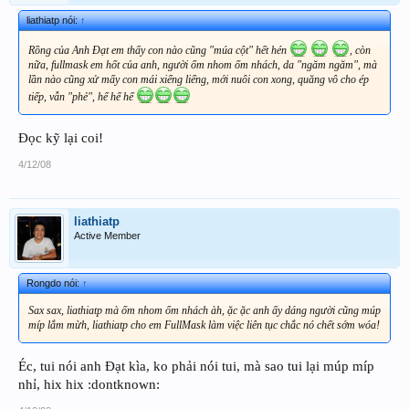
liathiatp nói:
↑
Rồng của Anh Đạt em thấy con nào cũng "múa cột" hết hén
, còn
nữa, fullmask em hốt của anh, người ốm nhom ốm nhách, da "ngăm ngăm", mà
lần nào cũng xử mấy con mái xiểng liểng, mới nuôi con xong, quăng vô cho ép
tiếp, vẫn "phẻ", hế hế hế
Đọc kỹ lại coi!
4/12/08
liathiatp
Active Member
Rongdo nói:
↑
Sax sax, liathiatp mà ốm nhom ốm nhách àh, ặc ặc anh ấy dáng người cũng múp
míp lắm mừh, liathiatp cho em FullMask làm việc liên tục chắc nó chết sớm wóa!
Éc, tui nói anh Đạt kìa, ko phải nói tui, mà sao tui lại múp míp
nhỉ, hix hix :dontknown: