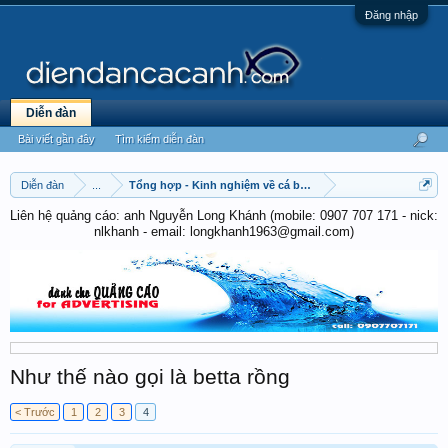
Đăng nhập
Diễn đàn
Bài viết gần đây
Tìm kiếm diễn đàn
Diễn đàn
...
Tổng hợp - Kinh nghiệm về cá betta
Liên hệ quảng cáo: anh Nguyễn Long Khánh (mobile: 0907 707 171 - nick:
nlkhanh - email: longkhanh1963@gmail.com)
Như thế nào gọi là betta rồng
< Trước
1
2
3
4