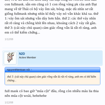
con fullmask. sẵn em cũng có 1 con rồng vàng pk của anh Đạt
mang về từ Thái có bộ vảy ôm sát, bóng. mặc dù nhìn sơ rất
giống fullmask nhưng nhìn kĩ thấy vảy nó vẫn khác khá xa. thứ
1: vảy ôm sát nhưng vẫn dày hơn hẳn. thứ 2: các thớ vảy nhìn
rất rõ ràng và chồng khít lên nhau, khoảng cách 2 vảy rất gần.
thứ 3: (cái này chủ quan) cảm giác rồng vẫn là rất rõ ràng, anh
em có thể kiểm chứng...
1/12/08
N2D
Active Member
nguyenthientoan nói:
↑
thứ 3: (cái này chủ quan) cảm giác rồng vẫn là rất rõ ràng, anh em có thể kiểm
chứng...
full mask có bao giờ "múa cột" đâu, rồng còn nhiều máu lia thia
nên múa cột woài, hehehehe
1/12/08