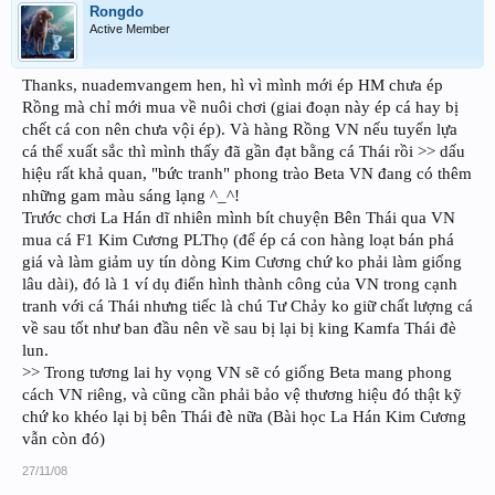
Rongdo
Active Member
Thanks, nuademvangem hen, hì vì mình mới ép HM chưa ép
Rồng mà chỉ mới mua về nuôi chơi (giai đoạn này ép cá hay bị
chết cá con nên chưa vội ép). Và hàng Rồng VN nếu tuyển lựa
cá thể xuất sắc thì mình thấy đã gần đạt bằng cá Thái rồi >> dấu
hiệu rất khả quan, "bức tranh" phong trào Beta VN đang có thêm
những gam màu sáng lạng ^_^!
Trước chơi La Hán dĩ nhiên mình bít chuyện Bên Thái qua VN
mua cá F1 Kim Cương PLThọ (để ép cá con hàng loạt bán phá
giá và làm giảm uy tín dòng Kim Cương chứ ko phải làm giống
lâu dài), đó là 1 ví dụ điển hình thành công của VN trong cạnh
tranh với cá Thái nhưng tiếc là chú Tư Chảy ko giữ chất lượng cá
về sau tốt như ban đầu nên về sau bị lại bị king Kamfa Thái đè
lun.
>> Trong tương lai hy vọng VN sẽ có giống Beta mang phong
cách VN riêng, và cũng cần phải bảo vệ thương hiệu đó thật kỹ
chứ ko khéo lại bị bên Thái đè nữa (Bài học La Hán Kim Cương
vẫn còn đó)
27/11/08