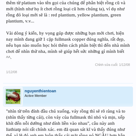
thêm từ platium vào tên gọi của chúng để phân biệt rồng cũ và
mới (hình như họ ít chơi rồng loại cũ hơn chúng ta), ví dụ như
rồng đỏ loại mới sẽ là : red plantium, yellow plantium, green
plantium, v.v...
Vài dòng ý kiến, hy vọng gúp được những bạn mới chơi, hiện
nay mình đang giữ 1 cặp fullmask copper đúng nghĩa, rất đẹp,
nếu bạn nào muốn học hỏi thêm cách phân biệt thì đến nhà mình
chơi để nhìn thử nha, mình sẽ giúp hết sức những gì mình biết
^^.
Chỉnh sửa cuối:
1/12/08
1/12/08
nguyenthientoan
Active Member
"nhìn từ trên đỉnh đầu chú xuống, vảy rồng thì sẽ rõ ràng và to
(nhìn thấy từng cái), còn vảy của fullmask thì nhỏ và mịn, xếp
khít đến nỗi dường như dính liền vào nhau", câu này anh
liathiatp nói rất chính xác. em đã quan sát kĩ và thấy đúng như
thế, vì lẽ đó anh em luôn thấy cái mặt rồng nó NGẦU hơn hẳn