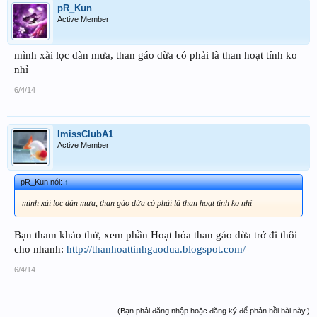
pR_Kun
Active Member
mình xài lọc dàn mưa, than gáo dừa có phải là than hoạt tính ko
nhỉ
6/4/14
ImissClubA1
Active Member
pR_Kun nói:
↑
mình xài lọc dàn mưa, than gáo dừa có phải là than hoạt tính ko nhỉ
Bạn tham khảo thử, xem phần Hoạt hóa than gáo dừa trở đi thôi
cho nhanh:
http://thanhoattinhgaodua.blogspot.com/
6/4/14
(Bạn phải đăng nhập hoặc đăng ký để phản hồi bài này.)