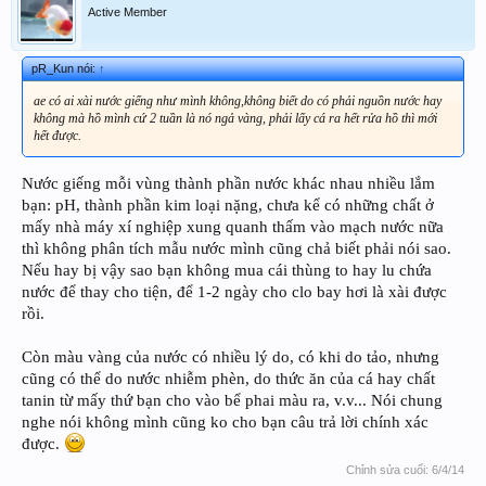
Active Member
pR_Kun nói:
↑
ae có ai xài nước giếng như mình không,không biết do có phải nguồn nước hay
không mà hồ mình cứ 2 tuần là nó ngả vàng, phải lấy cá ra hết rửa hồ thì mới
hết được.
Nước giếng mỗi vùng thành phần nước khác nhau nhiều lắm
bạn: pH, thành phần kim loại nặng, chưa kể có những chất ở
mấy nhà máy xí nghiệp xung quanh thấm vào mạch nước nữa
thì không phân tích mẫu nước mình cũng chả biết phải nói sao.
Nếu hay bị vậy sao bạn không mua cái thùng to hay lu chứa
nước để thay cho tiện, để 1-2 ngày cho clo bay hơi là xài được
rồi.
Còn màu vàng của nước có nhiều lý do, có khi do tảo, nhưng
cũng có thể do nước nhiễm phèn, do thức ăn của cá hay chất
tanin từ mấy thứ bạn cho vào bể phai màu ra, v.v... Nói chung
nghe nói không mình cũng ko cho bạn câu trả lời chính xác
được.
Chỉnh sửa cuối:
6/4/14