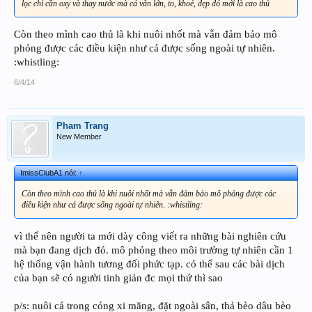
lọc chỉ cần oxy và thay nước mà cá vẫn lớn, to, khoẻ, đẹp đó mới là cao thủ
Còn theo mình cao thủ là khi nuôi nhốt mà vẫn đảm bảo mô
phỏng được các điều kiện như cá được sống ngoài tự nhiên.
:whistling:
6/4/14
Pham Trang
New Member
ImissClubA1 nói:
↑
Còn theo mình cao thủ là khi nuôi nhốt mà vẫn đảm bảo mô phỏng được các
điều kiện như cá được sống ngoài tự nhiên. :whistling:
vì thế nên người ta mới dày công viết ra những bài nghiên cứu
mà bạn đang dịch đó. mô phỏng theo môi trường tự nhiên cần 1
hệ thống vận hành tương đối phức tạp. có thể sau các bài dịch
của bạn sẽ có người tinh giản đc mọi thứ thì sao
p/s: nuôi cá trong cóng xi măng, đặt ngoài sân, thả bèo dâu bèo