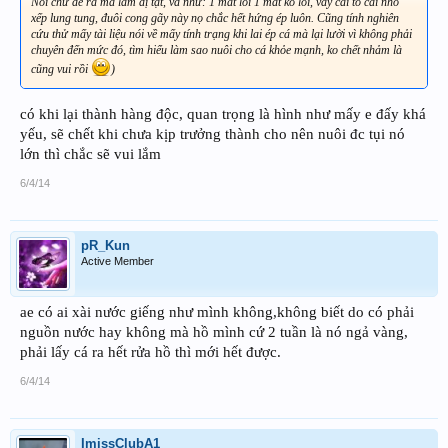
Nói chứ đẻ ra mà lắm dị tật, vd như: 1 mắt lồi 1 mắt ko lồi, vảy cái to cái nhỏ
xếp lung tung, đuôi cong gãy này nọ chắc hết hứng ép luôn. Cũng tính nghiên
cứu thử mấy tài liệu nói về mấy tính trạng khi lai ép cá mà lại lười vì không phải
chuyên đến mức đó, tìm hiểu làm sao nuôi cho cá khỏe mạnh, ko chết nhảm là
cũng vui rồi
)
có khi lại thành hàng độc, quan trọng là hình như mấy e đấy khá
yếu, sẽ chết khi chưa kịp trưởng thành cho nên nuôi đc tụi nó
lớn thì chắc sẽ vui lắm
6/4/14
pR_Kun
Active Member
ae có ai xài nước giếng như mình không,không biết do có phải
nguồn nước hay không mà hồ mình cứ 2 tuần là nó ngả vàng,
phải lấy cá ra hết rửa hồ thì mới hết được.
6/4/14
ImissClubA1