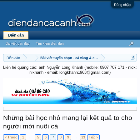
Đăng nhập
Diễn đàn
Bài viết gần đây
Tìm kiếm diễn đàn
Diễn đàn
...
Bài viết tuyển chọn - cá vàng & cá chép
Liên hệ quảng cáo: anh Nguyễn Long Khánh (mobile: 0907 707 171 - nick:
nlkhanh - email: longkhanh1963@gmail.com)
Những bài học nhỏ mang lại kết quả to cho
người mới nuôi cá
< Trước
1
←
5
6
7
8
9
→
13
Tiếp >