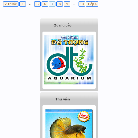
< Trước
1
←
5
6
7
8
9
→
13
Tiếp >
Quảng cáo
Thư viện