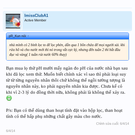
ImissClubA1
Active Member
pR_Kun nói:
↑
nhà mình có 2 bình lọc to để lọc phèn, dẫn qua 1 bồn chứa để mọi người xài. khi
rửa hồ và cho nước mới thì nó trong vắt cực kỳ, nhưng đến tuần 2 thì bắt đầu
đục và vàng( 1 tuần rút nước 60% thay)
Bạn mua lọ thử pH mười mấy ngàn đo pH của nước nhà bạn sau
khi đã lọc xem thử. Muốn biết chính xác vì sao thì phải loại suy
từ từ từng nguyên nhân thôi chứ không thể ngồi tưởng tượng là
nguyên nhân này, ko phải nguyên nhân kia được. Chưa kể có
khi vì 2-3 lý do đồng thời nữa, không phải là không thể xảy ra.
P/s: Bạn có thể dùng than hoạt tính đặt vào hộp lọc, than hoạt
tính có thể hấp phụ những chất gây màu cho nước.
Chỉnh sửa cuối:
6/4/14
6/4/14