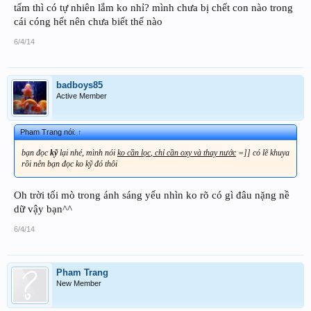
tấm thì có tự nhiên lắm ko nhỉ? mình chưa bị chết con nào trong
cái cóng hết nên chưa biết thế nào
6/4/14
badboys85
Active Member
Pham Trang nói:
↑
bạn đọc
kỹ
lại nhé, mình nói
ko cần lọc
,
chỉ cần oxy và thay nước
=]] có lẽ khuya
rồi nên bạn đọc ko kỹ đó thôi
Oh trời tối mò trong ánh sáng yếu nhìn ko rõ có gì đâu nặng nề
dữ vậy bạn^^
6/4/14
Pham Trang
New Member