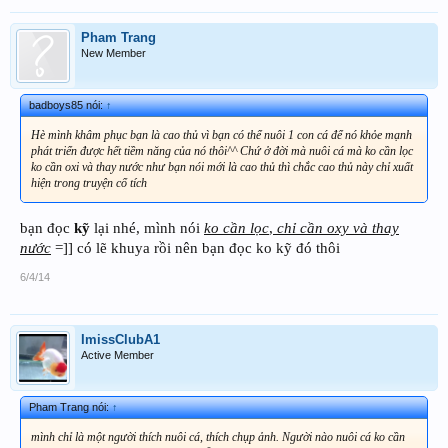
Pham Trang
New Member
badboys85 nói:
↑
Hè mình khâm phục bạn là cao thủ vì bạn có thể nuôi 1 con cá để nó khỏe mạnh
phát triển được hết tiềm năng của nó thôi^^ Chứ ở đời mà nuôi cá mà ko cần lọc
ko cần oxi và thay nước như bạn nói mới là cao thủ thì chắc cao thủ này chỉ xuất
hiện trong truyện cổ tích
bạn đọc
kỹ
lại nhé, mình nói
ko cần lọc
,
chỉ cần oxy và thay
nước
=]] có lẽ khuya rồi nên bạn đọc ko kỹ đó thôi
6/4/14
ImissClubA1
Active Member
Pham Trang nói:
↑
mình chỉ là một người thích nuôi cá, thích chụp ảnh. Người nào nuôi cá ko cần