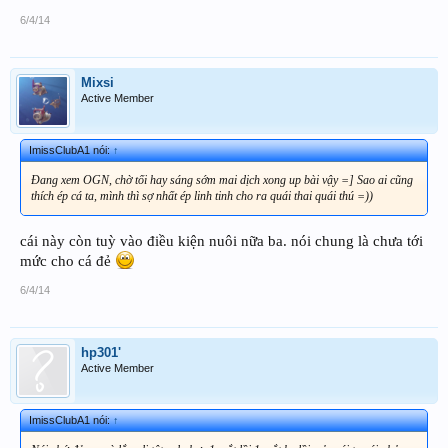
6/4/14
Mixsi
Active Member
ImissClubA1 nói:
↑
Đang xem OGN, chờ tối hay sáng sớm mai dịch xong up bài vậy =] Sao ai cũng
thích ép cá ta, mình thì sợ nhất ép linh tinh cho ra quái thai quái thú =))
cái này còn tuỳ vào điều kiện nuôi nữa ba. nói chung là chưa tới
mức cho cá đẻ
6/4/14
hp301'
Active Member
ImissClubA1 nói:
↑