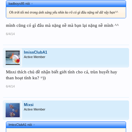
badboys85 nói:
↑
Oh trời tối mò trong ánh sáng yếu nhìn ko rõ có gì đâu nặng nề dữ vậy bạn^^
mình cũng có gì đâu mà nặng nề mà bạn lại nặng nề mình ^^
6/4/14
ImissClubA1
Active Member
Misxi thích chủ đề nhận biết giới tính cho cá, trùn huyết hay
than hoạt tính ku? =))
6/4/14
Mixsi
Active Member
ImissClubA1 nói:
↑