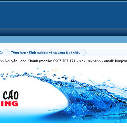
Koi
Tổng hợp - Kinh nghiệm về cá vàng & cá chép
anh Nguyễn Long Khánh (mobile: 0907 707 171 - nick: nlkhanh - email: long