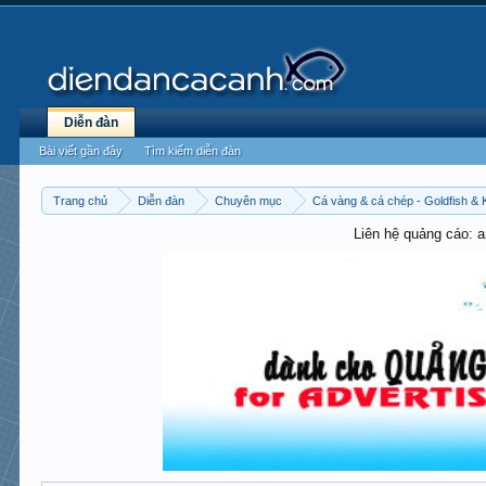
Diễn đàn
Bài viết gần đây
Tìm kiếm diễn đàn
Trang chủ
Diễn đàn
Chuyên mục
Cá vàng & cá chép - Goldfish & 
Liên hệ quảng cáo: 