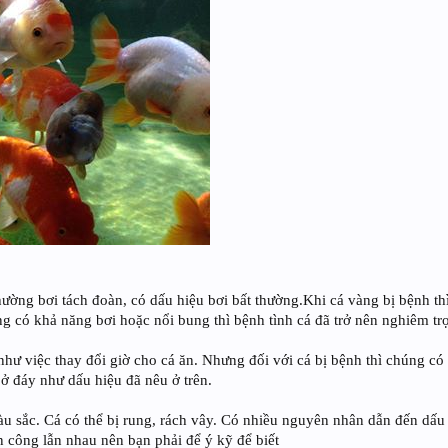
hường bơi tách đoàn, có dấu hiệu bơi bất thường.Khi cá vàng bị bệnh t
ng có khả năng bơi hoặc nổi bung thì bệnh tình cá đã trở nên nghiêm tr
ư việc thay đổi giờ cho cá ăn. Nhưng đối với cá bị bệnh thì chúng có t
 đáy như dấu hiệu đã nêu ở trên.
àu sắc. Cá có thể bị rung, rách vây. Có nhiều nguyên nhân dẫn đến dấu
ấn công lẫn nhau nên bạn phải để ý kỹ để biết