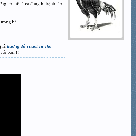
ứng có thể là cá đang bị bệnh táo
 trong bể.
g là
hướng dẫn nuôi cá cho
với bạn !!