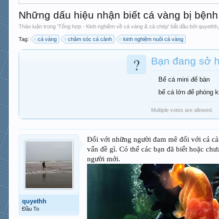
Những dấu hiệu nhận biết cá vàng bị bệnh
Thảo luận trong '
Tổng hợp - Kinh nghiệm về cá vàng & cá chép
' bắt đầu bởi
quyethh
Tag:
cá vàng
chăm sóc cá cảnh
kinh nghiệm nuôi cá vàng
?
Bạn đang sở h
Bể cá mini để bàn
bể cá lớn để phòng 
Multiple votes are allowed.
Đối với những người đam mê đối với cá cả
vấn đề gì. Có thể các bạn đã biết hoặc ch
người mới.
quyethh
Đầu To