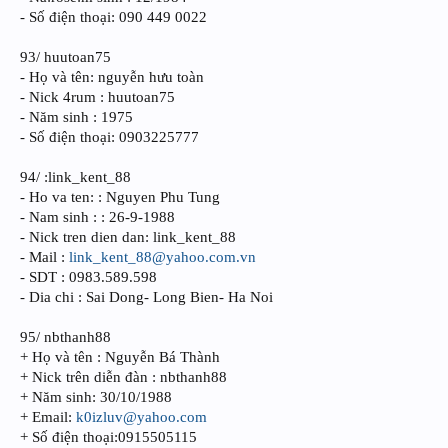
- Số điện thoại: 090 449 0022
93/ huutoan75
- Họ và tên: nguyễn hưu toàn
- Nick 4rum : huutoan75
- Năm sinh : 1975
- Số điện thoại: 0903225777
94/ :link_kent_88
- Ho va ten: : Nguyen Phu Tung
- Nam sinh : : 26-9-1988
- Nick tren dien dan: link_kent_88
- Mail :
link_kent_88@yahoo.com.vn
- SDT : 0983.589.598
- Dia chi : Sai Dong- Long Bien- Ha Noi
95/ nbthanh88
+ Họ và tên : Nguyễn Bá Thành
+ Nick trên diễn đàn : nbthanh88
+ Năm sinh: 30/10/1988
+ Email:
k0izluv@yahoo.com
+ Số điện thoại:0915505115