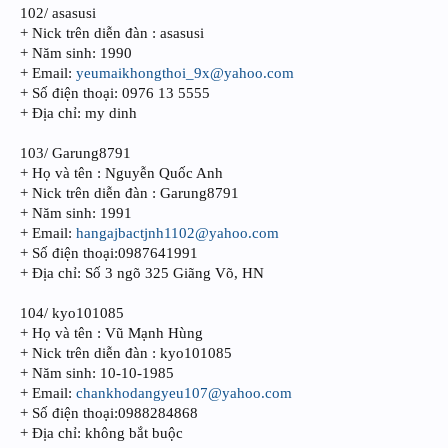
102/ asasusi
+ Nick trên diễn đàn : asasusi
+ Năm sinh: 1990
+ Email:
yeumaikhongthoi_9x@yahoo.com
+ Số điện thoại: 0976 13 5555
+ Địa chỉ: my dinh
103/ Garung8791
+ Họ và tên : Nguyễn Quốc Anh
+ Nick trên diễn đàn : Garung8791
+ Năm sinh: 1991
+ Email:
hangajbactjnh1102@yahoo.com
+ Số điện thoại:0987641991
+ Địa chỉ: Số 3 ngõ 325 Giãng Võ, HN
104/ kyo101085
+ Họ và tên : Vũ Mạnh Hùng
+ Nick trên diễn đàn : kyo101085
+ Năm sinh: 10-10-1985
+ Email:
chankhodangyeu107@yahoo.com
+ Số điện thoại:0988284868
+ Địa chỉ: không bắt buộc