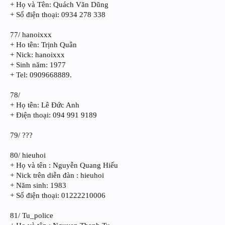
+ Họ và Tên: Quách Văn Dũng
+ Số điện thoại: 0934 278 338
77/ hanoixxx
+ Ho tên: Trịnh Quân
+ Nick: hanoixxx
+ Sinh năm: 1977
+ Tel: 0909668889.
78/
+ Họ tên: Lê Đức Anh
+ Điện thoại: 094 991 9189
79/ ???
80/ hieuhoi
+ Họ và tên : Nguyễn Quang Hiếu
+ Nick trên diễn đàn : hieuhoi
+ Năm sinh: 1983
+ Số điện thoại: 01222210006
81/ Tu_police