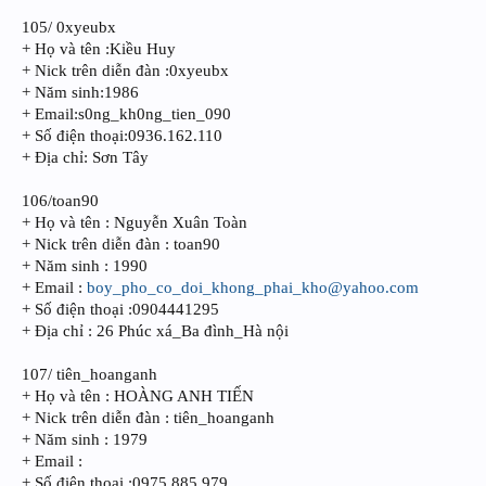
105/ 0xyeubx
+ Họ và tên :Kiều Huy
+ Nick trên diễn đàn :0xyeubx
+ Năm sinh:1986
+ Email:s0ng_kh0ng_tien_090
+ Số điện thoại:0936.162.110
+ Địa chỉ: Sơn Tây
106/toan90
+ Họ và tên : Nguyễn Xuân Toàn
+ Nick trên diễn đàn : toan90
+ Năm sinh : 1990
+ Email :
boy_pho_co_doi_khong_phai_kho@yahoo.com
+ Số điện thoại :0904441295
+ Địa chỉ : 26 Phúc xá_Ba đình_Hà nội
107/ tiên_hoanganh
+ Họ và tên : HOÀNG ANH TIẾN
+ Nick trên diễn đàn : tiên_hoanganh
+ Năm sinh : 1979
+ Email :
+ Số điện thoại :0975.885.979