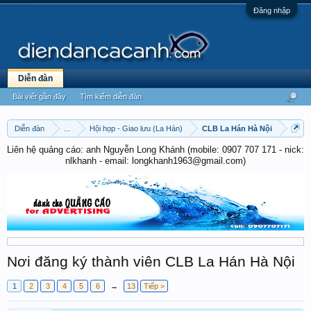
Đăng nhập
Diễn đàn
Bài viết gần đây
Tìm kiếm diễn đàn
Diễn đàn
...
Hội họp - Giao lưu (La Hán)
CLB La Hán Hà Nội
Liên hệ quảng cáo: anh Nguyễn Long Khánh (mobile: 0907 707 171 - nick:
nlkhanh - email: longkhanh1963@gmail.com)
Nơi đăng ký thành viên CLB La Hán Hà Nội
1
2
3
4
5
6
→
13
Tiếp >