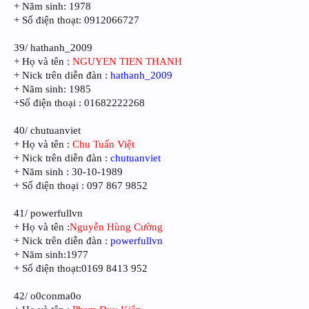
+ Năm sinh: 1978
+ Số điện thoạt: 0912066727
39/ hathanh_2009
+ Họ và tên :
NGUYEN TIEN THANH
+ Nick trên diễn đàn :
hathanh_2009
+ Năm sinh: 1985
+Số điện thoại : 01682222268
40/ chutuanviet
+ Họ và tên :
Chu Tuấn Việt
+ Nick trên diễn đàn :
chutuanviet
+ Năm sinh : 30-10-1989
+ Số điện thoại : 097 867 9852
41/ powerfullvn
+ Họ và tên :
Nguyễn Hùng Cường
+ Nick trên diễn đàn :
powerfullvn
+ Năm sinh:1977
+ Số điện thoạt:0169 8413 952
42/ o0conma0o