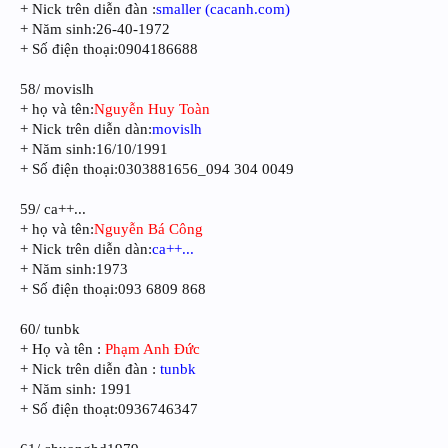
+ Nick trên diễn đàn :
smaller (cacanh.com)
+ Năm sinh:26-40-1972
+ Số điện thoại:0904186688
58/ movislh
+ họ và tên:
Nguyễn Huy Toàn
+ Nick trên diễn dàn:
movislh
+ Năm sinh:16/10/1991
+ Số điện thoại:0303881656_094 304 0049
59/ ca++...
+ họ và tên:
Nguyễn Bá Công
+ Nick trên diễn dàn:
ca++...
+ Năm sinh:1973
+ Số điện thoại:093 6809 868
60/ tunbk
+ Họ và tên :
Phạm Anh Đức
+ Nick trên diễn đàn :
tunbk
+ Năm sinh: 1991
+ Số điện thoạt:0936746347