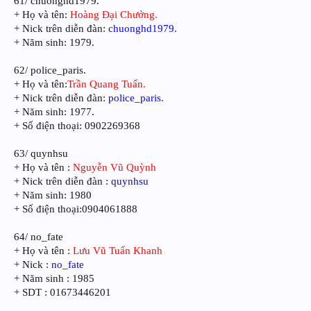
61/ chuonghd1979.
+ Họ và tên:
Hoàng Đại Chưởng.
+ Nick trên diễn đàn:
chuonghd1979.
+ Năm sinh: 1979.
62/ police_paris.
+ Họ và tên:
Trần Quang Tuấn.
+ Nick trên diễn đàn:
police_paris.
+ Năm sinh: 1977.
+ Số điện thoại: 0902269368
63/ quynhsu
+ Họ và tên :
Nguyễn Vũ Quỳnh
+ Nick trên diễn đàn :
quynhsu
+ Năm sinh: 1980
+ Số điện thoại:0904061888
64/ no_fate
+ Họ và tên :
Lưu Vũ Tuấn Khanh
+ Nick :
no_fate
+ Năm sinh : 1985
+ SDT : 01673446201