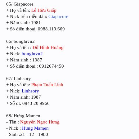
65/ Giapacore
+ Họ và tên:
Lê Hữu Giáp
+ Nick trên diễn đàn:
Giapacore
+ Năm sinh: 1981
+ Số điện thoại: 0988.119.669
66/ bongluvn2
+ Họ và tên :
Đỗ Đình Hoàng
+ Nick:
bongluvn2
+ Năm sinh : 1987
+ Số điện thoại : 0912674450
67/ Linhsory
+ Họ và tên:
Phạm Tuấn Linh
+ Nick:
Linhsory
+ Năm sinh: 1987
+ Số đt: 0943 20 9966
68/ Hưng Mamen
- Tên :
Nguyễn Ngọc Hưng
- Nick :
Hưng Mamen
- Sinh :21 - 12 - 1980