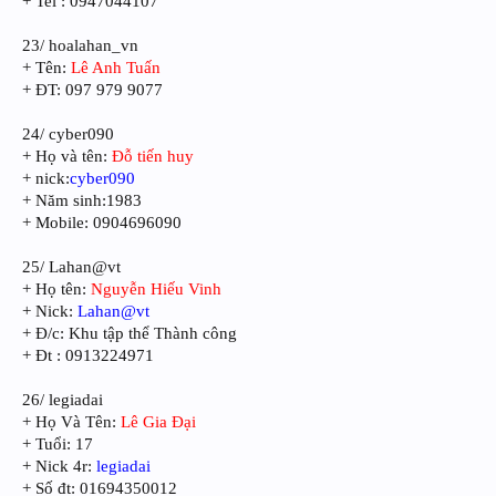
+ Tel : 0947044107
23/ hoalahan_vn
+ Tên:
Lê Anh Tuấn
+ ĐT: 097 979 9077
24/ cyber090
+ Họ và tên:
Đỗ tiến huy
+ nick:
cyber090
+ Năm sinh:1983
+ Mobile: 0904696090
25/ Lahan@vt
+ Họ tên:
Nguyễn Hiếu Vinh
+ Nick:
Lahan@vt
+ Đ/c: Khu tập thể Thành công
+ Đt : 0913224971
26/ legiadai
+ Họ Và Tên:
Lê Gia Đại
+ Tuổi: 17
+ Nick 4r:
legiadai
+ Số đt: 01694350012