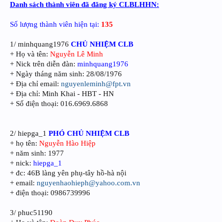
Danh sách thành viên đã đăng ký CLBLHHN:
Số lượng thành viên hiện tại:
135
1/ minhquang1976
CHỦ NHIỆM CLB
+ Họ và tên:
Nguyễn Lê Minh
+ Nick trên diễn đàn:
minhquang1976
+ Ngày tháng năm sinh: 28/08/1976
+ Địa chỉ email:
nguyenleminh@fpt.vn
+ Địa chỉ: Minh Khai - HBT - HN
+ Số điện thoại: 016.6969.6868
2/ hiepga_1
PHÓ CHỦ NHIỆM CLB
+ họ tên:
Nguyễn Hào Hiệp
+ năm sinh: 1977
+ nick:
hiepga_1
+ đc: 46B làng yên phụ-tây hồ-hà nội
+ email:
nguyenhaohieph@yahoo.com.vn
+ điện thoại: 0986739996
3/ phuc51190