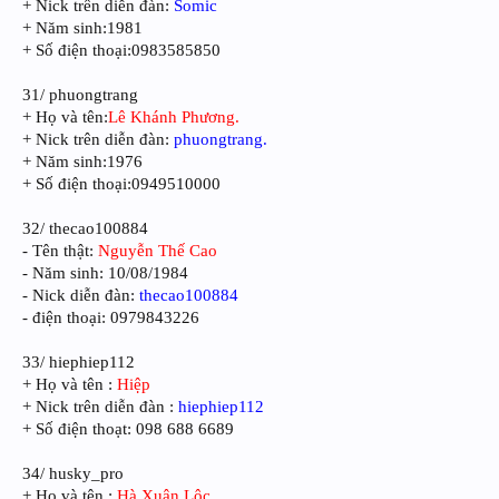
+ Nick trên diễn đàn:
Somic
+ Năm sinh:1981
+ Số điện thoại:0983585850
31/ phuongtrang
+ Họ và tên:
Lê Khánh Phương.
+ Nick trên diễn đàn:
phuongtrang.
+ Năm sinh:1976
+ Số điện thoại:0949510000
32/ thecao100884
- Tên thật:
Nguyễn Thế Cao
- Năm sinh: 10/08/1984
- Nick diễn đàn:
thecao100884
- điện thoại: 0979843226
33/ hiephiep112
+ Họ và tên :
Hiệp
+ Nick trên diễn đàn :
hiephiep112
+ Số điện thoạt: 098 688 6689
34/ husky_pro
+ Họ và tên :
Hà Xuân Lộc