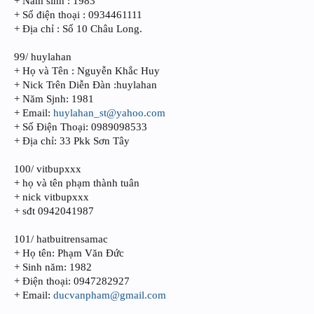
+ Năm sinh : 1983
+ Số điện thoại : 0934461111
+ Địa chỉ : Số 10 Châu Long.
99/ huylahan
+ Họ và Tên : Nguyễn Khắc Huy
+ Nick Trên Diễn Đàn :huylahan
+ Năm Sjnh: 1981
+ Email:
huylahan_st@yahoo.com
+ Số Điện Thoại: 0989098533
+ Địa chỉ: 33 Pkk Sơn Tây
100/ vitbupxxx
+ họ và tên phạm thành tuân
+ nick vitbupxxx
+ sđt 0942041987
101/ hatbuitrensamac
+ Họ tên: Phạm Văn Đức
+ Sinh năm: 1982
+ Điện thoại: 0947282927
+ Email:
ducvanpham@gmail.com