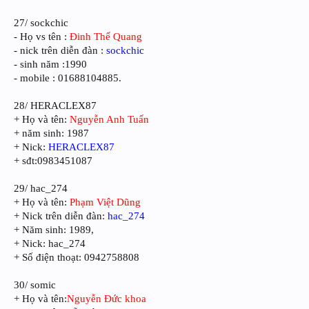
27/ sockchic
- Họ vs tên :
Đinh Thế Quang
- nick trên diễn đàn :
sockchic
- sinh năm :1990
- mobile : 01688104885.
28/ HERACLEX87
+ Họ và tên:
Nguyễn Anh Tuấn
+ năm sinh: 1987
+ Nick:
HERACLEX87
+ sđt:0983451087
29/ hac_274
+ Họ và tên:
Phạm Việt Dũng
+ Nick trên diễn đàn:
hac_274
+ Năm sinh: 1989,
+ Nick: hac_274
+ Số điện thoạt: 0942758808
30/ somic
+ Họ và tên:
Nguyễn Đức khoa