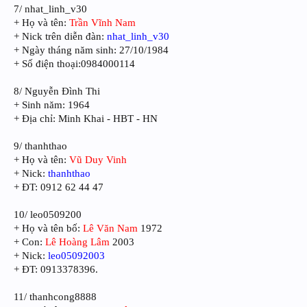
7/ nhat_linh_v30
+ Họ và tên:
Trần Vĩnh Nam
+ Nick trên diễn đàn:
nhat_linh_v30
+ Ngày tháng năm sinh: 27/10/1984
+ Số điện thoại:0984000114
8/ Nguyễn Đình Thi
+ Sinh năm: 1964
+ Địa chỉ: Minh Khai - HBT - HN
9/ thanhthao
+ Họ và tên:
Vũ Duy Vinh
+ Nick:
thanhthao
+ ĐT: 0912 62 44 47
10/ leo0509200
+ Họ và tên bố:
Lê Văn Nam
1972
+ Con:
Lê Hoàng Lâm
2003
+ Nick:
leo05092003
+ ĐT: 0913378396.
11/ thanhcong8888