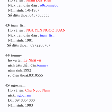
+ Họ và tên :
Phạm Duy Kiên
+ Nick trên diễn đàn :
o0conma0o
+ Năm sinh: 1-8-1987
+ Số điện thoạt:0437583553
43/ tuan_fish
+ Họ và tên :
NGUYEN NGOC TUAN
+ Nick trên diễn đàn :
tuan_fish
+ Năm sinh: 1981
+Số điện thoại : 0972288787
44/ tommy
+ họ và tên:
Lê Nhật vũ
+ nich trên diễn đàn:
tommy
+ năm sinh:1992
+ số điên thoại:8310555
45/ ngocnam
+ Họ và tên:
Chu Ngoc Nam
+ nick:
ngocnam
+ ĐT: 0948354000
+ Năm sinh: 1983