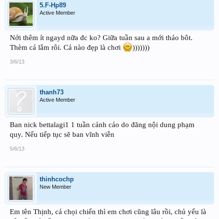
5.F-Hp89
Active Member
Nới thêm ít ngayd nữa đc ko? Giữa tuần sau a mới tháo bôt.
Thèm cá lắm rôi. Cá nào đẹp là chơi
)))))))
3/6/13
thanh73
Active Member
Ban nick bettalagi1 1 tuần cảnh cáo do đăng nội dung phạm
quy. Nếu tiếp tục sẽ ban vĩnh viễn
5/6/13
thinhcochp
New Member
Em tên Thịnh, cá chọi chiến thì em chơi cũng lâu rồi, chủ yếu là