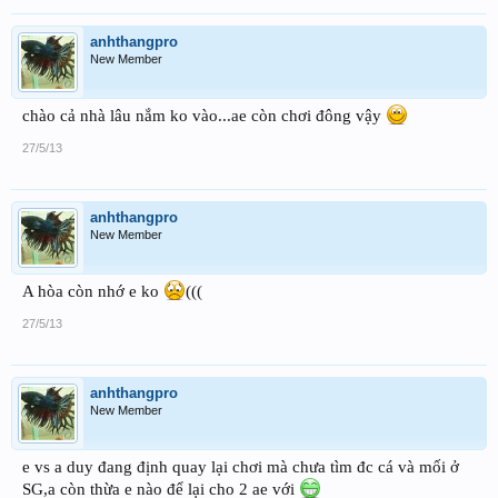
anhthangpro
New Member
chào cả nhà lâu nắm ko vào...ae còn chơi đông vậy
27/5/13
anhthangpro
New Member
A hòa còn nhớ e ko
(((
27/5/13
anhthangpro
New Member
e vs a duy đang định quay lại chơi mà chưa tìm đc cá và mối ở
SG,a còn thừa e nào để lại cho 2 ae với