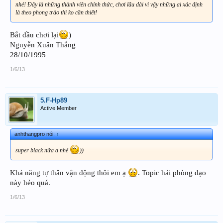
nhé! Đây là những thành viên chính thức, chơi lâu dài vì vậy những ai xác định
là theo phong trào thì ko cần thiết!
Bắt đầu chơi lại
)
Nguyễn Xuân Thắng
28/10/1995
1/6/13
5.F-Hp89
Active Member
anhthangpro nói:
↑
super black nữa a nhé
))
Khả năng tự thân vận động thôi em ạ
. Topic hải phòng dạo
này hẻo quá.
1/6/13