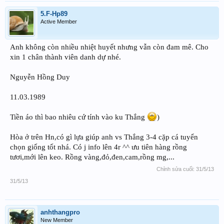
5.F-Hp89
Active Member
Anh không còn nhiều nhiệt huyết nhưng vẫn còn đam mê. Cho
xin 1 chân thành viên danh dự nhé.
Nguyễn Hồng Duy
11.03.1989
Tiền áo thì bao nhiêu cứ tính vào ku Thắng
)
Hòa ở trên Hn,có gì lựa giúp anh vs Thắng 3-4 cặp cá tuyển
chọn giống tốt nhá. Có j info lên 4r ^^ ưu tiên hàng rồng
tươi,mới lên keo. Rồng vàng,đỏ,đen,cam,rồng mg,...
Chỉnh sửa cuối:
31/5/13
31/5/13
anhthangpro
New Member