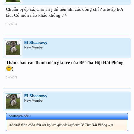
Chuẩn bị ép cá. Cho ăn j thì tiện nhỉ các đồng chí ? arte ấp hơi
lâu. Có món nào khác không :">
13/7/13
El Shaarawy
New Member
Thân chào các thanh niên già trẻ của Bê Tha Hội Hải Phòng
)
19/7/13
El Shaarawy
New Member
hoatadjen nói:
↑
hế nhô! thân chào đến với hội trẻ già các loại của Bê Tha Hải Phòng =))