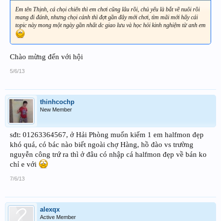
Em tên Thịnh, cá chọi chiến thì em chơi cũng lâu rồi, chủ yếu là bắt về nuôi rồi
mang đi đánh, nhưng chọi cảnh thì đợt gần đây mới chơi, tìm mãi mới hấy cái
topic này mong một ngày gần nhất dc giao lưu và học hỏi kinh nghiệm từ anh em
Chào mừng đến với hội
5/6/13
thinhcochp
New Member
sđt: 01263364567, ở Hải Phòng muốn kiếm 1 em halfmon đẹp
khó quá, có bác nào biết ngoài chợ Hàng, hồ đào vs trường
nguyễn công trứ ra thì ở đâu có nhập cá halfmon đẹp về bán ko
chỉ e với
7/6/13
alexqx
Active Member