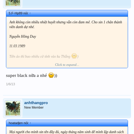
5.F-Hp89 nói:
↑
Anh không còn nhiều nhiệt huyết nhưng vẫn còn đam mê. Cho xin 1 chân thành
viên danh dự nhé.
Nguyễn Hồng Duy
11.03.1989
Tiền áo thì bao nhiêu cứ tính vào ku Thắng
)
Click to expand...
Hòa ở trên Hn,có gì lựa giúp anh vs Thắng 3-4 cặp cá tuyển chọn giống tốt nhá.
Có j info lên 4r ^^ ưu tiên hàng rồng tươi,mới lên keo. Rồng
super black nữa a nhé
))
vàng,đỏ,đen,cam,rồng mg,...
1/6/13
anhthangpro
New Member
hoatadjen nói:
↑
Mọi người cho mình xin tên đầy đủ, ngày tháng năm sinh để mình lập danh sách