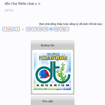
đến Chợ Nhớn chưa a :v
20/7/13
(Bạn phải đăng nhập hoặc đăng ký để phản hồi bài này.)
< Trước
1
←
76
77
78
79
80
81
Tiếp >
Quảng cáo
Thư viện