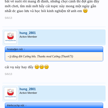
bắt về nuôi rồi mang đi đánh, nhưng chọi cảnh thì đợt gần đây
mới chơi, tìm mãi mới hấy cái topic này mong một ngày gần
nhất dc giao lưu và học hỏi kinh nghiệm từ anh em
5/6/13
hung_2801
Active Member
hoatadjen nói:
↑
=)) đáng đời Cường bếu. Thanks mod Cường (Thanh73)
cái vụ này hay đấy
5/6/13
hung_2801
Active Member
thinhcochp nói:
↑