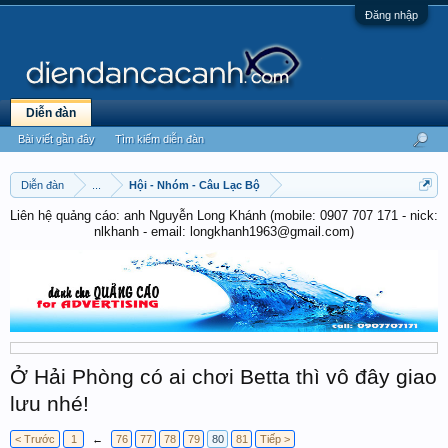
Đăng nhập
Diễn đàn
Bài viết gần đây
Tìm kiếm diễn đàn
Diễn đàn
...
Hội - Nhóm - Câu Lạc Bộ
Liên hệ quảng cáo: anh Nguyễn Long Khánh (mobile: 0907 707 171 - nick:
nlkhanh - email: longkhanh1963@gmail.com)
Ở Hải Phòng có ai chơi Betta thì vô đây giao
lưu nhé!
< Trước
1
←
76
77
78
79
80
81
Tiếp >