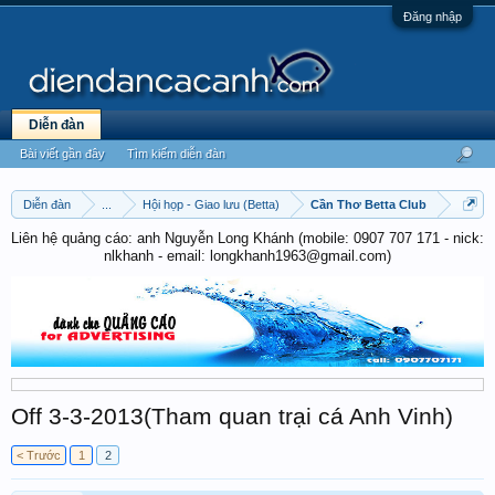
Đăng nhập
Diễn đàn
Bài viết gần đây
Tìm kiếm diễn đàn
Diễn đàn
...
Hội họp - Giao lưu (Betta)
Cần Thơ Betta Club
Liên hệ quảng cáo: anh Nguyễn Long Khánh (mobile: 0907 707 171 - nick:
nlkhanh - email: longkhanh1963@gmail.com)
Off 3-3-2013(Tham quan trại cá Anh Vinh)
< Trước
1
2