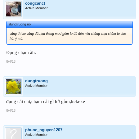
congcanct
Active Member
dungtruong nói:
↑
vắng thì ko vắng đâu,tại thèng mod gòm lo đú đởn nên chẳng chịu chăm lo cho
hội ý mà.
Đụng chạm àh.
8/4/13
dungtruong
Active Member
đụng cái chi,chạm cái gì hử gùm,kekeke
8/4/13
phuoc_nguyen1207
Active Member