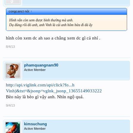
congcanct nói:
↑
Hình vẩn còn xem được bình thường mà anh.
Dạ đúng rồi đó anh, anh Vinh là cái anh hôm bửa đi đá ấy
hình còn xem dc ah sao a chẳng xem dc gì cả nhỉ .
8/4/13
phamquangnam90
Active Member
http://api.viglink.com/api/click?fo...h
Vinh)&txt=&jsonp=vglnk_jsonp_13655149033222
Bèo này là bèo gì vậy anh. Nhìn ngộ quá.
9/4/13
kimsuchung
Active Member