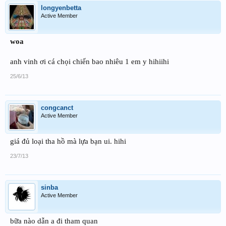
longyenbetta
Active Member
woa
anh vinh ơi cá chọi chiến bao nhiêu 1 em y hihiihi
25/6/13
congcanct
Active Member
giá đủ loại tha hồ mà lựa bạn ui. hihi
23/7/13
sinba
Active Member
bữa nào dẫn a đi tham quan