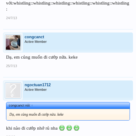
với:whistling::whistling::whistling::whistling::whistling::whistling
:
24/7/13
congcanct
Active Member
Dạ, em củng muốn đi cướp nửa. keke
25/7/13
ngoctuan1712
Active Member
congcanct nói:
↑
Dạ, em củng muốn đi cướp nửa. keke
khi nào đi cướp nhớ rủ nha