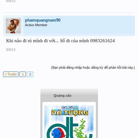
8/8/13
phamquangnam90
Active Member
Khi nào đi rủ mình đi với... Số đt của mình 0983261624
8/8/13
(Bạn phải đăng nhập hoặc đăng ký để phản hồi bài này.)
< Trước
1
2
Quảng cáo