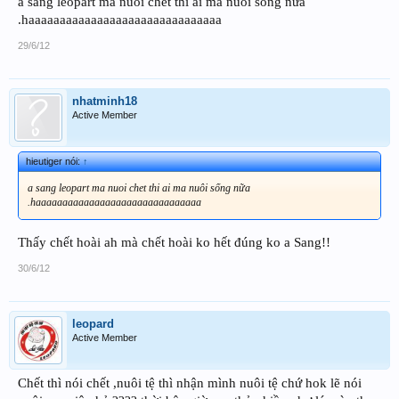
a sang leopart ma nuoi chet thi ai ma nuôi sống nữa
.haaaaaaaaaaaaaaaaaaaaaaaaaaaaaaa
29/6/12
nhatminh18
Active Member
hieutiger nói:
↑
a sang leopart ma nuoi chet thi ai ma nuôi sống nữa
.haaaaaaaaaaaaaaaaaaaaaaaaaaaaaaa
Thấy chết hoài ah mà chết hoài ko hết đúng ko a Sang!!
30/6/12
leopard
Active Member
Chết thì nói chết ,nuôi tệ thì nhận mình nuôi tệ chứ hok lẽ nói