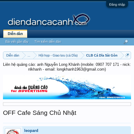
Đăng nhập
Diễn đàn
Bài viết gần đây
Tìm kiếm diễn đàn
Diễn đàn
...
Hội họp - Giao lưu (cá Dĩa)
CLB Cá Dĩa Sài Gòn
Liên hệ quảng cáo: anh Nguyễn Long Khánh (mobile: 0907 707 171 - nick:
nlkhanh - email: longkhanh1963@gmail.com)
OFF Cafe Sáng Chủ Nhật
leopard