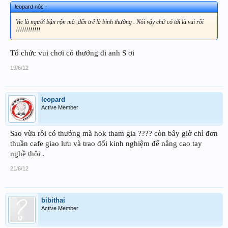
leopard nói:
↑
Vic là người bận rộn mà ,đến trể là bình thường . Nói vậy chứ có tới là vui rồi
!!!!!!!!!!!!
Tổ chức vui chơi có thưởng đi anh S ơi
19/6/12
leopard
Active Member
Sao vừa rồi có thưởng mà hok tham gia ???? còn bây giờ chỉ đơn
thuần cafe giao lưu và trao đổi kinh nghiệm để nâng cao tay
nghề thôi .
21/6/12
bibithai
Active Member