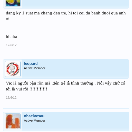
dang ky 1 suat ma chang den tre, hi toi coi da banh duoi qua anh
oi
hhaha
17/6/12
leopard
Active Member
Vic là người bận rộn mà ,đến trể là bình thường . Nói vậy chứ có
tới là vui rồi !!!!!!!!!!!!
18/6/12
nhacivesau
Active Member