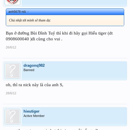
anh5678 nói:
↑
Chủ nhật tới mình sẽ tham dự.
Bạn ở đường Bùi Đình Tuý thì khi đi hãy gọi Hiếu tiger (dt
0908600040 )đi cùng cho vui .
26/6/12
dragonq982
Banned
oh, thì ra nick này là của anh S,
28/6/12
hieutiger
Active Member