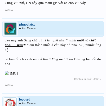
Cũng vui nhỉ, CN này qua tham gia với ae cho vui vậy.
22/6/12
phuoclaixe
Active Member
dzụ này anh Sang chủ trì hả ta , ghê nha. "
mình nuôi nó chết
hoài .... nản
!!! " em thích nhất là câu này đó nha. ok , phước ủng
hộ
có bản đồ cho anh em dễ tìm đường nè ! điểm B trong bản đồ đó
nha
Chỉnh sửa cuối:
22/6/12
22/6/12
leopard
Active Member