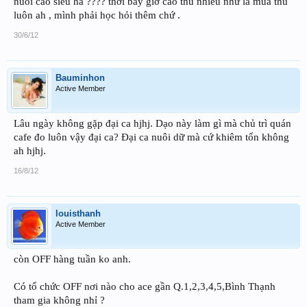
nuôi cao siêu hả ???? thời bây giờ cao thủ nhiều như lá mùa thu
luôn ah , mình phải học hỏi thêm chứ .
30/6/12
Bauminhon
Active Member
Lâu ngày không gặp đại ca hjhj. Dạo này làm gì mà chủ trì quán
cafe đo luôn vậy đại ca? Đại ca nuôi dữ mà cứ khiêm tốn không
ah hjhj.
16/8/12
louisthanh
Active Member
còn OFF hàng tuần ko anh.
Có tố chức OFF nơi nào cho ace gần Q.1,2,3,4,5,Bình Thạnh
tham gia không nhỉ ?