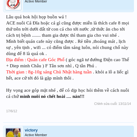
Active Member
Lâu quá hok hội họp buồn wá !
ACE nuôi Cá Đĩa hoặc cá gì cũng được miễn là thích cafe 8 mọi
thứ trên trời dưới đất từ con cá cho tới nước ,từ thức ăn cho tới
cách trị bệnh ....... tham gia được thì tham gia cho vui nhé .
Mình biết quán cafe này cũng được . Rẻ tiền ,thoáng mát , lịch
sự , yên tịnh , wifi ... có điểm tâm sáng luôn, nói chung chổ này
dùng để 8 là quá ok .
Địa điểm : Quán cafe Góc Phố
( góc ngã tư đường Điện cao Thế
+ Diep minh Châu ) F Tân sơn nhì , Q tân Phú .
Thời gian : 8g-10g sáng Chủ Nhật hàng tuần
. khỏi a lô a liếc gì
hết, ace cứ tới đó là gặp mình thôi .
Hy vọng ace góp mặt nhé , để có dịp học hỏi thêm về cách nuôi
cá chứ
mình nuôi nó chết hoài .... nản!!!
Chỉnh sửa cuối:
13/11/14
17/6/12
victory
Active Member