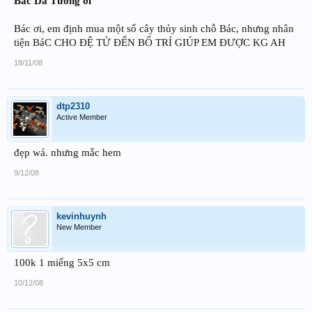
Bác Dã Tưỡng ơi
Bác ơi, em định mua một số cây thủy sinh chỗ Bác, nhưng nhân
tiện BáC CHO ĐỆ TỬ ĐẾN BỐ TRÍ GIÚP EM ĐƯỢC KG AH
18/11/08
dtp2310
Active Member
đẹp wá. nhưng mắc hem
9/12/08
kevinhuynh
New Member
100k 1 miếng 5x5 cm
10/12/08