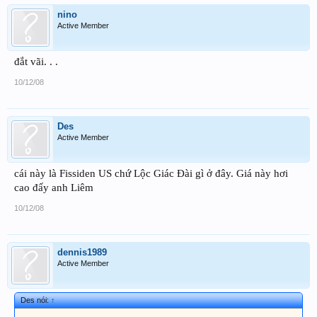
nino
Active Member
đắt vãi. . .
10/12/08
Des
Active Member
cái này là Fissiden US chứ Lộc Giác Đài gì ở đây. Giá này hơi
cao đấy anh Liêm
10/12/08
dennis1989
Active Member
Des nói:
↑