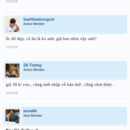
16/11/08
banhbaotrungcut
Active Member
ốc đó đẹp, có ăn lá ko anh, giá bao nhiu vậy anh?
17/11/08
Dã Tượng
Active Member
giá 30 k/ con , cũng mới nhập về bán thử , cũng chơi được .
18/11/08
tuine84
New Member