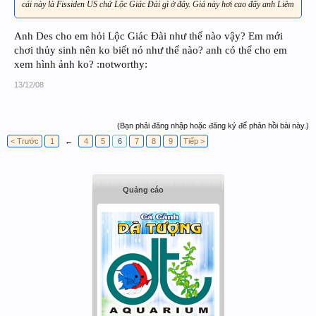
cái này là Fissiden US chứ Lộc Giác Đài gì ở đây. Giá này hơi cao đấy anh Liêm
Anh Des cho em hỏi Lộc Giác Đài như thế nào vậy? Em mới
chơi thủy sinh nên ko biết nó như thế nào? anh có thể cho em
xem hình ảnh ko? :notworthy:
13/12/08
(Bạn phải đăng nhập hoặc đăng ký để phản hồi bài này.)
< Trước
1
←
4
5
6
7
8
9
Tiếp >
Quảng cáo