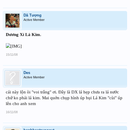
Dã Tượng
Active Member
Dương Xỉ Lá Kim.
15/11/08
Des
Active Member
cái này lộn òi "voi trắng" ơi. Đây là DX lá hẹp chưa ra lá nước
chứ ko phải lá kim. Mai quởn chụp hình úp bụi Lá Kim "cùi" úp
lên cho anh xem
16/11/08