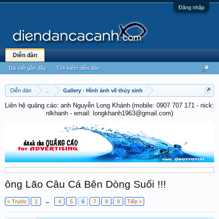
Đăng nhập
Diễn đàn
Bài viết gần đây
Tìm kiếm diễn đàn
Diễn đàn
...
Gallery - Hình ảnh về thủy sinh
Liên hệ quảng cáo: anh Nguyễn Long Khánh (mobile: 0907 707 171 - nick:
nlkhanh - email: longkhanh1963@gmail.com)
ông Lão Câu Cá Bên Dòng Suối !!!
< Trước
1
←
4
5
6
7
8
9
Tiếp >