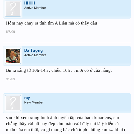
HHHH
Active Member
Hôm nay chạy ra tính tìm A Liên mà có thấy đâu .
8/3/09
Dã Tượng
Active Member
Bn ra sáng từ 10h-14h , chiều 16h ... mới có ở cửa hàng.
9/3/09
ray
New Member
sau khi xem xong hình ảnh tuyển tập của bác drmartens, em
chẳng thấy cái hồ này đẹp chút nào cả!! đây chỉ là ý kiến cá
nhân của em thôi, có gì mong bác chủ topic thông kủm... hi hi (