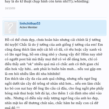
hay là do kĩ thuật chụp hình còn kém nhỉ!!!).:whistling:
16/10/09
linhchithao53
Active Member
Hồ có thể chưa đẹp, chưa hoàn hảo nhưng cái chính là ý tưởng
thì tuyệt! Chắc là do ý tưởng của anh giống ý tưởng của em! Em
cũng đang thích làm một cái hồ có đá, có rêu hoặc cây xanh và
có lão ngư ông, hồ em cũng nhỏ y chang vậy đó! Hôm nay nhờ
có người post bài mà thấy mọi thứ có vẻ dễ dàng hơn, chỉ có
điều thấy anh "ok" nhiều quá mà có chắc anh có thời gian chỉ
dẫn hok vậy hihi.. anh phải lo buôn bán muh... nếu xui gặp em
là em hỏi nhiều lắm đó nha hihihihi!
Em thích tán cây đa của anh quá chừng, nhưng nếu ngư ông
ngồi dưới tán cây đó trông sẽ nhàn nhã hơn... nếu em làm chắc
ko bỏ con nai hay để ông lão câu cá đâu, cho ổng ngồi phe phẩy
hóng mát thui hoặc bớt đá lại, cho thêm 1 cái đình nho nhỏ vào
nữa.. Nhưng có điều này mấy tượng ngư ông của anh ko đẹp,
nhìn mặt ko dễ thương chút nào, chắc hăm he mấy con cá dữ
quá đó ^^