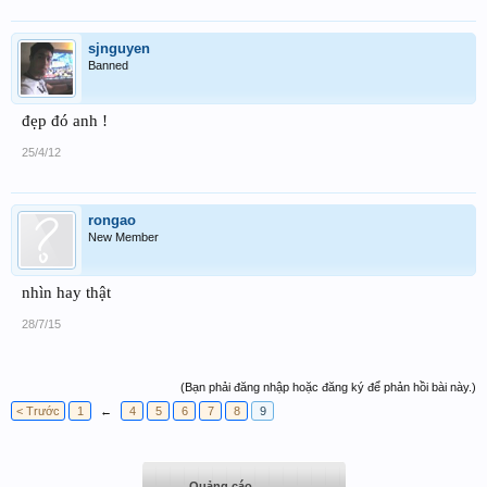
sjnguyen
Banned
đẹp đó anh !
25/4/12
rongao
New Member
nhìn hay thật
28/7/15
(Bạn phải đăng nhập hoặc đăng ký để phản hồi bài này.)
< Trước
1
←
4
5
6
7
8
9
Quảng cáo