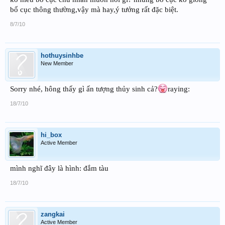
bố cục thông thường,vậy mà hay,ý tưởng rất đặc biệt.
8/7/10
hothuysinhbe
New Member
Sorry nhé, hông thấy gì ấn tượng thủy sinh cả?
raying:
18/7/10
hi_box
Active Member
mình nghĩ đây là hình: đắm tàu
18/7/10
zangkai
Active Member