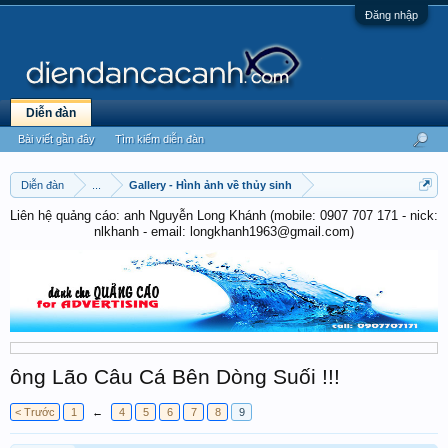
Đăng nhập
Diễn đàn
Bài viết gần đây
Tìm kiếm diễn đàn
Diễn đàn
...
Gallery - Hình ảnh về thủy sinh
Liên hệ quảng cáo: anh Nguyễn Long Khánh (mobile: 0907 707 171 - nick:
nlkhanh - email: longkhanh1963@gmail.com)
ông Lão Câu Cá Bên Dòng Suối !!!
< Trước
1
←
4
5
6
7
8
9