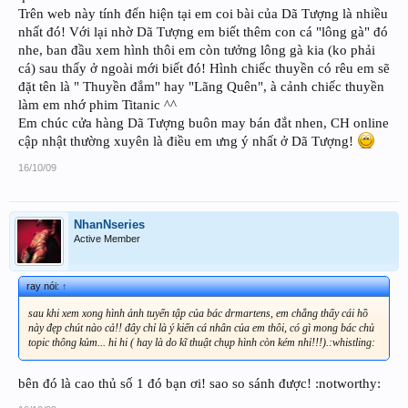
Trên web này tính đến hiện tại em coi bài của Dã Tượng là nhiều
nhất đó! Với lại nhờ Dã Tượng em biết thêm con cá "lông gà" đó
nhe, ban đầu xem hình thôi em còn tưởng lông gà kia (ko phải
cá) sau thấy ở ngoài mới biết đó! Hình chiếc thuyền có rêu em sẽ
đặt tên là " Thuyền đắm" hay "Lãng Quên", à cảnh chiếc thuyền
làm em nhớ phim Titanic ^^
Em chúc cửa hàng Dã Tượng buôn may bán đắt nhen, CH online
cập nhật thường xuyên là điều em ưng ý nhất ở Dã Tượng!
16/10/09
NhanNseries
Active Member
ray nói:
↑
sau khi xem xong hình ảnh tuyển tập của bác drmartens, em chẳng thấy cái hồ
này đẹp chút nào cả!! đây chỉ là ý kiến cá nhân của em thôi, có gì mong bác chủ
topic thông kủm... hi hi ( hay là do kĩ thuật chụp hình còn kém nhỉ!!!).:whistling:
bên đó là cao thủ số 1 đó bạn ơi! sao so sánh được! :notworthy: