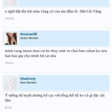
e nghĩ đặt tên bài màu vàng có con tàu đắm là : Bãi Cát Vàng
15/8/10
thoaivan86
Active Member
minh cung muon mua cai ho thuy sinh ve choi ban coban ko neu
ban bao gia cho minh bit cai nha
10/4/11
hhadrenty
New Member
Ý tưởng thì tuyệt nhưng bố cục với tổng thể hồ ko có gì đặc sắc
lắm
8/7/11