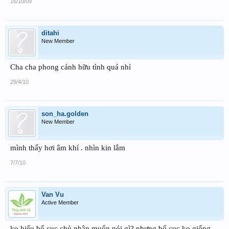
16/10/09
ditahi
New Member
Cha cha phong cảnh hữu tình quá nhỉ
29/4/10
son_ha.golden
New Member
mình thấy hơi âm khí . nhìn kin lắm
7/7/10
Van Vu
Active Member
ko hiểu bố cục chủ nhân muốn nói gì? nhưng bố cục ko giống