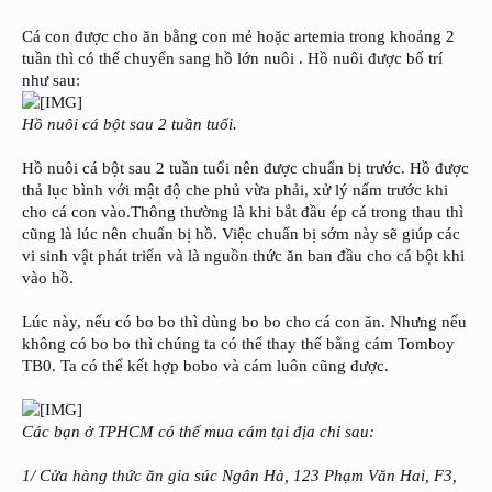
Cá con được cho ăn bằng con mẻ hoặc artemia trong khoảng 2
tuần thì có thể chuyển sang hồ lớn nuôi . Hồ nuôi được bố trí
như sau:
Hồ nuôi cá bột sau 2 tuần tuổi.
Hồ nuôi cá bột sau 2 tuần tuổi nên được chuẩn bị trước. Hồ được
thả lục bình với mật độ che phủ vừa phải, xử lý nấm trước khi
cho cá con vào.Thông thường là khi bắt đầu ép cá trong thau thì
cũng là lúc nên chuẩn bị hồ. Việc chuẩn bị sớm này sẽ giúp các
vi sinh vật phát triển và là nguồn thức ăn ban đầu cho cá bột khi
vào hồ.
Lúc này, nếu có bo bo thì dùng bo bo cho cá con ăn. Nhưng nếu
không có bo bo thì chúng ta có thể thay thế bằng cám Tomboy
TB0. Ta có thể kết hợp bobo và cám luôn cũng được.
Các bạn ở TPHCM có thể mua cám tại địa chỉ sau:
1/ Cửa hàng thức ăn gia súc Ngân Hà, 123 Phạm Văn Hai, F3,