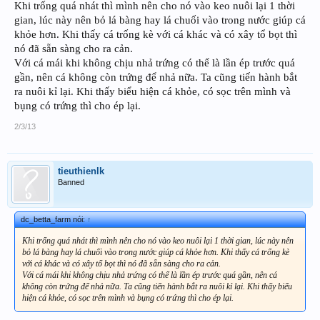
Khi trống quá nhát thì mình nên cho nó vào keo nuôi lại 1 thời
gian, lúc này nên bỏ lá bàng hay lá chuối vào trong nước giúp cá
khỏe hơn. Khi thấy cá trống kè với cá khác và có xây tổ bọt thì
nó đã sẵn sàng cho ra cản.
Với cá mái khi không chịu nhả trứng có thể là lần ép trước quá
gần, nên cá không còn trứng để nhả nữa. Ta cũng tiến hành bắt
ra nuôi kỉ lại. Khi thấy biểu hiện cá khỏe, có sọc trên mình và
bụng có trứng thì cho ép lại.
2/3/13
tieuthienlk
Banned
dc_betta_farm nói:
↑
Khi trống quá nhát thì mình nên cho nó vào keo nuôi lại 1 thời gian, lúc này nên
bỏ lá bàng hay lá chuối vào trong nước giúp cá khỏe hơn. Khi thấy cá trống kè
với cá khác và có xây tổ bọt thì nó đã sẵn sàng cho ra cản.
Với cá mái khi không chịu nhả trứng có thể là lần ép trước quá gần, nên cá
không còn trứng để nhả nữa. Ta cũng tiến hành bắt ra nuôi kỉ lại. Khi thấy biểu
hiện cá khỏe, có sọc trên mình và bụng có trứng thì cho ép lại.