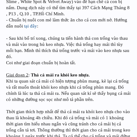
Slime , White Spot & Velvet Away) vào để hạn chế cá con bị
nấm. Dung dịch này có thể tìm thấy tại 397 Cách Mạng Tháng 8
, P13 , Q.10 , TP.Hồ Chí Minh.
- Chuẩn bị nuôi con mẻ làm thức ăn cho cá con mới nở. Hướng
dẫn nuôi
tại đây
:
- Sau khi bố trí xong, chúng ta tiến hành thả con trống vào thau
và mái vào trong hủ keo nhựa. Việc thả trống hay mái thì tùy
mỗi bạn. Mình thì thích thả trống trước và mái vào keo nhựa sau
đó.
Coi như giai đoạn chuẩn bị hoàn tất.
Giai đoạn 2
:
Thả cá mái ra khỏi keo nhựa.
Khi ta quan sát cá mái có hiện tượng phùn mang, kè lại cá trống
và rất muốn thoát khỏi keo nhựa khi cá trống phùn mang. Đó
chính là lúc ta thả cá mái ra. Nếu quan sát kỉ sẽ thấy bụng cá mái
có những đường sọc sọc như mô tả phần trên.
Thời gian thích hợp nhất để thả cá mái ra khỏi keo nhựa cho vào
thau là khoảng 4h chiều. Khi đó cá trống và mái có 1 khoảng
thời gian tìm hiểu nhau ngắn và cũng tránh cho cá mái bị cá
trống cắn tả tơi. Thông thường thì thời gian cho cá mái trong keo
khoảng 1 ngày trước khi thả. Ta có thể cho cá trống và mái đứng