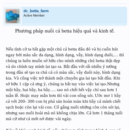
dc_betta_farm
Active Member
Phương pháp nuôi cá betta hiệu quả và kinh tế.
Nếu tình cờ ta bắt gặp một chú cá betta đâu đó và bị cuốn hút
ngay bởi màu sắc đa dạng, hình dạng, vẫy, hình dạng đuôi,… thì
chúng ta luôn muốn sở hữu cho mình những chú betta thật đẹp
và do chính tay mình lai tạo ra. Bắt đầu với rất nhiều ý tưởng
trong đầu sẽ tạo ra chú cá có màu sắc, vẫy đuôi này, hình dạng
kia. Và công việc trở thành một chuyên gia lai tạo bắt đầu. Khi
sở hữu 1 cặp cá ưng ý, chúng ta bắt tay vào việc lai tạo.Nhưng
một bầy, hai bầy, ba bầy…. sao nó chết hết vậy chỉ sau hơn 1
tuần lễ. Hoặc may mắn hơn thì vài con sống sót. Ước mơ 1 bầy
cá với 200- 300 con bị phá sản hoàn toàn khi bầy cá mình chết
sạch hoặc còn lại vài con. Cố gắng nuôi những còn còn sót lại,
nhưng sao nuôi hoài mà nó không chịu lớn. Cá hơn 1 tháng tuổi
mà cứ như cá mới nở được vài ngày.