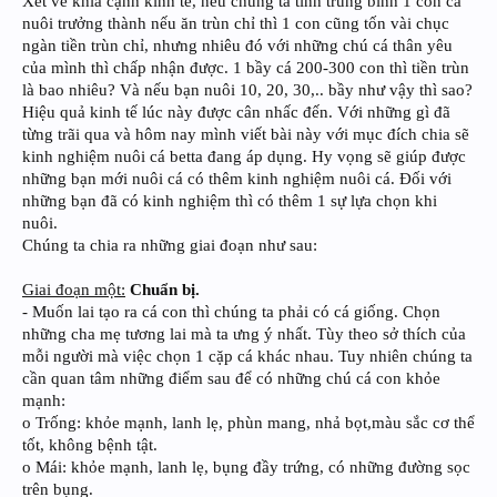
Xét về khía cạnh kinh tế, nếu chúng ta tính trung bình 1 con cá
nuôi trưởng thành nếu ăn trùn chỉ thì 1 con cũng tốn vài chục
ngàn tiền trùn chỉ, nhưng nhiêu đó với những chú cá thân yêu
của mình thì chấp nhận được. 1 bầy cá 200-300 con thì tiền trùn
là bao nhiêu? Và nếu bạn nuôi 10, 20, 30,.. bầy như vậy thì sao?
Hiệu quả kinh tế lúc này được cân nhấc đến. Với những gì đã
từng trãi qua và hôm nay mình viết bài này với mục đích chia sẽ
kinh nghiệm nuôi cá betta đang áp dụng. Hy vọng sẽ giúp được
những bạn mới nuôi cá có thêm kinh nghiệm nuôi cá. Đối với
những bạn đã có kinh nghiệm thì có thêm 1 sự lựa chọn khi
nuôi.
Chúng ta chia ra những giai đoạn như sau:
Giai đoạn một:
Chuẩn bị.
- Muốn lai tạo ra cá con thì chúng ta phải có cá giống. Chọn
những cha mẹ tương lai mà ta ưng ý nhất. Tùy theo sở thích của
mỗi người mà việc chọn 1 cặp cá khác nhau. Tuy nhiên chúng ta
cần quan tâm những điểm sau để có những chú cá con khỏe
mạnh:
o Trống: khỏe mạnh, lanh lẹ, phùn mang, nhả bọt,màu sắc cơ thể
tốt, không bệnh tật.
o Mái: khỏe mạnh, lanh lẹ, bụng đầy trứng, có những đường sọc
trên bụng.