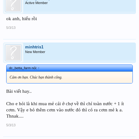
Active Member
ok anh, hiểu rồi
5/3/13
minhtris1
New Member
dc_betta_farm nói:
↑
Cám ơn bạn. Chúc bạn thành công.
Bài viết hay..
Cho e hỏi là khi mua mẻ cái ở chợ về thì chỉ toàn nước + 1 ít
cơm. Vậy e bỏ thêm cơm vào nước đó thì có ra cơm mẻ k a.
Thnak....
5/3/13