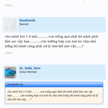
1/3/13
tieuthienlk
Banned
cho mình hỏi 1 tí nhé............con trống quá nhát thì mình phải
làm sao vậy bạn............còn trường hợp con mái ko chịu nhả
trứng thì mình cũng phải xử lý như thế nào vậy......?
1/3/13
dc_betta_farm
Active Member
tieuthienlk nói:
↑
cho mình hỏi 1 tí nhé............con trống quá nhát thì mình phải làm sao vậy
bạn............còn trường hợp con mái ko chịu nhả trứng thì mình cũng phải xử lý
như thế nào vậy......?