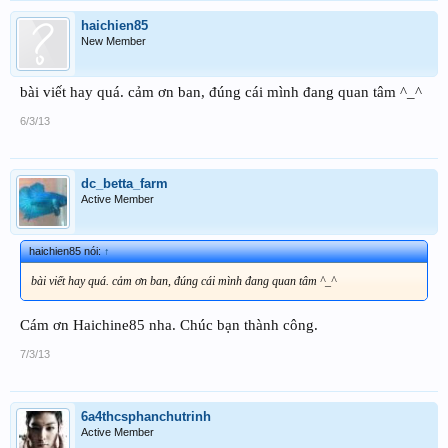
haichien85
New Member
bài viết hay quá. cảm ơn ban, đúng cái mình đang quan tâm ^_^
6/3/13
dc_betta_farm
Active Member
haichien85 nói:
↑
bài viết hay quá. cảm ơn ban, đúng cái mình đang quan tâm ^_^
Cám ơn Haichine85 nha. Chúc bạn thành công.
7/3/13
6a4thcsphanchutrinh
Active Member