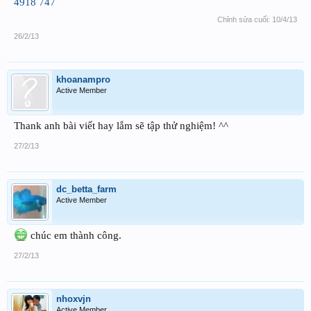
4918 747
Chỉnh sửa cuối:
10/4/13
26/2/13
khoanampro
Active Member
Thank anh bài viết hay lắm sẽ tập thử nghiệm! ^^
27/2/13
dc_betta_farm
Active Member
chúc em thành công.
27/2/13
nhoxvjn
Active Member