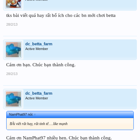
tks bài viết quá hay rất bổ ích cho các bn mới chơi betta
28/2/13
dc_betta_farm
Active Member
Cám ơn bạn. Chúc bạn thành công.
28/2/13
dc_betta_farm
Active Member
NamPhat97 nói:
↑
BÀi viết rất hay, rất tinh tế.....like mạnh
Cám ơn NamPhat97 nhiều hen. Chúc bạn thành công.