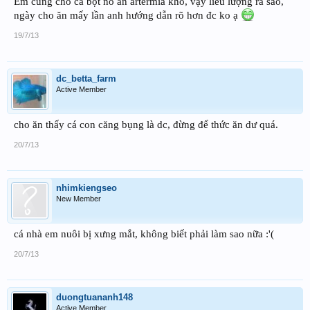
Em cũng cho cá bột nó ăn artermia khô, vậy liều lượng ra sao,
ngày cho ăn mấy lần anh hướng dẫn rõ hơn đc ko ạ
19/7/13
dc_betta_farm
Active Member
cho ăn thấy cá con căng bụng là dc, đừng để thức ăn dư quá.
20/7/13
nhimkiengseo
New Member
cá nhà em nuôi bị xưng mắt, không biết phải làm sao nữa :'(
20/7/13
duongtuananh148
Active Member