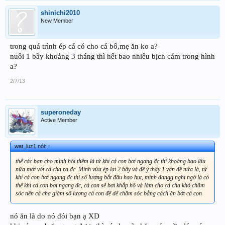
shinichi2010
New Member
trong quá trình ép cá có cho cá bố,mẹ ăn ko a?
nuôi 1 bầy khoảng 3 tháng thì hết bao nhiêu bịch cám trong hình
a?
2/7/13
superoneday
Active Member
wat_luz1 nói:
↑
thế các bạn cho mình hỏi thêm là từ khi cá con bơi ngang đc thì khoảng bao lâu
nữa mới vớt cá cha ra đc. Mình vừa ép lại 2 bầy và để ý thấy 1 vấn đề nửa là, từ
khi cá con bơi ngang đc thì số lượng bắt đầu hao hụt, mình đangg nghi ngờ là có
thể khi cá con bơi ngang đc, cá con sẽ bơi khắp hồ và làm cho cá cha khó chăm
sóc nên cá cha giảm số lượng cá con để dể chăm sóc bằng cách ăn bớt cá con
nó ăn là do nó đói bạn ạ XD