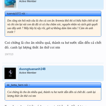
Active Member
tuanvip1072 nói:
↑
Em cũng xin hỏi một câu là cho cá con ăn Artemia khô thì có biểu hiện chết từ từ
và chỉ còn lại vài con dù đã có cá cha chăm sóc, nguyên nhân và cách giải quyết
sao đây anh ? Mấy bầy bị vậy rồi, giờ sợ không dám làm nữa ! Cảm ơn anh
trước !
Coi chừng là cho ăn nhiều quá, thành ra hư nước dẫn đến cá chết
đó. canh lại lượng thức ăn thử coi ntn
19/7/13
duongtuananh148
Active Member
dc_betta_farm nói:
↑
Coi chừng là cho ăn nhiều quá, thành ra hư nước dẫn đến cá chết đó. canh lại
lượng thức ăn thử coi ntn