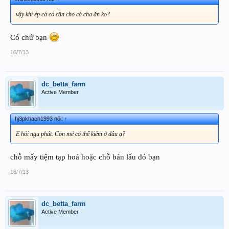
vậy khi ép cá có cần cho cá cha ăn ko?
Có chứ bạn
16/7/13
dc_betta_farm
Active Member
hj3pkhach1993 nói:
↑
E hỏi ngu phát. Con mẻ có thể kiếm ở đâu ạ?
chỗ mấy tiệm tạp hoá hoặc chỗ bán lẩu đó bạn
16/7/13
dc_betta_farm
Active Member