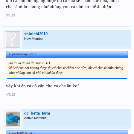
khi cá con bơi ngang được thì cá cha sẽ chăm sóc nữa, lúc cá
cha sẽ nhìn chúng như nhũng con cá nhỏ có thể ăn được
3/7/13
shinichi2010
New Member
superoneday nói:
↑
nó ăn là do nó đói bạn ạ XD
khi cá con bơi ngang được thì cá cha sẽ chăm sóc nữa, lúc cá cha sẽ nhìn chúng
như nhũng con cá nhỏ có thể ăn được
vậy khi ép cá có cần cho cá cha ăn ko?
4/7/13
dc_betta_farm
Active Member
shinichi2010 nói:
↑