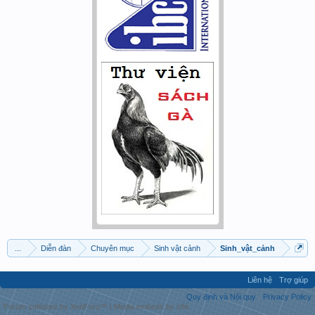
...
Diễn đàn
Chuyên mục
Sinh vật cảnh
Sinh_vật_cảnh
Liên hệ
Trợ giúp
Quy định và Nội quy
Privacy Policy
Forum software by XenForo™
|
Media embeds by s9e