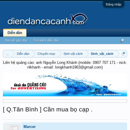
Đăng nhập
Diễn đàn
Bài viết gần đây
Tìm kiếm diễn đàn
...
Diễn đàn
Chuyên mục
Sinh vật cảnh
Sinh_vật_cảnh
Liên hệ quảng cáo: anh Nguyễn Long Khánh (mobile: 0907 707 171 - nick:
nlkhanh - email: longkhanh1963@gmail.com)
[ Q.Tân Bình ] Cần mua bọ cạp .
Marcer