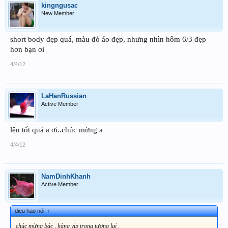
kingngusac
New Member
short body đẹp quá, màu đỏ áo đẹp, nhưng nhìn hôm 6/3 đẹp
hơn bạn ơi
4/4/12
LaHanRussian
Active Member
lên tốt quá a ơi..chúc mừng a
4/4/12
NamDinhKhanh
Active Member
dieu hao nói:
↑
chúc mừng bác , hàng vip trong tương lai .