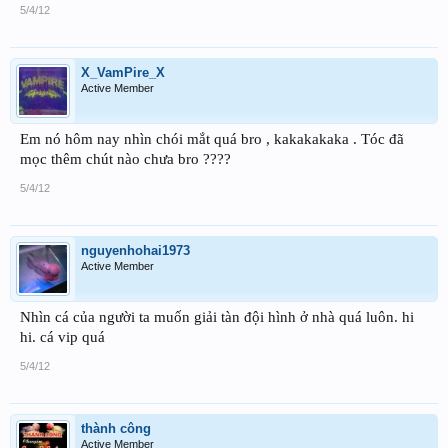
5/4/12
X_VamPire_X
Active Member
Em nó hôm nay nhìn chói mắt quá bro , kakakakaka . Tóc đã
mọc thêm chút nào chưa bro ????
5/4/12
nguyenhohai1973
Active Member
Nhìn cá của người ta muốn giải tàn đội hình ở nhà quá luôn. hi
hi. cá vip quá
5/4/12
thành công
Active Member