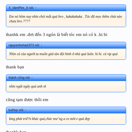
X_VamPire_X nói:
↑
Em nó hôm nay nhìn chói mắt quá bro , kakakakaka . Tóc đã mọc thêm chút nào
chưa bro ????
thanhk em .đơi đến 3 ngón là biết tóc em nó có k .hi hi
nguyenhohai1973 nói:
↑
Nhìn cá của người ta muốn giải tàn đội hình ở nhà quá luôn. hi hi. cá vip quá
thank bạn
thành công nói:
↑
nhìn ngất ngây quá anh ơi
cũng tạm được thôi em
kuHuy nói:
↑
king phát triê?n khác quá,chúc mư`ng a co môt e quá đẹp