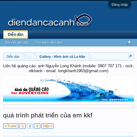
Đăng nhập
Diễn đàn
Bài viết gần đây
Tìm kiếm diễn đàn
Diễn đàn
...
Gallery - Hình ảnh cá La Hán
Liên hệ quảng cáo: anh Nguyễn Long Khánh (mobile: 0907 707 171 - nick:
nlkhanh - email: longkhanh1963@gmail.com)
quá trình phát triển của em kkf
< Trước
1
2
3
Tiếp >