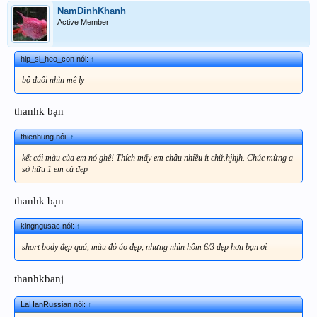
NamDinhKhanh
Active Member
hip_si_heo_con nói:
↑
bộ đuôi nhìn mê ly
thanhk bạn
thienhung nói:
↑
kết cái màu của em nó ghê! Thích mấy em châu nhiều ít chữ.hjhjh. Chúc mừng a
sở hữu 1 em cá đẹp
thanhk bạn
kingngusac nói:
↑
short body đẹp quá, màu đỏ áo đẹp, nhưng nhìn hôm 6/3 đẹp hơn bạn ơi
thanhkbanj
LaHanRussian nói:
↑