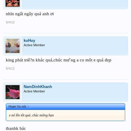
nhìn ngất ngây quá anh ơi
5/4/12
kuHuy
Active Member
king phát triê?n khác quá,chúc mư`ng a co môt e quá đẹp
5/4/12
NamDinhKhanh
Active Member
Hoan Vu nói:
↑
e nó lên tốt quá..chúc mừng bạn
thanhk bác