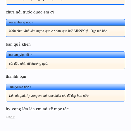
chưa nói trước được em ơi
vocamhung nói:
↑
Nhìn châu ánh kim mạnh quá cứ như quá bối 24k9999 ý . Đẹp mê hồn .
bạn quá khen
louhan_vip nói:
↑
cái đầu nhìn dễ thương quá.
thanhk bạn
Luckyluke nói:
↑
Lên tốt quá, hy vọng em nó mọc thêm tóc để đẹp hơn nữa.
hy vọng lớn lên em nó xẽ mọc tóc
4/4/12