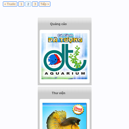
< Trước
1
2
3
Tiếp >
Quảng cáo
Thư viện