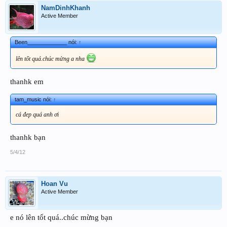
NamDinhKhanh
Active Member
Been_____________ nói:
↑
lên tốt quá.chúc mừng a nha
thanhk em
tam_music nói:
↑
cá đep quá anh ơi
thanhk bạn
5/4/12
Hoan Vu
Active Member
e nó lên tốt quá..chúc mừng bạn