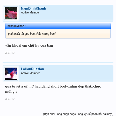
NamDinhKhanh
Active Member
minhkovi nói:
↑
phát triển tốt quá bạn,chúc mừng bạn!
vẫn khoái em chữ ký của bạn
30/7/12
LaHanRussian
Active Member
quá tuyệt a ơi! nở hậu,dáng short body..nhìn đẹp thật..chúc
mừng a
30/7/12
(Bạn phải đăng nhập hoặc đăng ký để phản hồi bài này.)