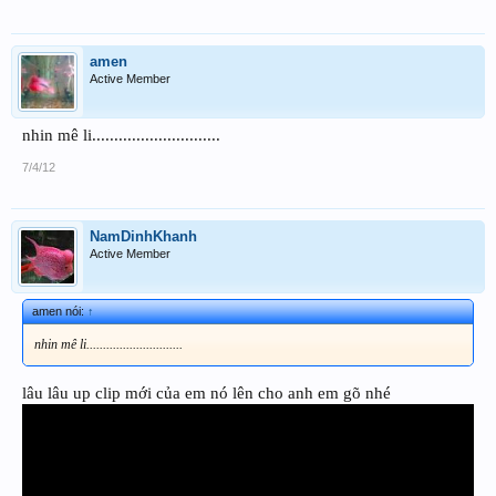
amen
Active Member
nhin mê li.............................
7/4/12
NamDinhKhanh
Active Member
amen nói:
↑
nhin mê li.............................
lâu lâu up clip mới của em nó lên cho anh em gõ nhé