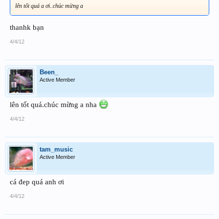
lên tốt quá a ơi..chúc mừng a
thanhk bạn
4/4/12
Been_
Active Member
lên tốt quá.chúc mừng a nha
4/4/12
tam_music
Active Member
cá đep quá anh ơi
4/4/12