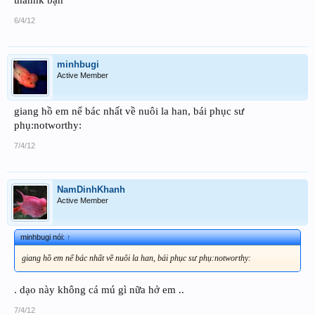
thanhk bạn
6/4/12
minhbugi
Active Member
giang hồ em nể bác nhất về nuôi la han, bái phục sư
phụ:notworthy:
7/4/12
NamDinhKhanh
Active Member
minhbugi nói:
↑
giang hồ em nể bác nhất về nuôi la han, bái phục sư phụ:notworthy:
. dạo này không cá mú gì nữa hở em ..
7/4/12