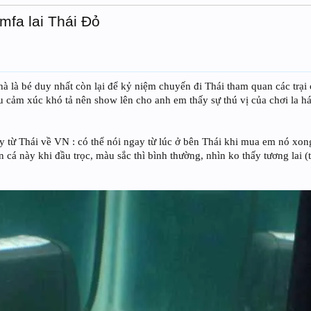
mfa lai Thái Đỏ
à là bé duy nhất còn lại để kỷ niệm chuyến đi Thái tham quan các trại 
u cảm xúc khó tả nên show lên cho anh em thấy sự thú vị của chơi la há
 từ Thái về VN : có thể nói ngay từ lúc ở bên Thái khi mua em nó xo
 cá này khi đầu trọc, màu sắc thì bình thường, nhìn ko thấy tương lai 