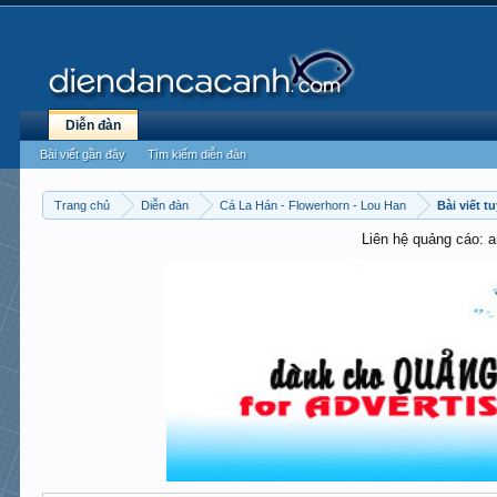
Diễn đàn
Bài viết gần đây
Tìm kiếm diễn đàn
Trang chủ
Diễn đàn
Cá La Hán - Flowerhorn - Lou Han
Bài viết t
Liên hệ quảng cáo: 