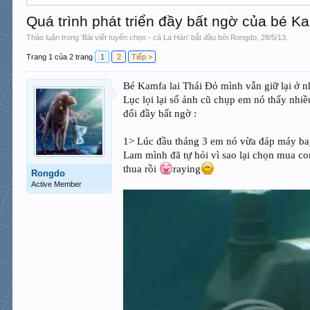
Quá trình phát triển đầy bất ngờ của bé Ka
Thảo luận trong '
Bài viết tuyển chọn - cá La Hán
' bắt đầu bởi
Rongdo
,
28/5/13
.
Trang 1 của 2 trang
1
2
Tiếp >
Bé Kamfa lai Thái Đỏ mình vẫn giữ lại ở nh
Lục lọi lại số ảnh cũ chụp em nó thấy nhiề
đổi đầy bất ngờ :
1> Lúc đầu tháng 3 em nó vừa đáp máy bay
Lam mình đã tự hỏi vì sao lại chọn mua con
thua rồi
raying
Rongdo
Active Member