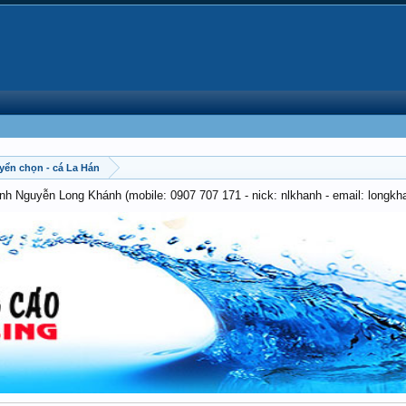
uyển chọn - cá La Hán
anh Nguyễn Long Khánh (mobile: 0907 707 171 - nick: nlkhanh - email: long