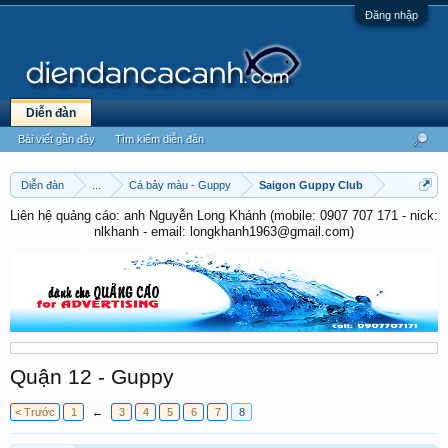
Đăng nhập
Diễn đàn
Bài viết gần đây
Tìm kiếm diễn đàn
Diễn đàn
...
Cá bảy màu - Guppy
Saigon Guppy Club
Liên hệ quảng cáo: anh Nguyễn Long Khánh (mobile: 0907 707 171 - nick:
nlkhanh - email: longkhanh1963@gmail.com)
Quận 12 - Guppy
< Trước
1
←
3
4
5
6
7
8