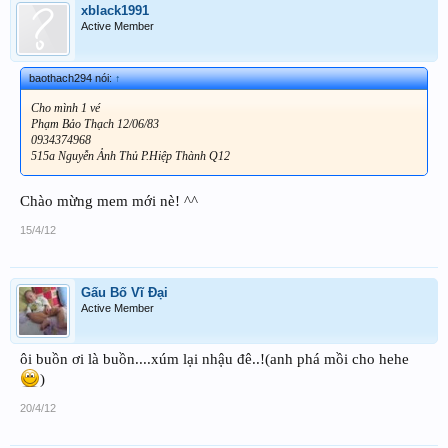
xblack1991
Active Member
baothach294 nói:
↑
Cho mình 1 vé
Phạm Bảo Thạch 12/06/83
0934374968
515a Nguyễn Ảnh Thủ P.Hiệp Thành Q12
Chào mừng mem mới nè! ^^
15/4/12
Gấu Bố Vĩ Đại
Active Member
ôi buồn ơi là buồn....xúm lại nhậu đê..!(anh phá mồi cho hehe
)
20/4/12