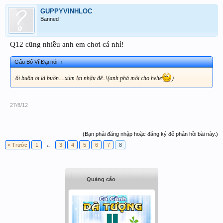
GUPPYVINHLOC
Banned
Q12 cũng nhiều anh em chơi cá nhỉ!
Gấu Bố Vĩ Đại nói:
↑
ôi buồn ơi là buồn....xúm lại nhậu đê..!(anh phá mồi cho hehe
)
27/8/12
(Bạn phải đăng nhập hoặc đăng ký để phản hồi bài này.)
< Trước
1
←
3
4
5
6
7
8
Quảng cáo