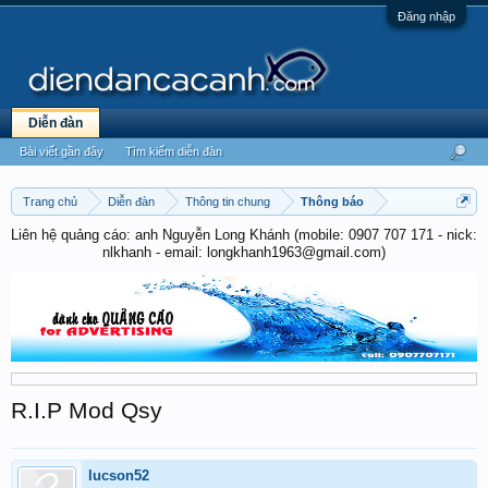
Đăng nhập
Diễn đàn
Bài viết gần đây
Tìm kiếm diễn đàn
Trang chủ
Diễn đàn
Thông tin chung
Thông báo
Liên hệ quảng cáo: anh Nguyễn Long Khánh (mobile: 0907 707 171 - nick:
nlkhanh - email: longkhanh1963@gmail.com)
R.I.P Mod Qsy
lucson52