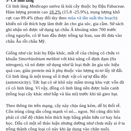
5- Cỏ linh lăng
Cỏ linh lăng
Medicago sativa
là loài cây thuộc họ Đậu Fabaceae.
Hàm lượng protein cao
18.2%
(15.8 -25.9%), trọng lượng khô
cực cao 89.4% (thay đổi tùy theo
mùa và tần suất thu hoạch
)
khiến nó rất thích hợp làm thức ăn cho gia súc, gia cầm. Sử sách
ghi nhận nó được sử dụng tại châu Á khoảng năm 700 trước
công nguyên, có lẽ ban đầu được trồng tại Iran, sau đó đưa vào
châu Âu rồi châu Mỹ.
Giống như các loài họ Đậu khác, mắt rễ của chúng có chứa vi
khuẩn
Sinorhizobium meliloti
với khả năng cố định đạm (fix
nitrogen), và nó được sử dụng như là loại thức ăn gia súc hiệu
quả cao, giàu protein mà ít phụ thuộc vào lượng ni-tơ lấy từ đất.
Cỏ linh lăng là một trong số ít thực vật có sự tự đầu độc
(autotoxicity). Tức hạt cỏ sẽ khó nảy mầm trong khu vực vốn đã
có cỏ linh lăng. Vì vậy, đồng cỏ linh lăng nên được luân canh
(trồng loại cây khác như bắp và lúa mì) trước khi tái gieo hạt.
Theo thông tin trên mạng, cây này chịu úng kém, dễ bị thối rễ.
Côn trùng cũng tấn công mạnh vì nó... ngon. Nó cũng đòi hỏi
phải có chế độ chăm bón thích hợp bằng phân hữu cơ hay hóa
học. Dẫu có một số thảo luận nhưng dường như chưa mấy ai ở ta
trồng thành công loại cỏ này khi áp dụng vào chăn nuôi.