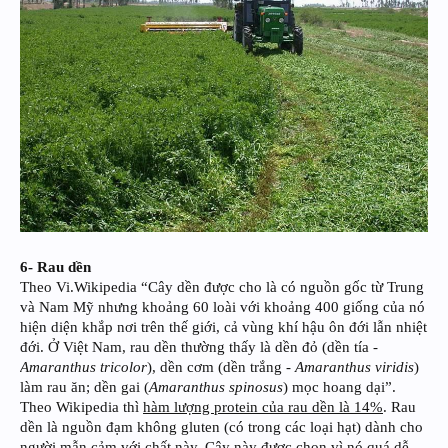
6- Rau dền
Theo Vi.Wikipedia “Cây dền được cho là có nguồn gốc từ Trung
và Nam Mỹ nhưng khoảng 60 loài với khoảng 400 giống của nó
hiện diện khắp nơi trên thế giới, cả vùng khí hậu ôn đới lẫn nhiệt
đới. Ở Việt Nam, rau dền thường thấy là dền đỏ (dền tía -
Amaranthus tricolor
), dền cơm (dền trắng -
Amaranthus viridis
)
làm rau ăn; dền gai (
Amaranthus spinosus
) mọc hoang dại”.
Theo Wikipedia thì
hàm lượng protein của rau dền là 14%
. Rau
dền là nguồn đạm không gluten (có trong các loại hạt) dành cho
người mẫn cảm với chất này. Cây này được chọn vì nó quá dễ