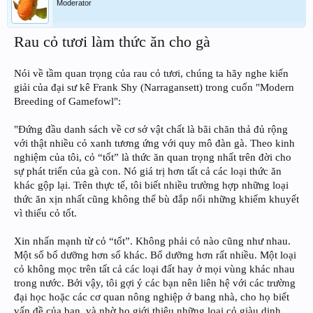
Moderator
Rau cỏ tươi làm thức ăn cho gà
Nói về tầm quan trọng của rau cỏ tươi, chúng ta hãy nghe kiến
giải của đại sư kê Frank Shy (Narragansett) trong cuốn "Modern
Breeding of Gamefowl":
"Đứng đầu danh sách về cơ sở vật chất là bãi chăn thả đủ rộng
với thật nhiều cỏ xanh tương ứng với quy mô đàn gà. Theo kinh
nghiệm của tôi, cỏ “tốt” là thức ăn quan trọng nhất trên đời cho
sự phát triển của gà con. Nó giá trị hơn tất cả các loại thức ăn
khác gộp lại. Trên thực tế, tôi biết nhiều trường hợp những loại
thức ăn xịn nhất cũng không thể bù đắp nổi những khiếm khuyết
vì thiếu cỏ tốt.
Xin nhấn mạnh từ cỏ “tốt”. Không phải cỏ nào cũng như nhau.
Một số bổ dưỡng hơn số khác. Bổ dưỡng hơn rất nhiều. Một loại
cỏ không mọc trên tất cả các loại đất hay ở mọi vùng khác nhau
trong nước. Bởi vậy, tôi gợi ý các bạn nên liên hệ với các trường
đại học hoặc các cơ quan nông nghiệp ở bang nhà, cho họ biết
vấn đề của bạn, và nhờ họ giới thiệu những loại cỏ giàu dinh