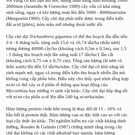
với vùng có khí hậu ẩm ướt, lượng mưa hằng năm khoảng 1000-
2800mm (Jaramillo & Correcdor 1989) cây vẫn có khả năng
sinh sống, ngay cả khi lượng mưa lên đến 5000 - 8000mm/năm
(Murgueitio1989). Cây chè đại phát triển được trong điều kiện
đất acid [phèn], kém màu mỡ nhưng thoát nước tốt.
Cây chè đại
Trichanthera gigantea
có thể thu hoạch lần đầu tiên
ở 4 - 6 tháng tuổi, năng suất 15,6 và 16,74 tấn/ha (thân tươi)
tương đương 40000 cây/ha (khoảng cách 0,5m x 0,5m), sau 1,5
- 3 tháng thu hoạch một lần năng suất 17 tấn/ha/1 lần cắt
(khoảng cách 0,75 cm x 0,75 cm). Tổng sản lượng (lá tươi và
thân xanh) lên đến 53 tấn/ha/năm. Cây chè đại có khả năng tái
sinh mạnh mẽ, ngay cả trong điều kiện thu hoạch nhiều lần mà
không cung cấp phân bón. Điều này cho thấy quá trình tổng hợp
ni-tơ có thể xảy ra ở phần rễ thông qua hoạt động của
Mycorrhiza hay những vi sinh vật khác. Cây chè đại đáp ứng tốt
với ni-tơ của phân u-rê lên đến 240 kg ni-tơ/ha/năm.
Hàm lượng protein chứa bên trong lá thay đổi từ 15 - 18% và
hầu hết là protein thật. Hàm lượng can-xi đặc biệt cao so với các
loại cây thức ăn khác. Thí nghiệm kiểm tra các chất kháng dinh
dưỡng, Rosales & Galindo (1987) chứng minh rằng trong cây
chè đại không có các chất alkaloid hay tannin, hàm lượng