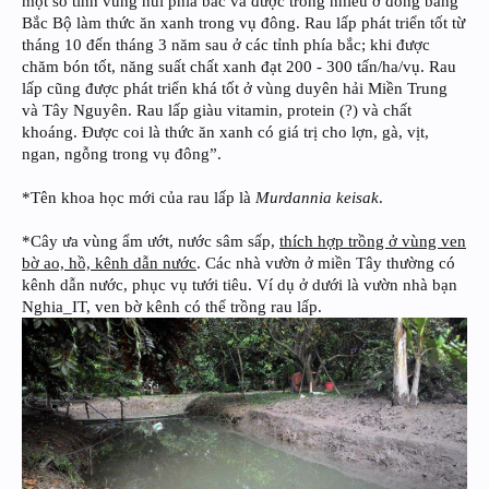
một số tỉnh vùng núi phía bắc và được trồng nhiều ở đồng bằng
Bắc Bộ làm thức ăn xanh trong vụ đông. Rau lấp phát triển tốt từ
tháng 10 đến tháng 3 năm sau ở các tỉnh phía bắc; khi được
chăm bón tốt, năng suất chất xanh đạt 200 - 300 tấn/ha/vụ. Rau
lấp cũng được phát triển khá tốt ở vùng duyên hải Miền Trung
và Tây Nguyên. Rau lấp giàu vitamin, protein (?) và chất
khoáng. Được coi là thức ăn xanh có giá trị cho lợn, gà, vịt,
ngan, ngỗng trong vụ đông”.
*Tên khoa học mới của rau lấp là
Murdannia keisak
.
*Cây ưa vùng ẩm ướt, nước sâm sấp,
thích hợp trồng ở vùng ven
bờ ao, hồ, kênh dẫn nước
. Các nhà vườn ở miền Tây thường có
kênh dẫn nước, phục vụ tưới tiêu. Ví dụ ở dưới là vườn nhà bạn
Nghia_IT, ven bờ kênh có thể trồng rau lấp.