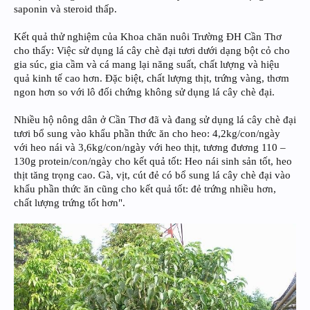
saponin và steroid thấp.
Kết quả thử nghiệm của Khoa chăn nuôi Trường ĐH Cần Thơ
cho thấy: Việc sử dụng lá cây chè đại tươi dưới dạng bột cỏ cho
gia súc, gia cầm và cá mang lại năng suất, chất lượng và hiệu
quả kinh tế cao hơn. Đặc biệt, chất lượng thịt, trứng vàng, thơm
ngon hơn so với lô đối chứng không sử dụng lá cây chè đại.
Nhiều hộ nông dân ở Cần Thơ đã và đang sử dụng lá cây chè đại
tươi bổ sung vào khẩu phần thức ăn cho heo: 4,2kg/con/ngày
với heo nái và 3,6kg/con/ngày với heo thịt, tương đương 110 –
130g protein/con/ngày cho kết quả tốt: Heo nái sinh sản tốt, heo
thịt tăng trọng cao. Gà, vịt, cút đẻ có bổ sung lá cây chè đại vào
khẩu phần thức ăn cũng cho kết quả tốt: đẻ trứng nhiều hơn,
chất lượng trứng tốt hơn".