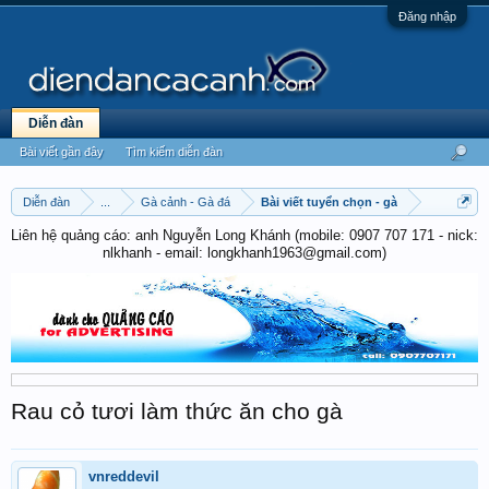
Đăng nhập
Diễn đàn
Bài viết gần đây
Tìm kiếm diễn đàn
Diễn đàn
...
Gà cảnh - Gà đá
Bài viết tuyển chọn - gà
Liên hệ quảng cáo: anh Nguyễn Long Khánh (mobile: 0907 707 171 - nick:
nlkhanh - email: longkhanh1963@gmail.com)
Rau cỏ tươi làm thức ăn cho gà
vnreddevil