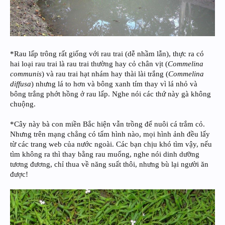
*Rau lấp trông rất giống với rau trai (dễ nhầm lẫn), thực ra có
hai loại rau trai là rau trai thường hay cỏ chân vịt (
Commelina
communis
) và rau trai hạt nhám hay thài lài trắng (
Commelina
diffusa
) nhưng lá to hơn và bông xanh tím thay vì lá nhỏ và
bông trắng phớt hồng ở rau lấp. Nghe nói các thứ này gà không
chuộng.
*Cây này bà con miền Bắc hiện vẫn trồng để nuôi cá trắm cỏ.
Nhưng trên mạng chẳng có tấm hình nào, mọi hình ảnh đều lấy
từ các trang web của nước ngoài. Các bạn chịu khó tìm vậy, nếu
tìm không ra thì thay bằng rau muống, nghe nói dinh dưỡng
tương đương, chỉ thua về năng suất thôi, nhưng bù lại người ăn
được!