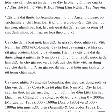
trộn vào cám cho gà ăn dần. Sau đây là phần giới thiệu của kỹ
sư Đậu Thế Năm ở Viện KHKT Nông Lâm Nghiệp Tây Nguyên:
"Cây chè đại thuộc họ Acanthaceae, họ phụ Ancanthoideae, bộ
Trichanthera, chi Hera, loài
Trichanthera gigantea
. Cây thân bụi,
tán tròn, nhánh bậc hai, lá cánh quạt dài đến 26 cm và rộng 14
cm, đỉnh nhọn, bản hẹp, nở hoa theo chu kỳ.
Cây chè đại là loài mới, làm thức ăn gia súc được nhập vào Việt
Nam năm 1993 từ Colombia, đây là loại cây năng suất khá cao,
rất giàu protein, khoáng và vitamin. Hiện nay cây chè đại đã
được trồng ở miền Tây Nam Bộ và vùng núi phía Bắc nước ta để
làm thức ăn cho gia súc và cá. Kết quả cho thấy việc sử dụng
cây chè đại làm thức ăn gia súc đã mang lại hiệu quả kinh tế rõ
rệt trong chăn nuôi.
Cây mọc nhiều ở vùng núi Colombia, dọc theo các dòng suối và
khu vực đầm lầy Costa Rica tới phía Bắc Nam Mỹ. Đây là loài
cây làm thức ăn gia súc, thích nghi với nhiều điều kiện khí hậu
khác nhau. Chúng có thể sống cao độ trong khoảng 0 – 2000m
(Murgueitio, 1989), 800 - 1600m (Acero 1985) và từ 500 -
1800m trên mực nước biển (Jaramillo & Correcdor 1989). Đối