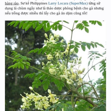
hàng rào
. Sư kê Philippines
Larry Locara (SuperMax)
từng sử
dụng lá chùm ngây như là thảo dược phòng bệnh cho gà nhưng
nếu trồng được nhiều thì lấy cho gà ăn dặm cũng tốt!