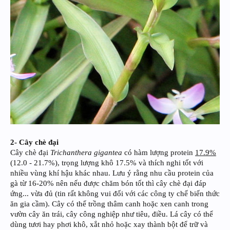
2- Cây chè đại
Cây chè đại
Trichanthera gigantea
có hàm lượng protein
17.9%
(12.0 - 21.7%), trọng lượng khô 17.5% và thích nghi tốt với
nhiều vùng khí hậu khác nhau. Lưu ý rằng nhu cầu protein của
gà từ 16-20% nên nếu được chăm bón tốt thì cây chè đại đáp
ứng... vừa đủ (tin rất không vui đối với các công ty chế biến thức
ăn gia cầm). Cây có thể trồng thâm canh hoặc xen canh trong
vườn cây ăn trái, cây công nghiệp như tiêu, điều. Lá cây có thể
dùng tươi hay phơi khô, xắt nhỏ hoặc xay thành bột để trữ và