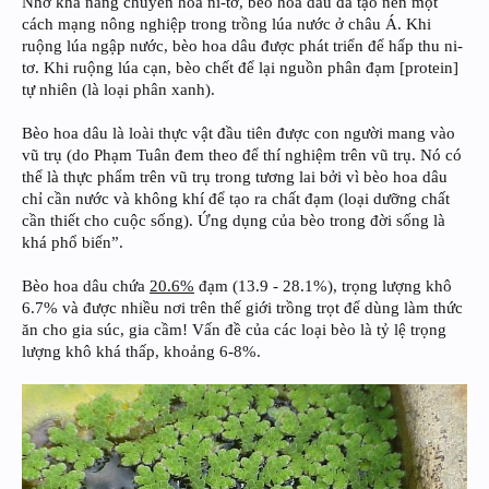
Nhờ khả năng chuyển hóa ni-tơ, bèo hoa dâu đã tạo nên một
cách mạng nông nghiệp trong trồng lúa nước ở châu Á. Khi
ruộng lúa ngập nước, bèo hoa dâu được phát triển để hấp thu ni-
tơ. Khi ruộng lúa cạn, bèo chết để lại nguồn phân đạm [protein]
tự nhiên (là loại phân xanh).
Bèo hoa dâu là loài thực vật đầu tiên được con người mang vào
vũ trụ (do Phạm Tuân đem theo để thí nghiệm trên vũ trụ. Nó có
thể là thực phẩm trên vũ trụ trong tương lai bởi vì bèo hoa dâu
chỉ cần nước và không khí để tạo ra chất đạm (loại dưỡng chất
cần thiết cho cuộc sống). Ứng dụng của bèo trong đời sống là
khá phổ biến”.
Bèo hoa dâu chứa
20.6%
đạm (13.9 - 28.1%), trọng lượng khô
6.7% và được nhiều nơi trên thế giới trồng trọt để dùng làm thức
ăn cho gia súc, gia cầm! Vấn đề của các loại bèo là tỷ lệ trọng
lượng khô khá thấp, khoảng 6-8%.