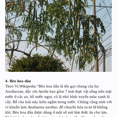
4- Bèo hoa dâu
Theo Vi.Wikipedia “Bèo hoa dâu là tên gọi chung của họ
Azollaceae, độc chi
Azolla
bao gồm 7 loài thực vật sống trên mặt
nước ở các ao, hồ nước ngọt, có lá nhỏ hình xuyến màu xanh lá
cây. Rễ của loài này luôn ngâm trong nước. Chúng cộng sinh với
vi khuẩn lam
Anabaena azollae
, để chuyển hóa ni-tơ từ không
khí. Bèo hoa dâu được dùng ở một số nơi làm thức ăn cho lợn.