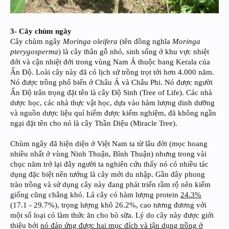
3- Cây chùm ngây
Cây chùm ngây
Moringa oleifera
(tên đồng nghĩa
Moringa
pterygosperma
) là cây thân gỗ nhỏ, sinh sống ở khu vực nhiệt
đới và cận nhiệt đới trong vùng Nam Á thuộc bang Kerala của
Ấn Độ. Loài cây này đã có lịch sử trồng trọt tới hơn 4.000 năm.
Nó được trồng phổ biến ở Châu Á và Châu Phi. Nó được người
Ấn Độ trân trọng đặt tên là cây Độ Sinh (Tree of Life). Các nhà
dược học, các nhà thực vật học, dựa vào hàm lượng dinh dưỡng
và nguồn dược liệu quí hiếm được kiểm nghiệm, đã không ngần
ngại đặt tên cho nó là cây Thần Diệu (Miracle Tree).
Chùm ngây đã hiện diện ở Việt Nam ta từ lâu đời (mọc hoang
nhiều nhất ở vùng Ninh Thuận, Bình Thuận) nhưng trong vài
chục năm trở lại đây người ta nghiên cứu thấy nó có nhiều tác
dụng đặc biệt nên tưởng là cây mới du nhập. Gần đây phong
trào trồng và sử dụng cây này đang phát triển rầm rộ nên kiếm
giống cũng chẳng khó. Lá cây có hàm lượng protein
24.3%
(17.1 - 29.7%), trọng lượng khô 26.2%, cao tương đương với
một số loại cỏ làm thức ăn cho bò sữa. Lý do cây này được giới
thiệu bởi
nó đáp ứng được hai mục đích và tận dụng trồng ở