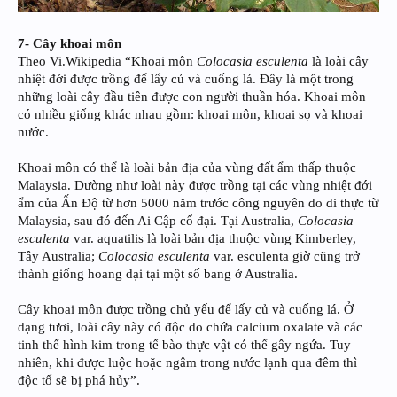
7- Cây khoai môn
Theo Vi.Wikipedia “Khoai môn
Colocasia esculenta
là loài cây
nhiệt đới được trồng để lấy củ và cuống lá. Đây là một trong
những loài cây đầu tiên được con người thuần hóa. Khoai môn
có nhiều giống khác nhau gồm: khoai môn, khoai sọ và khoai
nước.
Khoai môn có thể là loài bản địa của vùng đất ẩm thấp thuộc
Malaysia. Dường như loài này được trồng tại các vùng nhiệt đới
ẩm của Ấn Độ từ hơn 5000 năm trước công nguyên do di thực từ
Malaysia, sau đó đến Ai Cập cổ đại. Tại Australia,
Colocasia
esculenta
var. aquatilis là loài bản địa thuộc vùng Kimberley,
Tây Australia;
Colocasia esculenta
var. esculenta giờ cũng trở
thành giống hoang dại tại một số bang ở Australia.
Cây khoai môn được trồng chủ yếu để lấy củ và cuống lá. Ở
dạng tươi, loài cây này có độc do chứa calcium oxalate và các
tinh thể hình kim trong tế bào thực vật có thể gây ngứa. Tuy
nhiên, khi được luộc hoặc ngâm trong nước lạnh qua đêm thì
độc tố sẽ bị phá hủy”.