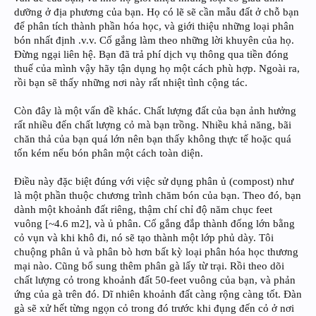
dưỡng ở địa phương của bạn. Họ có lẽ sẽ cần mẫu đất ở chỗ bạn
để phân tích thành phần hóa học, và giới thiệu những loại phân
bón nhất định .v.v. Cố gắng làm theo những lời khuyên của họ.
Đừng ngại liên hệ. Bạn đã trả phí dịch vụ thông qua tiền đóng
thuế của mình vậy hãy tận dụng họ một cách phù hợp. Ngoài ra,
rồi bạn sẽ thấy những nơi này rất nhiệt tình cộng tác.
Còn đây là một vấn đề khác. Chất lượng đất của bạn ảnh hưởng
rất nhiều đến chất lượng cỏ mà bạn trồng. Nhiều khả năng, bãi
chăn thả của bạn quá lớn nên bạn thấy không thực tế hoặc quá
tốn kém nếu bón phân một cách toàn diện.
Điều này đặc biệt đúng với việc sử dụng phân ủ (compost) như
là một phần thuộc chương trình chăm bón của bạn. Theo đó, bạn
dành một khoảnh đất riêng, thậm chí chỉ độ năm chục feet
vuông [~4.6 m2], và ủ phân. Cố gắng đắp thành đống lớn bằng
cỏ vụn và khi khô đi, nó sẽ tạo thành một lớp phủ dày. Tôi
chuộng phân ủ và phân bò hơn bất kỳ loại phân hóa học thương
mại nào. Cũng bổ sung thêm phân gà lấy từ trại. Rồi theo dõi
chất lượng cỏ trong khoảnh đất 50-feet vuông của bạn, và phản
ứng của gà trên đó. Dĩ nhiên khoảnh đất càng rộng càng tốt. Đàn
gà sẽ xử hết từng ngọn cỏ trong đó trước khi đụng đến cỏ ở nơi