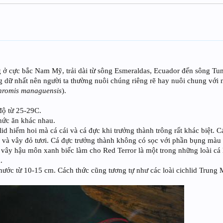
 ở cực bắc Nam Mỹ, trải dài từ sông Esmeraldas, Ecuador đến sông Tum
g dữ nhất nên người ta thường nuôi chúng riêng rẽ hay nuôi chung với 
hromis managuensis
).
độ từ 25-29C.
 thức ăn khác nhau.
hlid hiếm hoi mà cá cái và cá đực khi trưởng thành trông rất khác biệt. 
 và vây đỏ tươi. Cá đực trưởng thành không có sọc với phần bụng mà
 vây hậu môn xanh biếc làm cho Red Terror là một trong những loài cá 
.
 thước từ 10-15 cm. Cách thức cũng tương tự như các loài cichlid Trung 