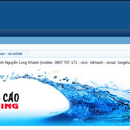
họn - cá cichlid
anh Nguyễn Long Khánh (mobile: 0907 707 171 - nick: nlkhanh - email: long