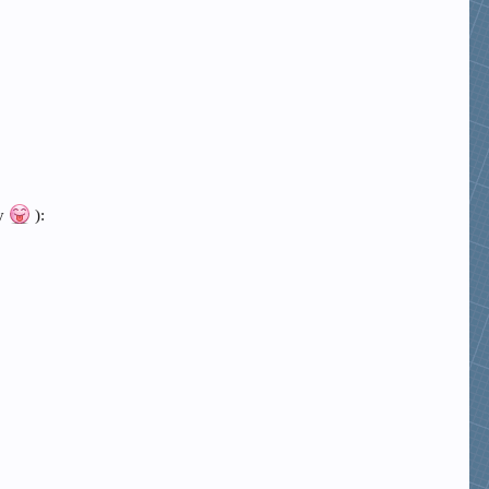
ây
):