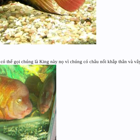
n có thể gọi chúng là King này nọ vì chúng có châu nổi khắp thân và v