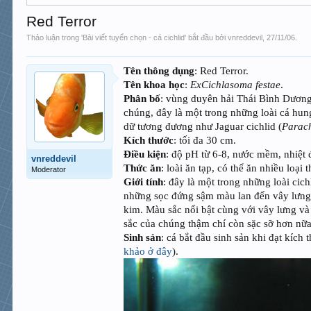
Red Terror
Thảo luận trong '
Bài viết tuyển chọn - cá cichlid
' bắt đầu bởi
vnreddevil
,
27/11/06
.
Tên thông dụng
: Red Terror.
Tên khoa học
:
ExCichlasoma festae
.
Phân bố
: vùng duyên hải Thái Bình Dương
chúng, đây là một trong những loài cá hun
dữ tương đương như Jaguar cichlid (
Parac
Kích thước
: tối đa 30 cm.
Điều kiện
: độ pH từ 6-8, nước mềm, nhiệt 
vnreddevil
Thức ăn
: loài ăn tạp, có thể ăn nhiều loại
Moderator
Giới tính
: đây là một trong những loài cic
những sọc đứng sậm màu lan đến vây lưng
kim. Màu sắc nổi bật cùng với vây lưng và
sắc của chúng thậm chí còn sặc sỡ hơn nữa
Sinh sản
: cá bắt đầu sinh sản khi đạt kích
khảo ở đây
).