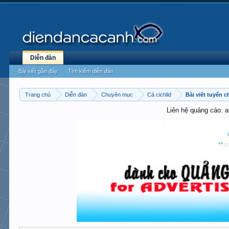
Diễn đàn
Bài viết gần đây
Tìm kiếm diễn đàn
Trang chủ
Diễn đàn
Chuyên mục
Cá cichlid
Bài viết tuyển c
Liên hệ quảng cáo: 