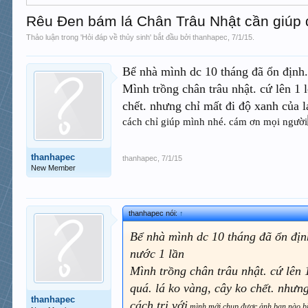
Rêu Đen bám lá Chân Trâu Nhật cần giúp
Thảo luận trong '
Hỏi đáp về thủy sinh
' bắt đầu bởi
thanhapec
,
7/1/15
.
Bể nhà mình dc 10 tháng đã ổn định.
Mình trồng chân trâu nhật. cứ lên 1 
chết. nhưng chỉ mất đi độ xanh của l
cách chỉ giúp mình nhé. cám ơn mọi người
thanhapec
thanhapec
,
7/1/15
New Member
thanhapec nói:
↑
Bể nhà mình dc 10 tháng đã ổn định
nước 1 lần
Mình trồng chân trâu nhật. cứ lên 
quá. lá ko vàng, cây ko chết. nhưn
thanhapec
cách trị với
mình mới chụp được ảnh bạn nào biế