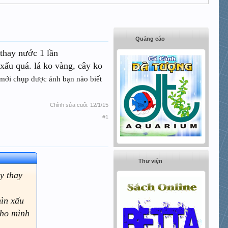
Quảng cáo
 thay nước 1 lần
 xấu quá. lá ko vàng, cây ko
ới chụp được ảnh bạn nào biết
Chỉnh sửa cuối:
12/1/15
#1
Thư viện
y thay
hìn xấu
cho mình