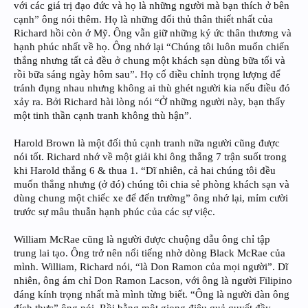
với các giá trị đạo đức và họ là những người mà bạn thích ở bên
cạnh” ông nói thêm. Họ là những đối thủ thân thiết nhất của
Richard hồi còn ở Mỹ. Ông vẫn giữ những ký ức thân thương và
hạnh phúc nhất về họ. Ông nhớ lại “Chúng tôi luôn muốn chiến
thắng nhưng tất cả đều ở chung một khách sạn dùng bữa tối và
rồi bữa sáng ngày hôm sau”. Họ cố điều chỉnh trọng lượng để
tránh đụng nhau nhưng không ai thù ghét người kia nếu điều đó
xảy ra. Bởi Richard hài lòng nói “Ở những người này, bạn thấy
một tinh thần cạnh tranh không thù hận”.
Harold Brown là một đối thủ cạnh tranh nữa người cũng được
nói tốt. Richard nhớ về một giải khi ông thắng 7 trận suốt trong
khi Harold thắng 6 & thua 1. “Dĩ nhiên, cả hai chúng tôi đều
muốn thắng nhưng (ở đó) chúng tôi chia sẻ phòng khách sạn và
dùng chung một chiếc xe để đến trường” ông nhớ lại, mỉm cười
trước sự mâu thuẫn hạnh phúc của các sự việc.
William McRae cũng là người được chuộng dẫu ông chỉ tập
trung lai tạo. Ông trở nên nổi tiếng nhờ dòng Black McRae của
mình. William, Richard nói, “là Don Ramon của mọi người”. Dĩ
nhiên, ông ám chỉ Don Ramon Lacson, với ông là người Filipino
đáng kính trọng nhất mà mình từng biết. “Ông là người đàn ông