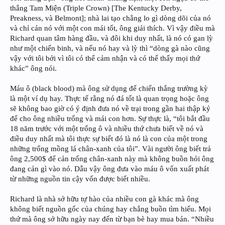
thắng Tam Miện (Triple Crown) [The Kentucky Derby,
Preakness, và Belmont]; nhà lai tạo chẳng lo gì dòng dõi của nó
và chỉ cản nó với một con mái tốt, ông giải thích. Vì vậy điều mà
Richard quan tâm hàng đầu, và đôi khi duy nhất, là nó có gan lỳ
như một chiến binh, và nếu nó hay và lỳ thì “dòng gà nào cũng
vậy với tôi bởi vì tôi có thể cảm nhận và có thể thấy mọi thứ
khác” ông nói.
Máu ô (black blood) mà ông sử dụng để chiến thắng trường kỳ
là một ví dụ hay. Thực tế rằng nó đá tốt là quan trọng hoặc ông
sẽ không bao giờ có ý định đưa nó về trại trong gần hai thập kỷ
để cho ông nhiều trống và mái con hơn. Sự thực là, “tôi bắt đầu
18 năm trước với một trống ô và nhiều thứ chưa biết về nó và
điều duy nhất mà tôi thực sự biết đó là nó là con của một trong
những trống mồng lá chân-xanh của tôi”. Vài người ông biết trả
ông 2,500$ để cản trống chân-xanh này mà không buồn hỏi ông
đang cản gì vào nó. Dẫu vậy ông đưa vào máu ô vốn xuất phát
từ những nguồn tin cậy vốn được biết nhiều.
Richard là nhà sở hữu tự hào của nhiều con gà khác mà ông
không biết nguồn gốc của chúng hay chẳng buồn tìm hiểu. Mọi
thứ mà ông sở hữu ngày nay đến từ bạn bè hay mua bán. “Nhiều