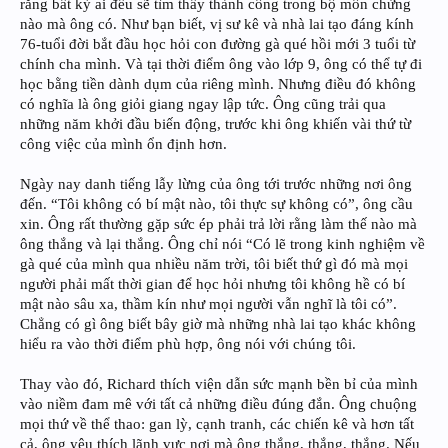
rằng bất kỳ ai đều sẽ tìm thấy thành công trong bộ môn chừng
nào mà ông có. Như bạn biết, vị sư kê và nhà lai tạo đáng kính
76-tuổi đời bắt đầu học hỏi con đường gà qué hồi mới 3 tuổi từ
chính cha mình. Và tại thời điểm ông vào lớp 9, ông có thể tự đi
học bằng tiền dành dụm của riêng mình. Nhưng điều đó không
có nghĩa là ông giỏi giang ngay lập tức. Ông cũng trải qua
những năm khởi đầu biến động, trước khi ông khiến vài thứ từ
công việc của mình ổn định hơn.
Ngày nay danh tiếng lẫy lừng của ông tới trước những nơi ông
đến. “Tôi không có bí mật nào, tôi thực sự không có”, ông cầu
xin. Ông rất thường gặp sức ép phải trả lời rằng làm thế nào mà
ông thắng và lại thắng. Ông chỉ nói “Có lẽ trong kinh nghiệm về
gà qué của mình qua nhiều năm trời, tôi biết thứ gì đó mà mọi
người phải mất thời gian để học hỏi nhưng tôi không hề có bí
mật nào sâu xa, thầm kín như mọi người vẫn nghĩ là tôi có”.
Chẳng có gì ông biết bây giờ mà những nhà lai tạo khác không
hiểu ra vào thời điểm phù hợp, ông nói với chúng tôi.
Thay vào đó, Richard thích viện dẫn sức mạnh bền bỉ của mình
vào niềm đam mê với tất cả những điều đúng đắn. Ông chuộng
mọi thứ về thể thao: gan lỳ, cạnh tranh, các chiến kê và hơn tất
cả, ông yêu thích lãnh vực nơi mà ông thắng, thắng, thắng. Nếu