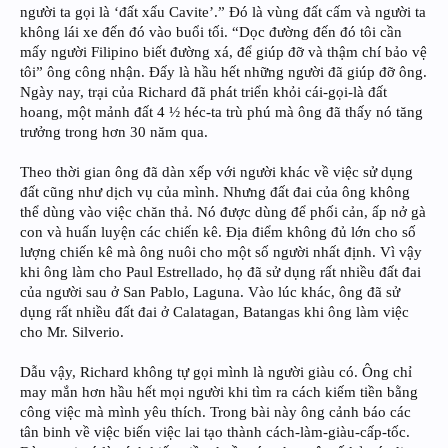
người ta gọi là ‘đất xấu Cavite’.” Đó là vùng đất cấm và người ta
không lái xe đến đó vào buổi tối. “Dọc đường đến đó tôi cần
mấy người Filipino biết đường xá, để giúp đỡ và thậm chí bảo vệ
tôi” ông công nhận. Đấy là hầu hết những người đã giúp đỡ ông.
Ngày nay, trại của Richard đã phát triển khỏi cái-gọi-là đất
hoang, một mảnh đất 4 ½ héc-ta trù phú mà ông đã thấy nó tăng
trưởng trong hơn 30 năm qua.
Theo thời gian ông đã dàn xếp với người khác về việc sử dụng
đất cũng như dịch vụ của mình. Nhưng đất đai của ông không
thể dùng vào việc chăn thả. Nó được dùng để phối cản, ấp nở gà
con và huấn luyện các chiến kê. Địa điểm không đủ lớn cho số
lượng chiến kê mà ông nuôi cho một số người nhất định. Vì vậy
khi ông làm cho Paul Estrellado, họ đã sử dụng rất nhiều đất đai
của người sau ở San Pablo, Laguna. Vào lúc khác, ông đã sử
dụng rất nhiều đất đai ở Calatagan, Batangas khi ông làm việc
cho Mr. Silverio.
Dẫu vậy, Richard không tự gọi mình là người giàu có. Ông chỉ
may mắn hơn hầu hết mọi người khi tìm ra cách kiếm tiền bằng
công việc mà mình yêu thích. Trong bài này ông cảnh báo các
tân binh về việc biến việc lai tạo thành cách-làm-giàu-cấp-tốc.