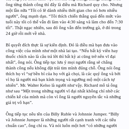
ông từng thành công thì đây là điều mà Richard quy cho. Nhưng
một lần nữa “Tôi có lẽ dành nhiều thời gian cho nó hơn nhiều
người”, ông mạnh dạn. “Tôi thích chiến thắng quá đến mức vào
tuổi này tôi có thể vẫn đi làm vào 4:30 sáng và làm cho đến 7:30
tối”. Thật ngạc nhiên, sau đó ông vẫn đến trường gà, ở đó trong
24 giờ rồi mới về nhà.
Bí quyết đích thực là sự kiên định. Đó là điều mà bạn đưa vào
công việc của mình như một nhà lai tạo. “Nếu bất kỳ viên hay
thuốc chích nào là câu trả lời thì bất kỳ ai cũng trở nên vĩ đại
nhất”, ông nói. Ông tiếp tục lưu ý mọi người rằng sẽ chẳng
thành công nếu không đặt trái tim mình đúng chỗ. Ông nói ông
thích họ vì “sự bền bỉ của họ với gà chọi, là các quý ông và bởi
vì họ là người mà bạn kính trọng và ngưỡng mộ một cách tự
nhiên”. Mr. Walter Kelso là người như vậy. Richard mô tả ông
như sau “Một trong những người vĩ đại nhất không chỉ nhờ các
chiến kê của mình mà còn vì ông là người nguyên tắc và những
giá trị vô hạn”.
Ông tiếp tục nêu tên của Billy Ruble và Johnnie Jumper. “Billy
và Johnnie Jumper là những người rất cạnh tranh với các tiêu
chuẩn cao”, ông chỉ ra. Và nói luôn một hơi “có những người