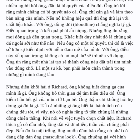
nhiều người hỏi ông, đâu là bí quyết của điều đó. Ông trả lời
rằng mình chẳng có bí quyết nào cả. Ông chỉ cản gà và làm theo
bản năng của mình. Nếu nó không hiệu quả thì ông thử lại với
chất liệu khác. Với ông, dòng dõi (bloodline) chẳng nghĩa lý gì.
Điều quan trọng là kết quả phải ấn tượng. Nhưng ông tin rằng
mọi dòng gà đều quan trọng. Khác biệt duy nhất đó là chúng sẽ
đá ngoài sới như thế nào. Nếu ông có một bí quyết, thì đó là việc
sở hữu sự kiên định với niềm đam mê của mình. Với ông, điều
này rất quan trọng; không có nó mọi thứ sẽ trở nên vô dụng.
Ông tin rằng một nhà lai tạo sẽ thành công nếu đặt trái tim mình
vào đúng chỗ. Là một sư kê, bạn phải luôn chân thành trong
những gì mình đang làm.
Nhưng điều khôi hài ở Richard, ông không biết dòng gà của
mình là gì. Ông không bỏ thời gian để tìm hiểu điều đó. Ông
kiếm hầu hết gà của mình từ bạn bè. Ông thậm chí không hỏi họ
dòng gà đó là gì. Tất cả những gì ông biết là thành tích của
chúng đều tốt, vì vậy, nó có nghĩa rằng tổ tiên chúng là những
dòng chiến thắng. Khi nói về việc tuyển chọn chất liệu, Richard
thích gà có đầu nhỏ, lông dài và dĩ nhiên, thân của chúng phải
đẹp. Nếu đó là một trống, ông muốn đảm bảo rằng nó phải có
dáng dấp đàn ông (masculine look). Ông chuộng gà với hình