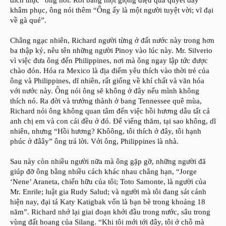
đích thực” ông nói. Rồi bằng một giọng điệu quả quyết đầy
khâm phục, ông nói thêm “Ông ấy là một người tuyệt vời; vĩ đại
về gà qué”.
Chẳng ngạc nhiên, Richard người từng ở đất nước này trong hơn
ba thập kỷ, nêu tên những người Pinoy vào lúc này. Mr. Silverio
vì việc đưa ông đến Philippines, nơi mà ông ngay lập tức được
chào đón. Hóa ra Mexico là địa điểm yêu thích vào thời trẻ của
ông và Philippines, dĩ nhiên, rất giống về khí chất và văn hóa
với nước này. Ông nói ông sẽ không ở đây nếu mình không
thích nó. Ra đời và trưởng thành ở bang Tennessee quê mùa,
Richard nói ông không quan tâm đến việc hồi hương dẫu tất cả
anh chị em và con cái đều ở đó. Để viếng thăm, tại sao không, dĩ
nhiên, nhưng “Hồi hương? Khôông, tôi thích ở đây, tôi hạnh
phúc ở đâây” ông trả lời. Với ông, Philippines là nhà.
Sau này còn nhiều người nữa mà ông gặp gỡ, những người đã
giúp đỡ ông bằng nhiều cách khác nhau chẳng hạn, “Jorge
‘Nene’ Araneta, chiến hữu của tôi; Toto Samonte, là người của
Mr. Enrile; luật gia Rudy Salud; và người mà tôi đang sát cánh
hiện nay, đại tá Katy Katigbak vốn là bạn bè trong khoảng 18
năm”. Richard nhớ lại giai đoạn khởi đầu trong nước, sâu trong
vùng đất hoang của Silang. “Khi tôi mới tới đây, tôi ở chỗ mà