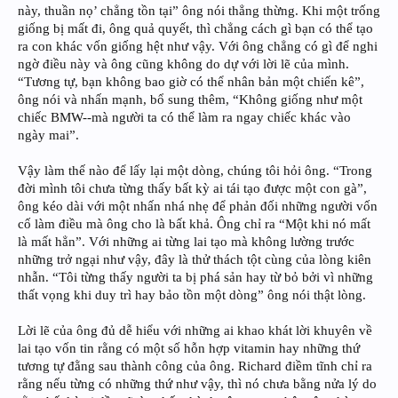
này, thuần nọ’ chẳng tồn tại” ông nói thẳng thừng. Khi một trống
giống bị mất đi, ông quả quyết, thì chẳng cách gì bạn có thể tạo
ra con khác vốn giống hệt như vậy. Với ông chẳng có gì để nghi
ngờ điều này và ông cũng không do dự với lời lẽ của mình.
“Tương tự, bạn không bao giờ có thể nhân bản một chiến kê”,
ông nói và nhấn mạnh, bổ sung thêm, “Không giống như một
chiếc BMW--mà người ta có thể làm ra ngay chiếc khác vào
ngày mai”.
Vậy làm thế nào để lấy lại một dòng, chúng tôi hỏi ông. “Trong
đời mình tôi chưa từng thấy bất kỳ ai tái tạo được một con gà”,
ông kéo dài với một nhấn nhá nhẹ để phản đối những người vốn
cố làm điều mà ông cho là bất khả. Ông chỉ ra “Một khi nó mất
là mất hẳn”. Với những ai từng lai tạo mà không lường trước
những trở ngại như vậy, đây là thử thách tột cùng của lòng kiên
nhẫn. “Tôi từng thấy người ta bị phá sản hay từ bỏ bởi vì những
thất vọng khi duy trì hay bảo tồn một dòng” ông nói thật lòng.
Lời lẽ của ông đủ dễ hiểu với những ai khao khát lời khuyên về
lai tạo vốn tin rằng có một số hỗn hợp vitamin hay những thứ
tương tự đằng sau thành công của ông. Richard điềm tĩnh chỉ ra
rằng nếu từng có những thứ như vậy, thì nó chưa bằng nửa lý do