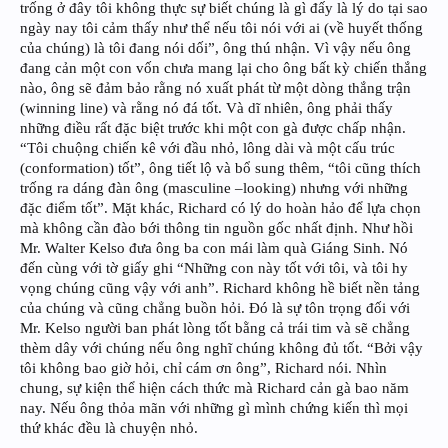
trống ở đây tôi không thực sự biết chúng là gì đấy là lý do tại sao
ngày nay tôi cảm thấy như thể nếu tôi nói với ai (về huyết thống
của chúng) là tôi đang nói dối”, ông thú nhận. Vì vậy nếu ông
đang cản một con vốn chưa mang lại cho ông bất kỳ chiến thắng
nào, ông sẽ đảm bảo rằng nó xuất phát từ một dòng thắng trận
(winning line) và rằng nó đá tốt. Và dĩ nhiên, ông phải thấy
những điều rất đặc biệt trước khi một con gà được chấp nhận.
“Tôi chuộng chiến kê với đầu nhỏ, lông dài và một cấu trúc
(conformation) tốt”, ông tiết lộ và bổ sung thêm, “tôi cũng thích
trống ra dáng đàn ông (masculine –looking) nhưng với những
đặc điểm tốt”. Mặt khác, Richard có lý do hoàn hảo để lựa chọn
mà không cần đào bới thông tin nguồn gốc nhất định. Như hồi
Mr. Walter Kelso đưa ông ba con mái làm quà Giáng Sinh. Nó
đến cùng với tờ giấy ghi “Những con này tốt với tôi, và tôi hy
vọng chúng cũng vậy với anh”. Richard không hề biết nền tảng
của chúng và cũng chẳng buồn hỏi. Đó là sự tôn trọng đối với
Mr. Kelso người ban phát lòng tốt bằng cả trái tim và sẽ chẳng
thèm dây với chúng nếu ông nghĩ chúng không đủ tốt. “Bởi vậy
tôi không bao giờ hỏi, chỉ cám ơn ông”, Richard nói. Nhìn
chung, sự kiện thể hiện cách thức mà Richard cản gà bao năm
nay. Nếu ông thỏa mãn với những gì mình chứng kiến thì mọi
thứ khác đều là chuyện nhỏ.