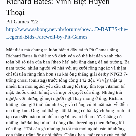
Richard Bates: Vĩnh Biệt Huyền
Thoại
Pit Games #22 –
http://www.sabong.net.ph/forum/show...D-BATES-the-
Legend-Bids-Farewell-by-Pit-Games
Một điều mà chúng ta luôn biết ở đây tại tờ Pit Games rằng
Richard Bates là thế lực vô địch vốn có thể bật đèn xanh cho
toàn bộ số tiền của bạn [theo hết] nếu ông đang đá tại trường. Ba
năm trước, nhiều người về nhà với nụ cười rộng ngoác và thậm
chí túi tiền rủng rỉnh hơn sau khi ông thắng giải derby NFGB 7-
trống choai (bullstag) trước tổng cộng 142 đội. Vì vậy thật tự
nhiên khi mọi người yêu cầu chúng tôi truy tìm loại vitamin bí
mật, thuốc chích bí mật, và mọi bí quyết của ông. Nhưng trái
ngược với những gì mọi người nghĩ hay mong ở ông, Richard
không nắm giữ thứ nào như vậy và chẳng có bí mật nào về điều
mà ông làm. Ông nói thẳng “tôi không có bất kỳ chương trình lai
tạo cao siêu nào như nhiều người tuyên bố họ có”. Chẳng có
những thứ đại loại như lai dòng (line breeding) theo đường lối
của ông. “Tôi cản gà như ngựa tốt mà mọi người cản từ những
con thắng trận” ông nói thêm. Chẳng hạn, một con ngựa có thể