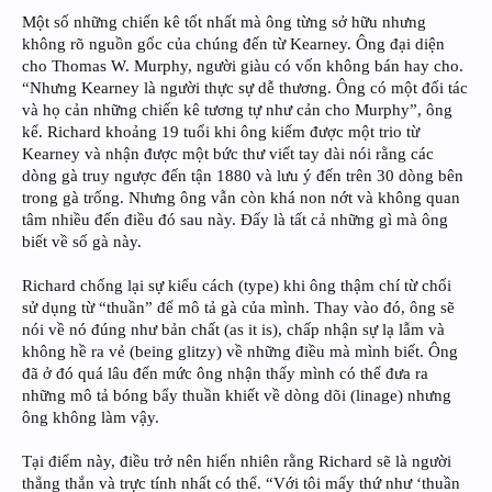
Một số những chiến kê tốt nhất mà ông từng sở hữu nhưng
không rõ nguồn gốc của chúng đến từ Kearney. Ông đại diện
cho Thomas W. Murphy, người giàu có vốn không bán hay cho.
“Nhưng Kearney là người thực sự dễ thương. Ông có một đối tác
và họ cản những chiến kê tương tự như cản cho Murphy”, ông
kể. Richard khoảng 19 tuổi khi ông kiếm được một trio từ
Kearney và nhận được một bức thư viết tay dài nói rằng các
dòng gà truy ngược đến tận 1880 và lưu ý đến trên 30 dòng bên
trong gà trống. Nhưng ông vẫn còn khá non nớt và không quan
tâm nhiều đến điều đó sau này. Đấy là tất cả những gì mà ông
biết về số gà này.
Richard chống lại sự kiểu cách (type) khi ông thậm chí từ chối
sử dụng từ “thuần” để mô tả gà của mình. Thay vào đó, ông sẽ
nói về nó đúng như bản chất (as it is), chấp nhận sự lạ lẫm và
không hề ra vẻ (being glitzy) về những điều mà mình biết. Ông
đã ở đó quá lâu đến mức ông nhận thấy mình có thể đưa ra
những mô tả bóng bẩy thuần khiết về dòng dõi (linage) nhưng
ông không làm vậy.
Tại điểm này, điều trở nên hiển nhiên rằng Richard sẽ là người
thẳng thắn và trực tính nhất có thể. “Với tôi mấy thứ như ‘thuần