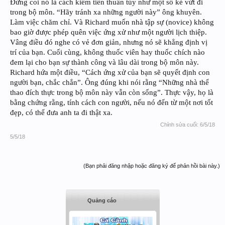
Đừng coi nó là cách kiếm tiền thuần túy như một số kẻ vứt đi
trong bộ môn. “Hãy tránh xa những người này” ông khuyên.
Làm việc chăm chỉ. Và Richard muốn nhà tập sự (novice) không
bao giờ được phép quên việc ứng xử như một người lịch thiệp.
Vâng điều đó nghe có vẻ đơn giản, nhưng nó sẽ khẳng định vị
trí của bạn. Cuối cùng, không thuốc viên hay thuốc chích nào
đem lại cho bạn sự thành công và lâu dài trong bộ môn này.
Richard hứa một điều, “Cách ứng xử của bạn sẽ quyết định con
người bạn, chắc chắn”. Ông đúng khi nói rằng “Những nhà thể
thao đích thực trong bộ môn này vẫn còn sống”. Thực vậy, họ là
bằng chứng rằng, tính cách con người, nếu nó đến từ một nơi tốt
đẹp, có thể đưa anh ta đi thật xa.
Chỉnh sửa cuối:
6/5/18
5/5/18
(Bạn phải đăng nhập hoặc đăng ký để phản hồi bài này.)
Quảng cáo