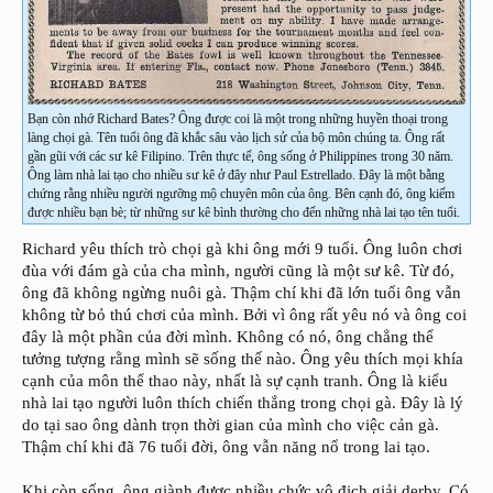
Bạn còn nhớ Richard Bates? Ông được coi là một trong những huyền thoại trong
làng chọi gà. Tên tuổi ông đã khắc sâu vào lịch sử của bộ môn chúng ta. Ông rất
gần gũi với các sư kê Filipino. Trên thực tế, ông sống ở Philippines trong 30 năm.
Ông làm nhà lai tạo cho nhiều sư kê ở đây như Paul Estrellado. Đây là một bằng
chứng rằng nhiều người ngưỡng mộ chuyên môn của ông. Bên cạnh đó, ông kiếm
được nhiều bạn bè; từ những sư kê bình thường cho đến những nhà lai tạo tên tuổi.
Richard yêu thích trò chọi gà khi ông mới 9 tuổi. Ông luôn chơi
đùa với đám gà của cha mình, người cũng là một sư kê. Từ đó,
ông đã không ngừng nuôi gà. Thậm chí khi đã lớn tuổi ông vẫn
không từ bỏ thú chơi của mình. Bởi vì ông rất yêu nó và ông coi
đây là một phần của đời mình. Không có nó, ông chẳng thể
tưởng tượng rằng mình sẽ sống thế nào. Ông yêu thích mọi khía
cạnh của môn thể thao này, nhất là sự cạnh tranh. Ông là kiểu
nhà lai tạo người luôn thích chiến thắng trong chọi gà. Đây là lý
do tại sao ông dành trọn thời gian của mình cho việc cản gà.
Thậm chí khi đã 76 tuổi đời, ông vẫn năng nổ trong lai tạo.
Khi còn sống, ông giành được nhiều chức vô địch giải derby. Có