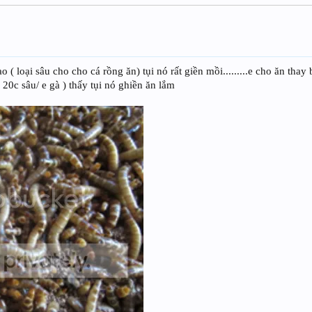
ạo ( loại sâu cho cho cá rồng ăn) tụi nó rất giền mồi.........e cho ăn thay
h 20c sâu/ e gà ) thấy tụi nó ghiền ăn lắm