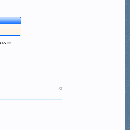
 sao ^^
#3