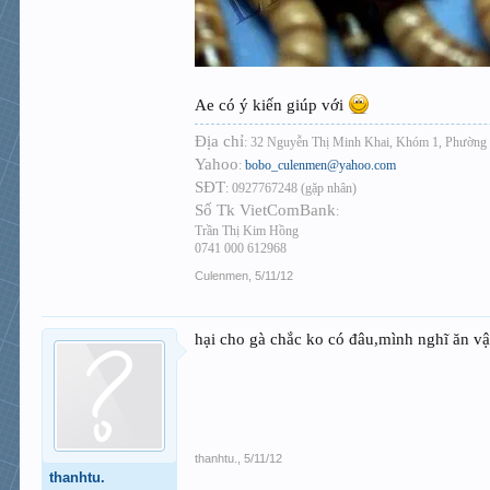
Ae có ý kiến giúp với
Địa chỉ
: 32 Nguyễn Thị Minh Khai, Khóm 1, Phường 
Yahoo
:
bobo_culenmen@yahoo.com
SĐT
: 0927767248 (gặp nhân)
Số Tk VietComBank
:
Trần Thị Kim Hồng
0741 000 612968
Culenmen
,
5/11/12
hại cho gà chắc ko có đâu,mình nghĩ ăn vậy
thanhtu.
,
5/11/12
thanhtu.