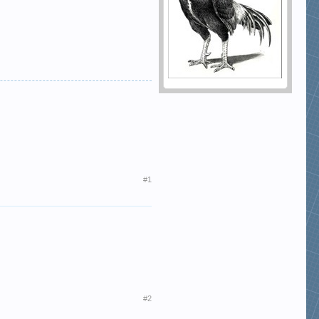
#1
#2