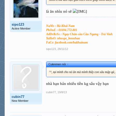
là ăn nhìu nó sẽ
sipo123
NaMe : Hà Khải Nam
Active Member
PhOnE : 01694.772.801
AdDrReSs : Ngay Chân cầu Cầu Ngang - Trà Vinh
YaHoO: nhoxpe_bennhau
FaCe: facebook.com/hakhainam
sipo123
,
28/11/12
Culenmen nói:
↑
^^, tại mình cho nó ăn mà mình thấy con sâu mập qá, sợ
nhà bạn bán nhiêu tiền kg sâu vậy bạn
cubin77
,
19/8/13
cubin77
New Member