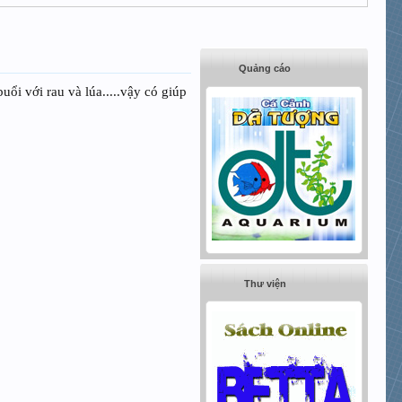
Quảng cáo
 buổi với rau và lúa.....vậy có giúp
Thư viện