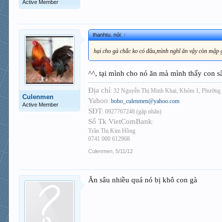
Active Member
thanhtu. nói:
↑
hại cho gà chắc ko có đâu,mình nghĩ ăn vậy còn mập gà
^^, tại mình cho nó ăn mà mình thấy con sâ
Địa chỉ
: 32 Nguyễn Thị Minh Khai, Khóm 1, Phường 
Culenmen
Yahoo
:
bobo_culenmen@yahoo.com
Active Member
SĐT
: 0927767248 (gặp nhân)
Số Tk VietComBank
:
Trần Thị Kim Hồng
0741 000 612968
Culenmen
,
5/11/12
Ăn sâu nhiều quá nó bị khô con gà