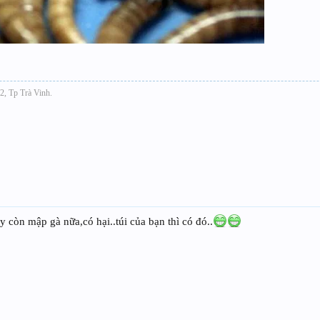
2, Tp Trà Vinh.
 còn mập gà nữa,có hại..túi của bạn thì có đó..