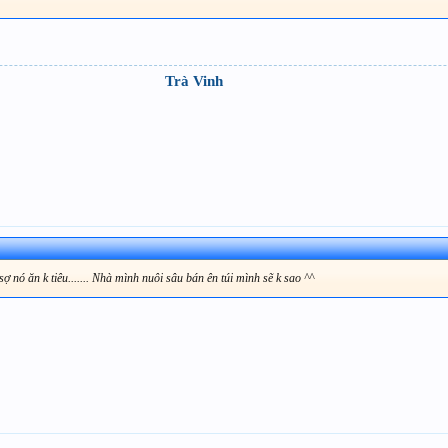
Trà Vinh
 nó ăn k tiêu....... Nhà mình nuôi sâu bán ên túi mình sẽ k sao ^^