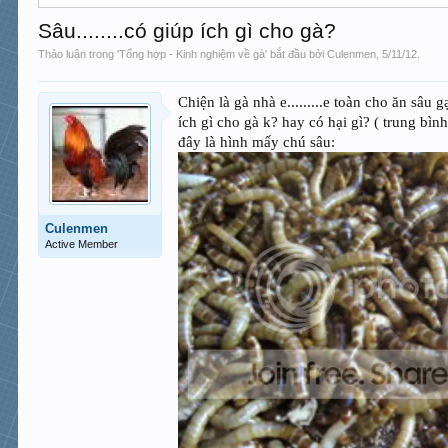
Sâu........có giúp ích gì cho gà?
Thảo luận trong '
Tổng hợp - Kinh nghiệm về gà
' bắt đầu bởi
Culenmen
,
5/11/12
.
Chiện là gà nhà e.........e toàn cho ăn sâu g
ích gì cho gà k? hay có hại gì? ( trung bìn
đây là hình mấy chú sâu:
Culenmen
Active Member