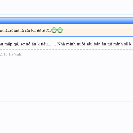
 nữa,có hại..túi của bạn thì có đó..
u mập qá, sợ nó ăn k tiêu....... Nhà mình nuôi sâu bán ên túi mình sẽ k
2, Tp Trà Vinh.