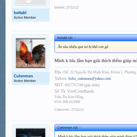
bettabl
,
27/11/12
bettabl
Active Member
bettabl nói:
↑
Ăn sâu nhiều quá nó bị khô con gà
Mình k hỉu lắm bạn giải thích thêm giúp 
Địa chỉ
: 32 Nguyễn Thị Minh Khai, Khóm 1, Phường 
Culenmen
Yahoo
:
bobo_culenmen@yahoo.com
Active Member
SĐT
: 0927767248 (gặp nhân)
Số Tk VietComBank
:
Trần Thị Kim Hồng
0741 000 612968
Culenmen
,
27/11/12
Culenmen nói:
↑
Mình k hỉu lắm bạn giải thích thêm giúp mình được k?