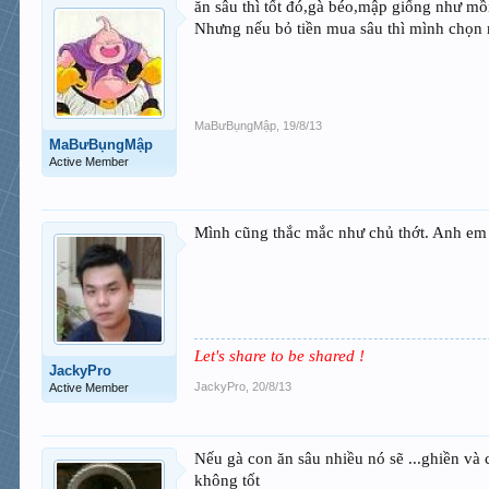
ăn sâu thì tốt đó,gà béo,mập giống như mồi
Nhưng nếu bỏ tiền mua sâu thì mình chọn 
MaBưBụngMập
,
19/8/13
MaBưBụngMập
Active Member
Mình cũng thắc mắc như chủ thớt. Anh em
Let's share to be shared !
JackyPro
JackyPro
,
20/8/13
Active Member
Nếu gà con ăn sâu nhiều nó sẽ ...ghiền và 
không tốt